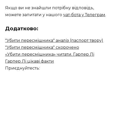
Якщо ви не знайшли потрібну відповідь,
можете запитати у нашого
чат-бота у Телеграм
.
Додатково:
"Убити пересмішника" аналіз (паспорт твору)
"Убити пересмішника" скорочено
«Убити пересмішника» читати. Гарпер Лі
Гарпер Лі цікаві факти
Приєднуйтесть: