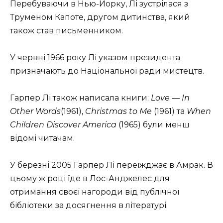
Перебуваючи в Нью-Йорку, Лі зустрілася з
Труменом Капоте, другом дитинства, який
також став письменником.
У червні 1966 року Лі указом президента
призначають до Національної ради мистецтв.
Гарпер Лі також написала книги:
Love — In
Other Words
(1961),
Christmas to Me
(1961) та
When
Children Discover America
(1965) були менш
відомі читачам.
У березні 2005 Гарпер Лі переїжджає в Амрак. В
цьому ж році їде в Лос-Анджелес для
отримання своєї нагороди від публічної
бібліотеки за досягнення в літературі.