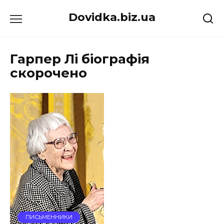
Перейти
Dovidka.biz.ua
до
вмісту
Гарпер Лі біографія
скорочено
ПИСЬМЕННИКИ