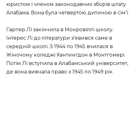
юристом і членом законодавчих зборів штату
Алабама. Вона була четвертою дитиною в сім’ї.
Гарпер Лі закінчила в Монровіллі школу.
Інтерес Лі до літератури з’явився саме в
середній школі. З 1944 по 1945 вчилася в
Жіночому коледжі Хантингдон в Монтгомері.
Потім Лі вступила в Алабамський університет,
де вона вивчала право з 1945 по 1949 рік.