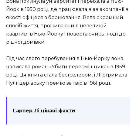
Вона покинула університет і переїхала в Нью-
Йорк в 1950 році, де працювала в авіакомпанії в
якості офіцера з бронювання. Вела скромний
спосіб життя, проживаючи в невеликій
квартирі в Нью-Йорку і повертаючись іноді до
рідної домівки.
Під час свого перебування в Нью-Йорку вона
написала роман «Убити пересмішника» в 1959
році. Ця книга стала бестселером, і Лі отримала
Пулітцерівську премію за твір в 1961 році.
Гарпер Лі цікаві факти