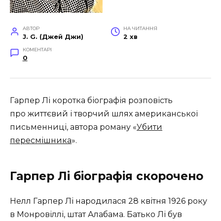
АВТОР
НА ЧИТАННЯ
J. G. (Джей Джи)
2 хв
КОМЕНТАРІ
0
Гарпер Лі коротка біографія розповість
про життєвий і творчий шлях американської
письменниці, автора роману «
Убити
пересмішника
».
Гарпер Лі біографія скорочено
Нелл Гарпер Лі народилася 28 квітня 1926 року
в Монровіллі, штат Алабама. Батько Лі був