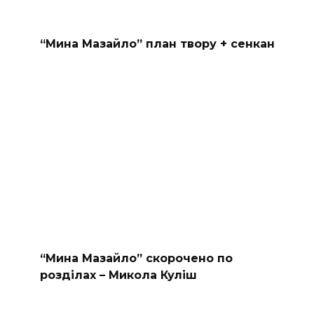
“Мина Мазайло” план твору + сенкан
“Мина Мазайло” скорочено по
розділах – Микола Куліш