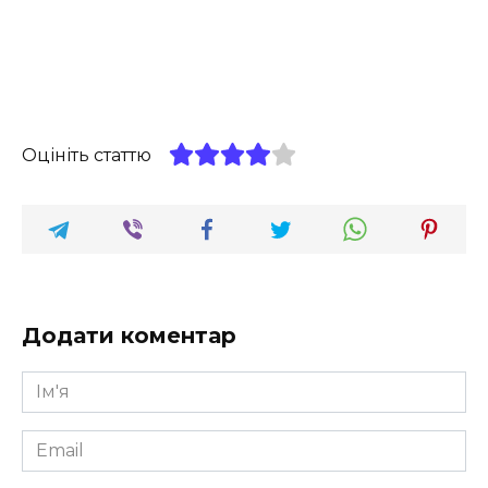
Оцініть статтю
Додати коментар
Ім'я
*
Email
*