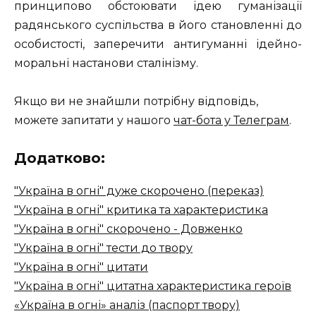
принципово обстоювати ідею гуманізації
радянського суспільства в його становленні до
особистості, заперечити антигуманні ідейно-
моральні настанови сталінізму.
Якщо ви не знайшли потрібну відповідь,
можете запитати у нашого
чат-бота у Телеграм
.
Додатково:
"Україна в огні" дуже скорочено (переказ)
"Україна в огні" критика та характеристика
"Україна в огні" скорочено - Довженко
"Україна в огні" тести до твору
"Україна в огні" цитати
"Україна в огні" цитатна характеристика героїв
«Україна в огні» аналіз (паспорт твору)