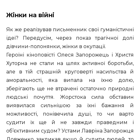
Жінки на війні
Як же реалізував письменник свої гуманістичні
ідеї? Передусім, через показ трагічної долі
дівчини-полонянки, жінки в окупації.
Героїні кіноповісті Олеся Запорожець і Христя
Хуторна не стали на шлях активної боротьби,
але в тій страшній круговерті насильства й
аморальності, яка випала на їхню долю,
зберігають ще не втрачені остаточно природні
людські почуття. Жорстока сила обставин
виявилася сильнішою за їхні бажання й
можливості, понівечила душі, то чи варто
судити їх ще й не завжди праведним і
об’єктивним судом? Устами Лавріна Запорожця
Довженко закликав якщо й судити людей, то