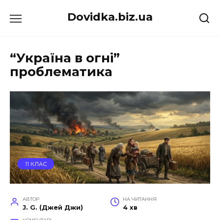
Перейти
Dovidka.biz.ua
до
вмісту
“Україна в огні”
проблематика
11 КЛАС
АВТОР
НА ЧИТАННЯ
J. G. (Джей Джи)
4 хв