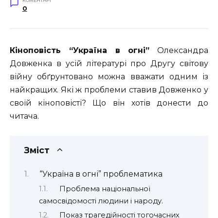
КОМЕНТАРІ
0
Кіноповість “Україна в огні”
Олександра
Довженка в усій літературі про Другу світову
війну обґрунтовано можна вважати одним із
найкращих. Які ж проблеми ставив Довженко у
своїй кіноповісті? Що він хотів донести до
читача.
Зміст
“Україна в огні” проблематика
Проблема національної
самосвідомості людини і народу.
Показ трагедійності тогочасних