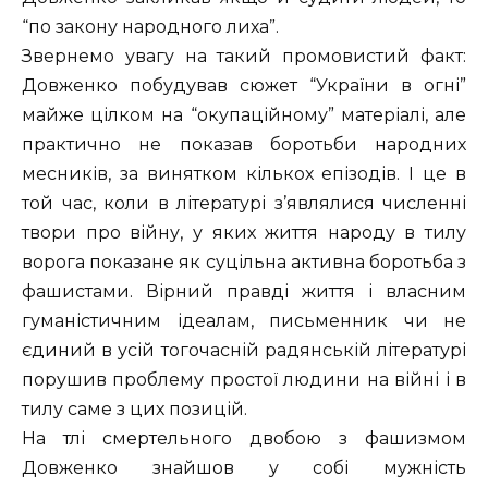
“по закону народного лиха”.
Звернемо увагу на такий промовистий факт:
Довженко побудував сюжет “України в огні”
майже цілком на “окупаційному” матеріалі, але
практично не показав боротьби народних
месників, за винятком кількох епізодів. І це в
той час, коли в літературі з’являлися численні
твори про війну, у яких життя народу в тилу
ворога показане як суцільна активна боротьба з
фашистами. Вірний правді життя і власним
гуманістичним ідеалам, письменник чи не
єдиний в усій тогочасній радянській літературі
порушив проблему простої людини на війні і в
тилу саме з цих позицій.
На тлі смертельного двобою з фашизмом
Довженко знайшов у собі мужність