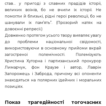
став… у пригоді з славних прадідів історії,
великих воїнів, бо не вчили їх історії. Не
помогли й близькі, рідні герої революції, бо не
шанували їх пам’ять”. (Прозорий натяк на
довоєнні репресії.)
Довженко протягом усього твору виявляє увагу
до проблеми національної свідомості,
використовуючи в основному прийоми вкрай
загостреної полемічності. Полемізують
Христина Хуторна і партизанський прокурор
Лимарчук, фон Краузе і автор, Лаврін
Запорожець і Заброда, причому всі опоненти
знаходяться на полярних ідейних і моральних
позиціях.
Показ трагедійності тогочасних