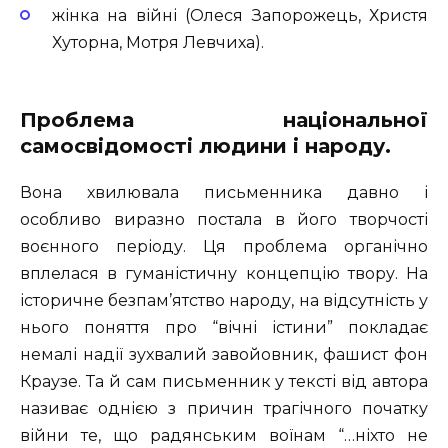
жінка на війні (Олеся Запорожець, Христя
Хуторна, Мотря Левчиха).
Проблема національної
самосвідомості людини і народу.
Вона хвилювала письменника давно і
особливо виразно постала в його творчості
воєнного періоду. Ця проблема органічно
вплелася в гуманістичну концепцію твору. На
історичне безпам’ятство народу, на відсутність у
нього поняття про “вічні істини” покладає
немалі надії зухвалий завойовник, фашист фон
Краузе. Та й сам письменник у тексті від автора
називає однією з причин трагічного початку
війни те, що радянським воїнам “…ніхто не