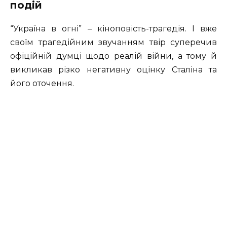
подій
“Україна в огні” – кіноповість-трагедія. І вже
своїм трагедійним звучанням твір суперечив
офіційній думці щодо реалій війни, а тому й
викликав різко негативну оцінку Сталіна та
його оточення.