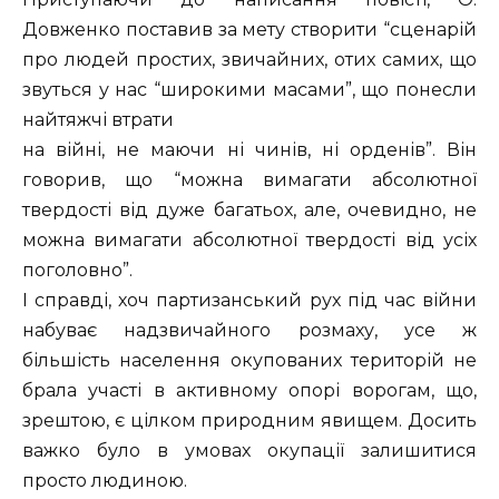
Довженко поставив за мету створити “сценарій
про людей простих, звичайних, отих самих, що
звуться у нас “широкими масами”, що понесли
найтяжчі втрати
на війні, не маючи ні чинів, ні орденів”. Він
говорив, що “можна вимагати абсолютної
твердості від дуже багатьох, але, очевидно, не
можна вимагати абсолютної твердості від усіх
поголовно”.
І справді, хоч партизанський рух під час війни
набуває надзвичайного розмаху, усе ж
більшість населення окупованих територій не
брала участі в активному опорі ворогам, що,
зрештою, є цілком природним явищем. Досить
важко було в умовах окупації залишитися
просто людиною.