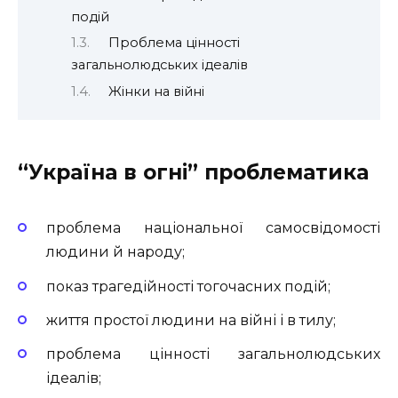
подій
Проблема цінності
загальнолюдських ідеалів
Жінки на війні
“Україна в огні” проблематика
проблема національної самосвідомості
людини й народу;
показ трагедійності тогочасних подій;
життя простої людини на війні і в тилу;
проблема цінності загальнолюдських
ідеалів;