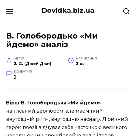
Перейти
Dovidka.biz.ua
до
вмісту
В. Голобородько «Ми
йдемо» аналіз
АВТОР
НА ЧИТАННЯ
J. G. (Джей Джи)
3 хв
КОМЕНТАРІ
1
Вірш В. Голобородька «Ми йдемо»
написаний верлібром, але має чіткий
внутрішній ритм, внутрішню наснагу. Ліричний
герой поезії відчуває себе часточкою великого
народу, який нарешті здобув волю і тепер