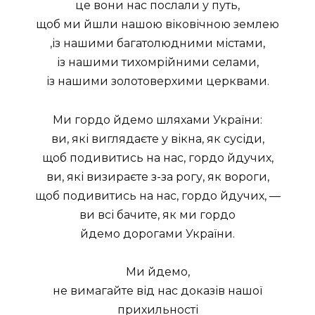
це вони нас послали у путь,
щоб ми йшли нашою віковічною землею
,із нашими багатолюдними містами,
із нашими тихомрійними селами,
із нашими золотоверхими церквами.
Ми гордо йдемо шляхами України:
ви, які виглядаєте у вікна, як сусіди,
щоб подивитись на нас, гордо йдучих,
ви, які визираєте з-за рогу, як вороги,
щоб подивитись на нас, гордо йдучих, —
ви всі бачите, як ми гордо
йдемо дорогами України.
Ми йдемо,
не вимагайте від нас доказів нашої
прихильності