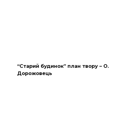
“Старий будинок” план твору – О.
Дорожовець