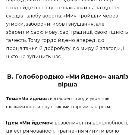
гордо йде по світу, незважаючи на заздрість
сусідів і злобу ворогів. «Ми» пройшли через
утиски, заборони, кров і знущання, але
зберегли свою мову, свої традиції, свою гідність
та честь. Тому гордо йдемо вперед, до
процвітання й добробуту, до миру й злагоди, і
ніхто не зупинить нас.
В. Голобородько «Ми йдемо» аналіз
вірша
Тема «Ми йдемо»:
відтворення ходи українців
шляхами країни з рушниками і гарним настроєм.
Ідея «Ми йдемо»:
возвеличення волелюбності,
цілеспрямованості, прагнення чинити волю