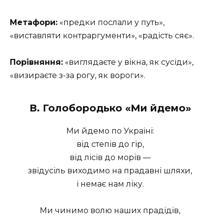
Метафори:
«предки послали у путь»,
«виставляти контраргументи», «радість сяє».
Порівняння:
«виглядаєте у вікна, як сусіди»,
«визираєте з-за рогу, як вороги».
В. Голобородько «Ми йдемо»
Ми йдемо по Україні:
від степів до гір,
від лісів до морів —
звідусіль виходимо на прадавні шляхи,
і немає нам ліку.
Ми чинимо волю наших прадідів,