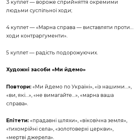
3 куплет — вороже сприйняття окремими
людьми суспільної ходи;
4 куплет — «Марна справа — виставляти проти…
ходи контраргументи».
5 куплет — радість подорожуючих.
Художні засоби «Ми йдемо»
Повтори:
«Ми йдемо по Україні», «із нашими…»,
«ви, які…», «не вимагайте…», «марна ваша
справа».
Епітети:
«прадавні шляхи», «віковічна земля»,
«тихомрійні села», «золотоверхі церкви»,
«мертві джерела».