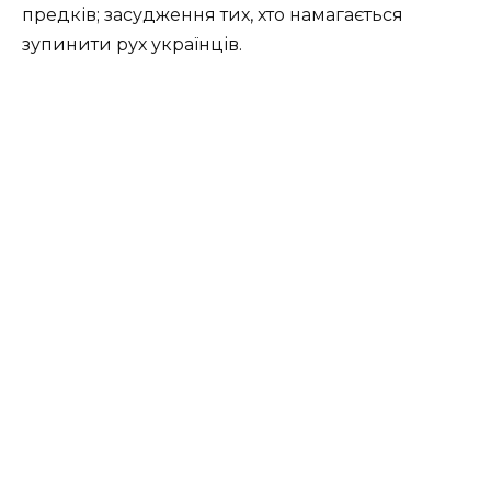
предків; засудження тих, хто намагається
зупинити рух українців.