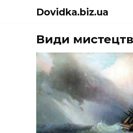
Перейти
Dovidka.biz.ua
до
вмісту
Види мистецтв