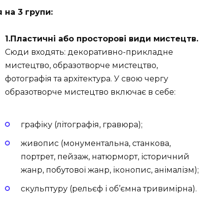
 на 3 групи:
1.Пластичні або просторові види мистецтв.
Сюди входять: декоративно-прикладне
мистецтво, образотворче мистецтво,
фотографія та архітектура. У свою чергу
образотворче мистецтво включає в себе:
графіку (літографія, гравюра);
живопис (монументальна, станкова,
портрет, пейзаж, натюрморт, історичний
жанр, побутової жанр, іконопис, анімалізм);
скульптуру (рельєф і об’ємна тривимірна).