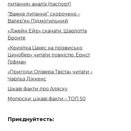
питання» аналіз (паспорт)
“Важке питання” скорочено –
Валер’ян Підмогильний
«Джейн Ейр» скачати. Шарлотта
Бронте
«Крихітка Цахес на прізвисько
Цинобер» читати повністю. Ернст
Гофман
«Пригоди Олівера Твіста» читати –
Чарльз Діккенс
Цікаві факти про Аляску
Молюски: цікаві факти – ТОП 50
Приєднуйтесть: