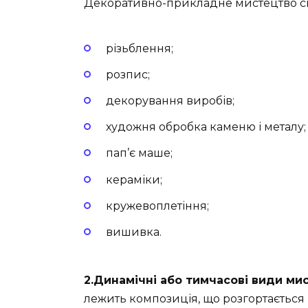
Декоративно-прикладне мистецтво ск
різьблення;
розпис;
декорування виробів;
художня обробка каменю і металу;
пап’є маше;
кераміки;
кружевоплетіння;
вишивка.
2.Динамічні або тимчасові види ми
лежить композиція, що розгортається в 