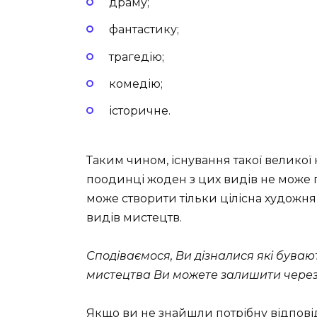
драму;
фантастику;
трагедію;
комедію;
історичне.
Таким чином, існування такої великої
поодинці жоден з цих видів не може п
може створити тільки цілісна художня 
видів мистецтв.
Сподіваємося, Ви дізналися які буваю
мистецтва Ви можете залишити через
Якщо ви не знайшли потрібну відпові