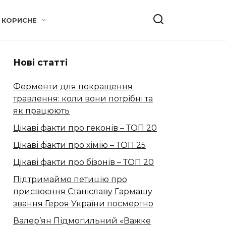
КОРИСНЕ
Нові статті
Ферменти для покращення
травлення: коли вони потрібні та
як працюють
Цікаві факти про геконів – ТОП 20
Цікаві факти про хімію – ТОП 25
Цікаві факти про бізонів – ТОП 20
Підтримаймо петицію про
присвоєння Станіславу Гармашу
звання Героя України посмертно
Валер’ян Підмогильний «Важке