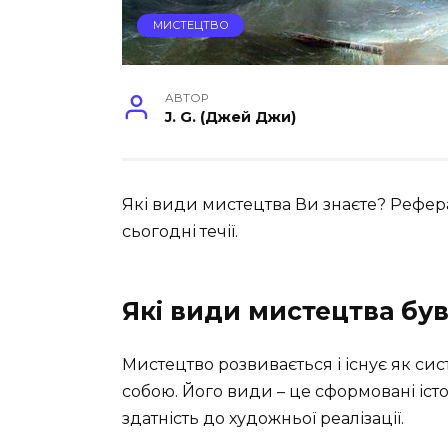
МИСТЕЦТВО
АВТОР
J. G. (Джей Джи)
Які види мистецтва Ви знаєте? Рефера
сьогодні течії.
Які види мистецтва бу
Мистецтво розвивається і існує як сис
собою. Його види – це сформовані іст
здатність до художньої реалізації.