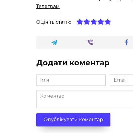
Телеграм
.
Оцініть статтю
Додати коментар
Ім'я
Email
*
*
Коментар