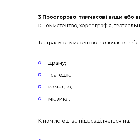
3.Просторово-тимчасові види або в
кіномистецтво, хореографія, театральн
Театральне мистецтво включає в себе 
драму;
трагедію;
комедію;
мюзикл.
Кіномистецтво підрозділяється на: