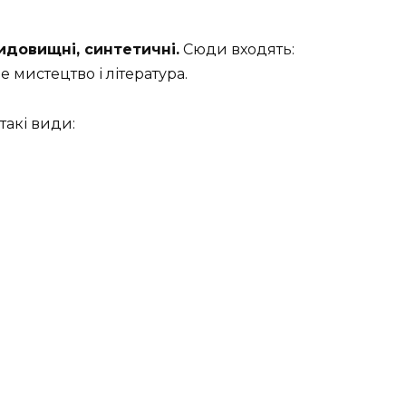
идовищні, синтетичні.
Сюди входять:
е мистецтво і література.
такі види: