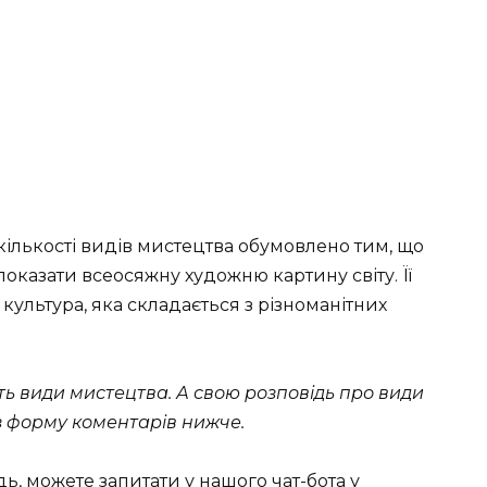
 кількості видів мистецтва обумовлено тим, що
оказати всеосяжну художню картину світу. Її
культура, яка складається з різноманітних
ть види мистецтва. А свою розповідь про види
 форму коментарів нижче.
дь, можете запитати у нашого
чат-бота у