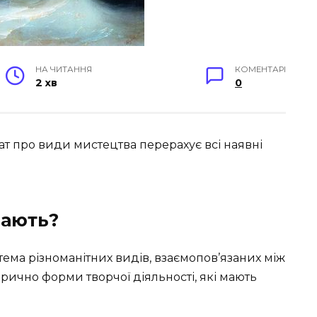
НА ЧИТАННЯ
КОМЕНТАРІ
2 хв
0
т про види мистецтва перерахує всі наявні
вають?
тема різноманітних видів, взаємопов’язаних між
орично форми творчої діяльності, які мають