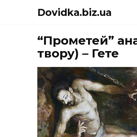
Перейти
Dovidka.biz.ua
до
вмісту
“Прометей” ана
твору) – Гете