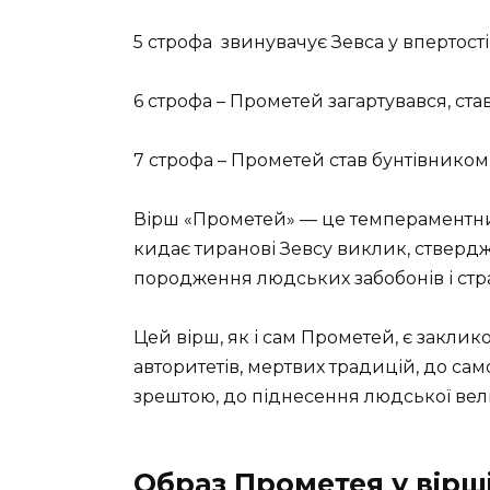
5 строфа звинувачує Зевса у впертост
6 строфа – Прометей загартувався, став
7 строфа – Прометей став бунтівником,
Вірш «Прометей» — це темпераментн
кидає тиранові Зевсу виклик, ствер
породження людських забобонів і стра
Цей вірш, як і сам Прометей, є заклик
авторитетів, мертвих традицій, до са
зрештою, до піднесення людської вели
Образ Прометея у вірші