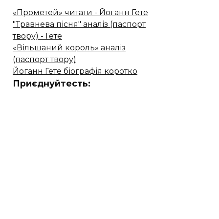
«Прометей» читати - Йоганн Гете
"Травнева пісня" аналіз (паспорт
твору) - Гете
«Вільшаний король» аналіз
(паспорт твору)
Йоганн Гете біографія коротко
Приєднуйтесть: