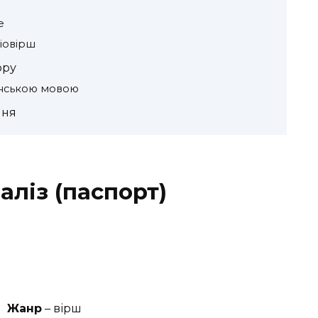
е
іовірш
ору
їнською мовою
ння
аліз (паспорт)
Жанр
– вірш