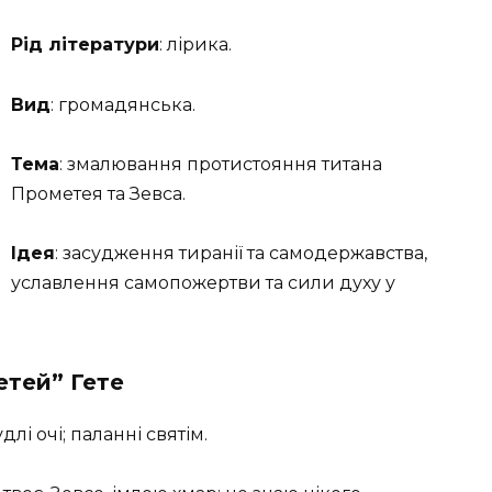
Рід літератури
: лірика.
Вид
: громадянська.
Тема
: змалювання протистояння титана
Прометея та Зевса.
Ідея
: засудження тиранії та самодержавства,
уславлення самопожертви та сили духу у
етей” Гете
лі очі; паланні святім.