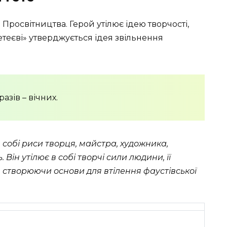
 Просвітництва. Герой утілює ідею творчості,
етеєві» утверджується ідея звільнення
зів – вічних.
собі риси творця, майстра, художника,
 Він утілює в собі творчі сили людини, її
 створюючи основи для втілення фаустівської