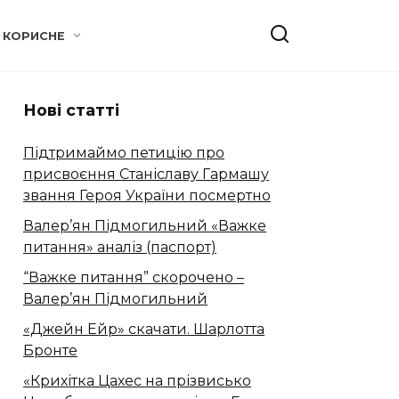
КОРИСНЕ
Нові статті
Підтримаймо петицію про
присвоєння Станіславу Гармашу
звання Героя України посмертно
Валер’ян Підмогильний «Важке
питання» аналіз (паспорт)
“Важке питання” скорочено –
Валер’ян Підмогильний
«Джейн Ейр» скачати. Шарлотта
Бронте
«Крихітка Цахес на прізвисько