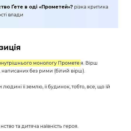
тво Ґете в оді «Прометей»?
різка критика
сті влади
зиція
внутрішнього монологу Промете
я. Вірш
, написаних без рими (білий вірш).
людині її землю, її будинок, тобто, все, що їй
нство та дитяча наївність героя.