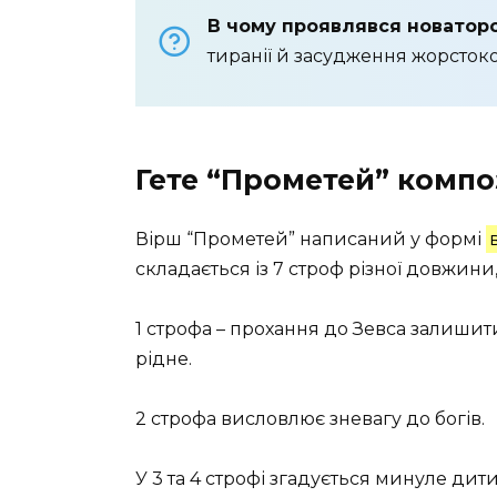
В чому проявлявся новаторс
тиранії й засудження жорстоко
Гете
“Прометей” компо
Вірш “Прометей” написаний у формі
складається із 7 строф різної довжини
1 строфа – прохання до Зевса залишити 
рідне.
2 строфа висловлює зневагу до богів.
У 3 та 4 строфі згадується минуле дити