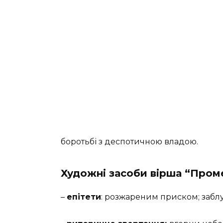
боротьбі з деспотичною владою.
Художні засоби вірша “Пром
–
епітети
: розжареним приском; заблуд