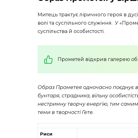
Митець трактує ліричного героя в дусі
волі та суспільного служіння. У «Пром
суспільства й особистості.
Прометей відкрив галерею обра
Образ Прометея одночасно поєднує в 
бунтаря, страдника, вільну особистість.
нестримну творчу енергію, тим самим
теми в творчості Гете
.
Риси