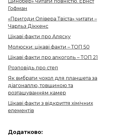
Цинобер» читати повністю. Ернст
Гофман
«Пригоди Олівера Твіста» читати –
Чарльз Діккенс
Цікаві факти про Аляску
Молюски: цікаві факти – ТОП 50
Цікаві факти про алкоголь – ТОП 21
Розповідь про степ
Як вибрати чохол для планшета за
діагоналлю, товщиною та
розташуванням камер
Цікаві факти з відкриття хімічних
елементів
Додатково: