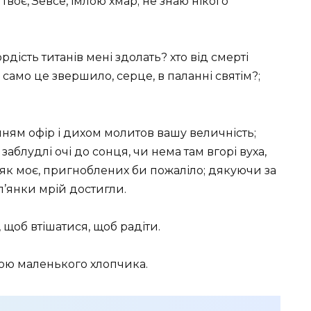
твоє, Зевсе, імлою хмар; не знаю нікого
ордість титанів мені здолать? хто від смерті
и само це звершило, серце, в паланні святім?;
ням офір і дихом молитов вашу величність;
ї заблудлі очі до сонця, чи нема там вгорі вуха,
, як моє, пригноблених би пожаліло; дякуючи за
уп’янки мрій достигли.
 щоб втішатися, щоб радіти.
грою маленького хлопчика.