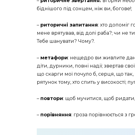
–
риторичне звертання:
вгорни небо 
біднішого під сонцем, ніж ви, богове!;
–
риторичні запитання
: хто допоміг г
мене врятував, від долі раба?; чи не т
Тебе шанувати? Чому?.
–
метафори
: нещедро ви живлите дан
діти, дурники, повні надії; звертав сво
що скарги мої почуло б, серця, що так
рятунок тому, хто спить у високості; п
–
повтори
: щоб мучитися, щоб ридати,
–
порівняння
: гроза порівнюється з 