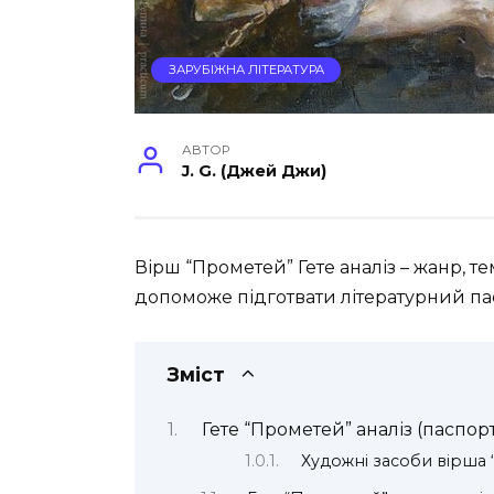
ЗАРУБІЖНА ЛІТЕРАТУРА
АВТОР
J. G. (Джей Джи)
Вірш “Прометей” Гете аналіз – жанр, те
допоможе підготвати літературний па
Зміст
Гете “Прометей” аналіз (паспор
Художні засоби вірша 