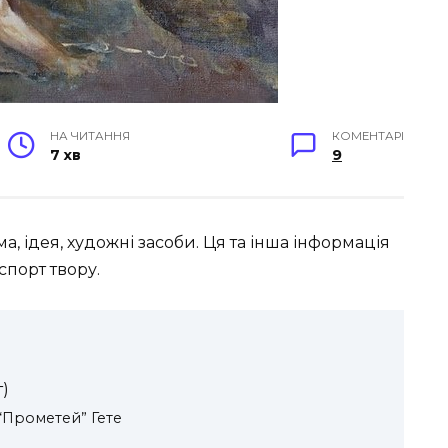
НА ЧИТАННЯ
КОМЕНТАРІ
7 хв
9
ма, ідея, художні засоби. Ця та інша інформація
спорт твору.
т)
“Прометей” Гете