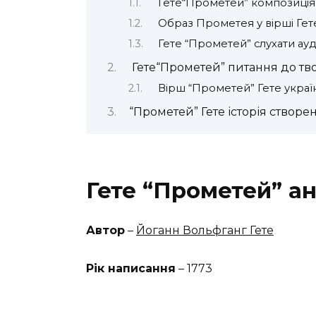
Гете“Прометей” композиція
Образ Прометея у вірші Гет
Гете “Прометей” слухати ауд
Гете“Прометей” питання до тв
Вірш “Прометей” Гете укра
“Прометей” Гете історія створе
Гете
“Прометей” ан
Автор
–
Йоганн Вольфганг Гете
Рік написання
– 1773