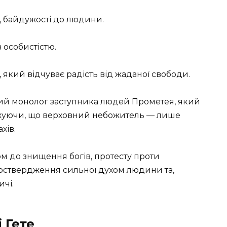
і, байдужості до людини.
 особистістю.
 який відчуває радість від жаданої свободи.
ий монолог заступника людей Прометея, який
джуючи, що верховний небожитель — лише
хів.
ом до знищення богів, протесту проти
моствердження сильної духом людини та,
чі.
 Гете