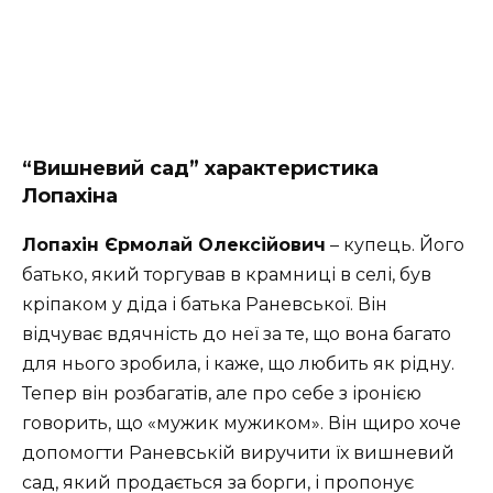
“Вишневий сад” характеристика
Лопахіна
Лопахін Єрмолай Олексійович
– купець. Його
батько, який торгував в крамниці в селі, був
кріпаком у діда і батька Раневської. Він
відчуває вдячність до неї за те, що вона багато
для нього зробила, і каже, що любить як рідну.
Тепер він розбагатів, але про себе з іронією
говорить, що «мужик мужиком». Він щиро хоче
допомогти Раневській виручити їх вишневий
сад, який продається за борги, і пропонує