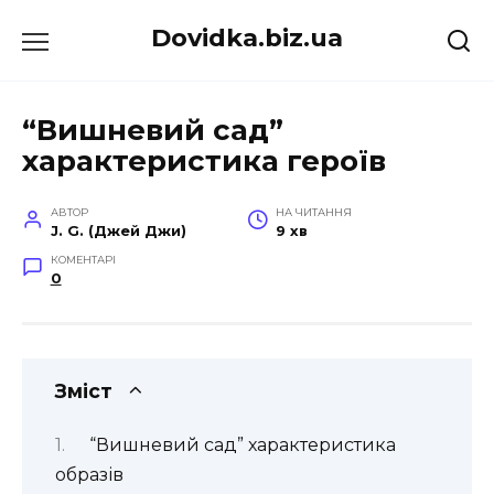
Перейти
Dovidka.biz.ua
до
вмісту
“Вишневий сад”
характеристика героїв
АВТОР
НА ЧИТАННЯ
J. G. (Джей Джи)
9 хв
КОМЕНТАРІ
0
Зміст
“Вишневий сад” характеристика
образів