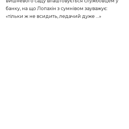
вишневого саду влаштовується службовцем у
банку, на що Лопахін з сумнівом зауважує:
«тільки ж не всидить, ледачий дуже …»