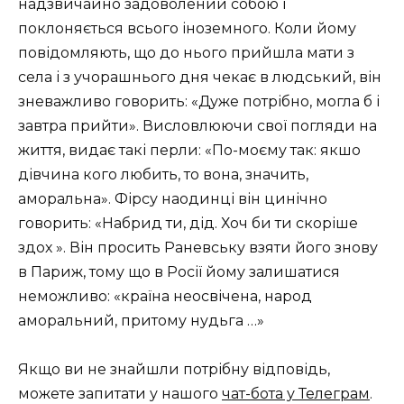
надзвичайно задоволений собою і
поклоняється всього іноземного. Коли йому
повідомляють, що до нього прийшла мати з
села і з учорашнього дня чекає в людський, він
зневажливо говорить: «Дуже потрібно, могла б і
завтра прийти». Висловлюючи свої погляди на
життя, видає такі перли: «По-моєму так: якшо
дівчина кого любить, то вона, значить,
аморальна». Фірсу наодинці він цинічно
говорить: «Набрид ти, дід. Хоч би ти скоріше
здох ». Він просить Раневську взяти його знову
в Париж, тому що в Росії йому залишатися
неможливо: «країна неосвічена, народ
аморальний, притому нудьга …»
Якщо ви не знайшли потрібну відповідь,
можете запитати у нашого
чат-бота у Телеграм
.