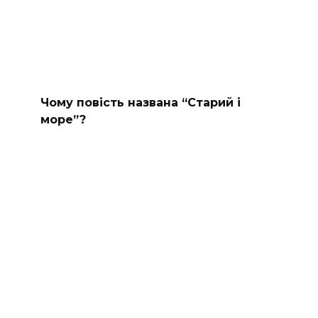
Чому повість названа “Старий і
море”?