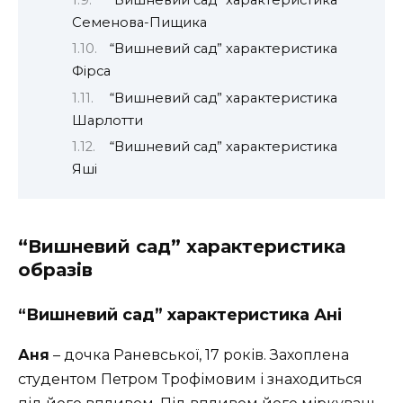
“Вишневий сад” характеристика
Семенова-Пищика
“Вишневий сад” характеристика
Фірса
“Вишневий сад” характеристика
Шарлотти
“Вишневий сад” характеристика
Яші
“Вишневий сад” характеристика
образів
“Вишневий сад” характеристика Ані
Аня
– дочка Раневської, 17 років. Захоплена
студентом Петром Трофімовим і знаходиться