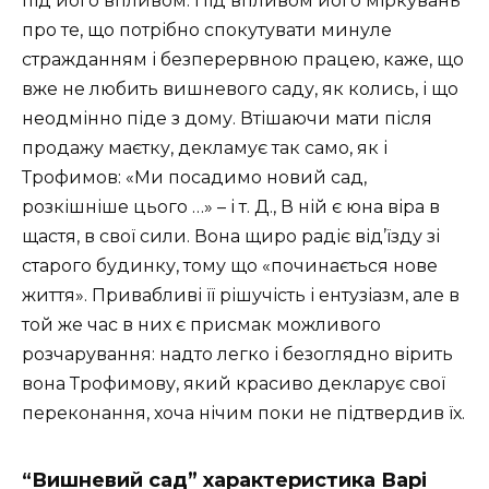
під його впливом. Під впливом його міркувань
про те, що потрібно спокутувати минуле
стражданням і безперервною працею, каже, що
вже не любить вишневого саду, як колись, і що
неодмінно піде з дому. Втішаючи мати після
продажу маєтку, декламує так само, як і
Трофимов: «Ми посадимо новий сад,
розкішніше цього …» – і т. Д., В ній є юна віра в
щастя, в свої сили. Вона щиро радіє від’їзду зі
старого будинку, тому що «починається нове
життя». Привабливі її рішучість і ентузіазм, але в
той же час в них є присмак можливого
розчарування: надто легко і безоглядно вірить
вона Трофимову, який красиво декларує свої
переконання, хоча нічим поки не підтвердив їх.
“Вишневий сад” характеристика Варі