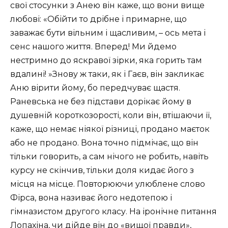
свої стосунки з Анею він каже, що вони вище
любові: «Обійти то дрібне і примарне, що
заважає бути вільним і щасливим, – ось мета і
сенс нашого життя. Вперед! Ми йдемо
нестримно до яскравої зірки, яка горить там
вдалині! »Знову ж таки, як і Гаєв, він закликає
Аню вірити йому, бо передчуває щастя.
Раневська не без підстави дорікає йому в
душевній короткозорості, коли він, втішаючи її,
каже, що немає ніякої різниці, продано маєток
або не продано. Вона точно підмічає, що він
тільки говорить, а сам нічого не робить, навіть
курсу не скінчив, тільки доля кидає його з
місця на місце. Повторюючи улюблене слово
Фірса, вона називає його недотепою і
гімназистом другого класу. На іронічне питання
Лопахіна, чи дійде він до «вищої правди»,