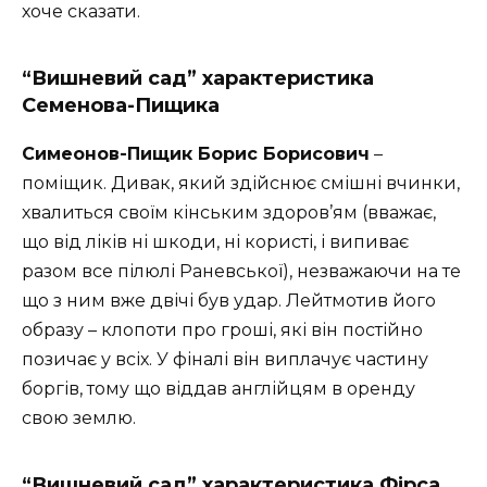
хоче сказати.
“Вишневий сад” характеристика
Семенова-Пищика
Симеонов-Пищик Борис Борисович
–
поміщик. Дивак, який здійснює смішні вчинки,
хвалиться своїм кінським здоров’ям (вважає,
що від ліків ні шкоди, ні користі, і випиває
разом все пілюлі Раневської), незважаючи на те
що з ним вже двічі був удар. Лейтмотив його
образу – клопоти про гроші, які він постійно
позичає у всіх. У фіналі він виплачує частину
боргів, тому що віддав англійцям в оренду
свою землю.
“Вишневий сад” характеристика Фірса