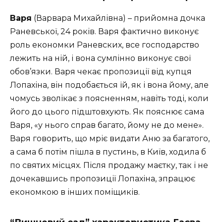
Варя
(Варвара Михайлівна) – прийомна дочка
Раневської, 24 років. Варя фактично виконує
роль економки Раневских, все господарство
лежить на ній, і вона сумлінно виконує свої
обов’язки. Варя чекає пропозиції від купця
Лопахіна, він подобається їй, як і вона йому, але
чомусь зволікає з поясненням, навіть тоді, коли
його до цього підштовхують. Як пояснює сама
Варя, «у нього справ багато, йому не до мене».
Варя говорить, що мріє видати Аню за багатого,
а сама б потім пішла в пустинь, в Київ, ходила б
по святих місцях. Після продажу маєтку, так і не
дочекавшись пропозиції Лопахіна, зпрацює
економкою в інших поміщиків.