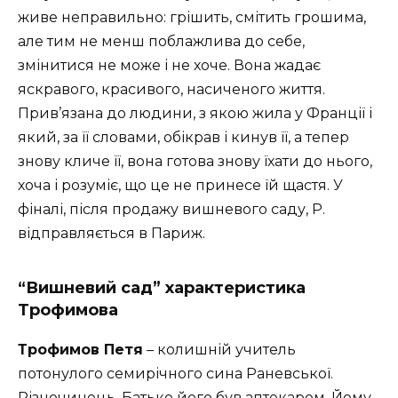
живе неправильно: грішить, смітить грошима,
але тим не менш поблажлива до себе,
змінитися не може і не хоче. Вона жадає
яскравого, красивого, насиченого життя.
Прив’язана до людини, з якою жила у Франції і
який, за її словами, обікрав і кинув її, а тепер
знову кличе її, вона готова знову їхати до нього,
хоча і розуміє, що це не принесе їй щастя. У
фіналі, після продажу вишневого саду, Р.
відправляється в Париж.
“Вишневий сад” характеристика
Трофимова
Трофимов Петя
– колишній учитель
потонулого семирічного сина Раневської.
Різночинець. Батько його був аптекарем. Йому