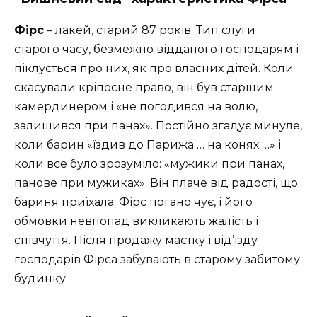
Фірс
– лакей, старий 87 років. Тип слуги
старого часу, безмежно відданого господарям і
піклується про них, як про власних дітей. Коли
скасували кріпосне право, він був старшим
камердинером і «не погодився на волю,
залишився при панах». Постійно згадує минуле,
коли барин «їздив до Парижа … на конях …» і
коли все було зрозуміло: «мужики при панах,
панове при мужиках». Він плаче від радості, що
бариня приїхала. Фірс погано чує, і його
обмовки невпопад викликають жалість і
співчуття. Після продажу маєтку і від’їзду
господарів Фірса забувають в старому забитому
будинку.