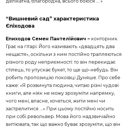
делікатна, благородна, всього боюся … »
“Вишневий сад” характеристика
Єпіходова
Епиходов Семен Пантелійович –
конторник.
Грає на гітарі. Його називають «двадцять два
нещастя», оскільки з ним постійно трапляються
різного роду неприємності: то він перекидає
стілець, то упускає букет, то ще що-небудь. Він
робить пропозицію покоївці Дуняше. Про себе
каже: «Я розвинута людина, читаю різні чудові
книги, але ніяк не можу зрозуміти напрямку,
чого мені, власне, хочеться, жити мені чи
застрелитися …» При цьому постійно носить
при собі револьвер. Мова його надзвичайно
витіювата, так що важко буває зрозуміти, що він