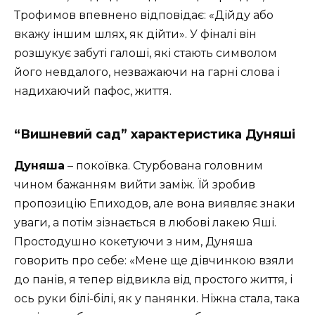
Трофимов впевнено відповідає: «Дійду або
вкажу іншим шлях, як дійти». У фіналі він
розшукує забуті галоші, які стають символом
його невдалого, незважаючи на гарні слова і
надихаючий пафос, життя.
“Вишневий сад” характеристика Дуняші
Дуняша
– покоївка. Стурбована головним
чином бажанням вийти заміж. Їй зробив
пропозицію Епиходов, але вона виявляє знаки
уваги, а потім зізнається в любові лакею Яші.
Простодушно кокетуючи з ним, Дуняша
говорить про себе: «Мене ще дівчинкою взяли
до панів, я тепер відвикла від простого життя, і
ось руки білі-білі, як у панянки. Ніжна стала, така