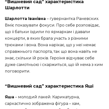
“Вишневий сад” характеристика
Шарлотти
Шарлотта Іванівна
– гувернантка Раневских.
Вміє показувати фокуси. Про себе розповідає,
що її батьки їздили по ярмаркам і давали
концерти, в яких брала участь з різними
трюками і вона. Вона нарікає, що у неї немає
справжнього паспорта, так що вона навіть не
знає, скільки їй років. Героїня відчуває себе
дуже самотньою і скаржиться, що їй нема з ким
поговорити.
“Вишневий сад” характеристика Яші
Яша
– молодий лакей. Карикатурна,
саркастично зображена фігура – хам,