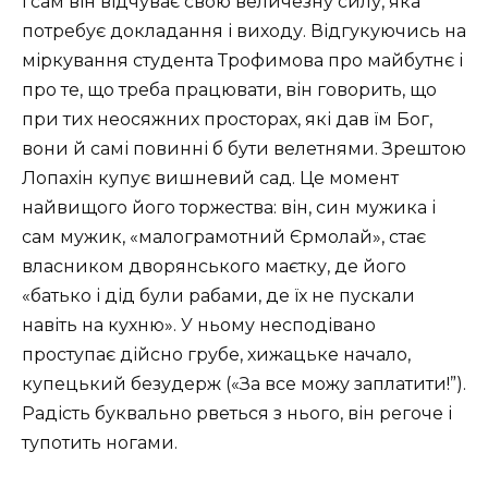
і сам він відчуває свою величезну силу, яка
потребує докладання і виходу. Відгукуючись на
міркування студента Трофимова про майбутнє і
про те, що треба працювати, він говорить, що
при тих неосяжних просторах, які дав їм Бог,
вони й самі повинні б бути велетнями. Зрештою
Лопахін купує вишневий сад. Це момент
найвищого його торжества: він, син мужика і
сам мужик, «малограмотний Єрмолай», стає
власником дворянського маєтку, де його
«батько і дід були рабами, де їх не пускали
навіть на кухню». У ньому несподівано
проступає дійсно грубе, хижацьке начало,
купецький безудерж («За все можу заплатити!”).
Радість буквально рветься з нього, він регоче і
тупотить ногами.