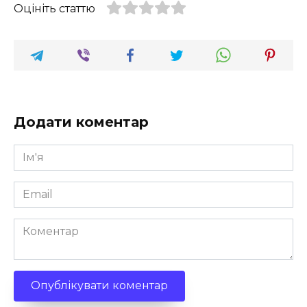
Оцініть статтю
Додати коментар
Ім'я
*
Email
*
Коментар