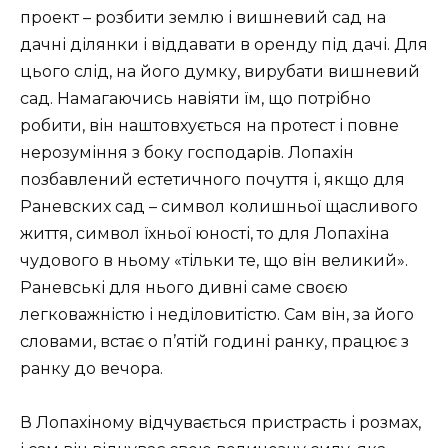
проект – розбити землю і вишневий сад на
дачні ділянки і віддавати в оренду під дачі. Для
цього слід, на його думку, вирубати вишневий
сад. Намагаючись навіяти їм, що потрібно
робити, він наштовхується на протест і повне
нерозуміння з боку господарів. Лопахін
позбавлений естетичного почуття і, якщо для
Раневских сад – символ колишньої щасливого
життя, символ їхньої юності, то для Лопахіна
чудового в ньому «тільки те, що він великий».
Раневські для нього дивні саме своєю
легковажністю і неділовитістю. Сам він, за його
словами, встає о п’ятій годині ранку, працює з
ранку до вечора.
В Лопахіному відчувається пристрасть і розмах,