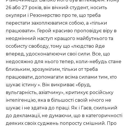
26 або 27 років, він вічний студент, носить
окуляри і Резонерство про те, що треба
перестати захоплюватися собою, а «тільки
працювати». Герой красиво проповідує віру в
неодмінний наступ кращого майбутнього та
особисту свободу, тому що «людство йде
вперед, удосконалюючи свої сили. Все, що
недосяжно для нього тепер, коли-небудь стане
близьким, зрозумілим, тільки от треба
працювати, допомагати всіма силами тим, хто
шукає істину ». Він викриває «бруд,
вульгарність, азіатчину», критикує російську
інтелігенцію, яка в більшості своїй нічого не
шукає і не здатна до праці. Як і Гаєв, схильний
до декламації, не думаючи, що в категоричності
деяких своїх суджень попросту смішний. Про