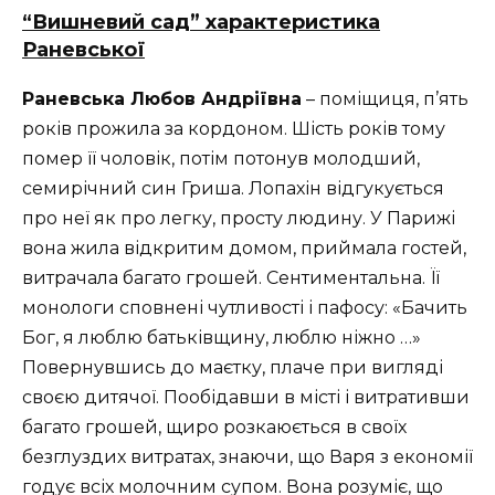
“Вишневий сад” характеристика
Раневської
Раневська Любов Андріївна
– поміщиця, п’ять
років прожила за кордоном. Шість років тому
помер її чоловік, потім потонув молодший,
семирічний син Гриша. Лопахін відгукується
про неї як про легку, просту людину. У Парижі
вона жила відкритим домом, приймала гостей,
витрачала багато грошей. Сентиментальна. Її
монологи сповнені чутливості і пафосу: «Бачить
Бог, я люблю батьківщину, люблю ніжно …»
Повернувшись до маєтку, плаче при вигляді
своєю дитячої. Пообідавши в місті і витративши
багато грошей, щиро розкаюється в своїх
безглуздих витратах, знаючи, що Варя з економії
годує всіх молочним супом. Вона розуміє, що