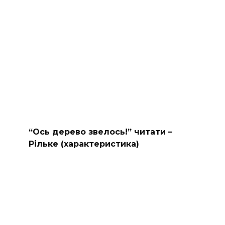
“Ось дерево звелось!” читати –
Рільке (характеристика)