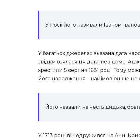
У Росії його називали Іваном Івано
У багатьох джерелах вказана дата наро
звідки взялася ця дата, невідомо. Адж
хрестили 5 серпня 1681 році. Тому мо
його народження – найімовірніше це с
Його назвали на честь дядька, брата
У 1713 році він одружився на Анні Кр