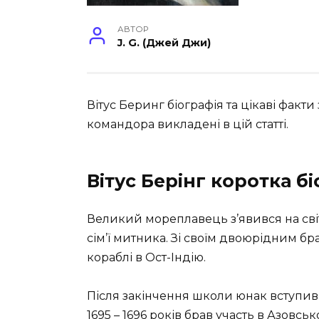
АВТОР
J. G. (Джей Джи)
Вітус Беринг біографія та цікаві факти
командора викладені в цій статті.
Вітус Берінг коротка б
Великий мореплавець з’явився на світ 
сім’ї митника. Зі своїм двоюрідним б
кораблі в Ост-Індію.
Після закінчення школи юнак вступив
1695 – 1696 років брав участь в Азовс