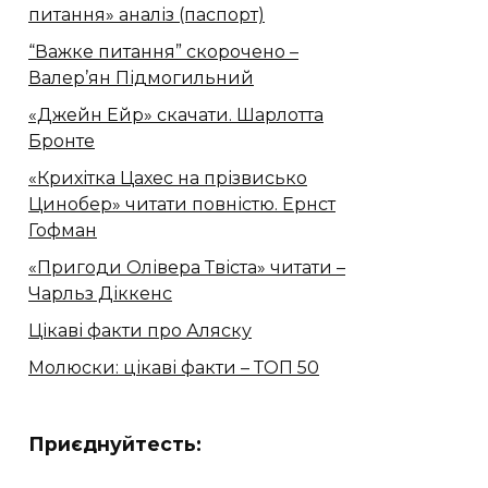
питання» аналіз (паспорт)
“Важке питання” скорочено –
Валер’ян Підмогильний
«Джейн Ейр» скачати. Шарлотта
Бронте
«Крихітка Цахес на прізвисько
Цинобер» читати повністю. Ернст
Гофман
«Пригоди Олівера Твіста» читати –
Чарльз Діккенс
Цікаві факти про Аляску
Молюски: цікаві факти – ТОП 50
Приєднуйтесть: