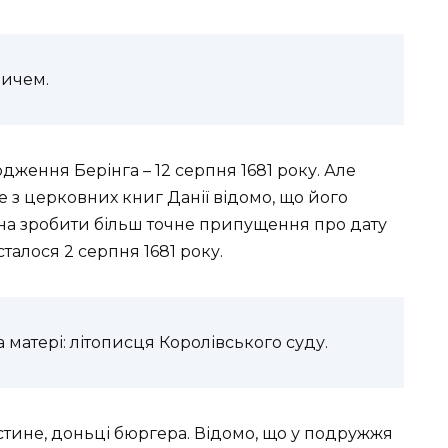
вичем.
дження Берінга – 12 серпня 1681 року. Але
е з церковних книг Данії відомо, що його
жна зробити більш точне припущення про дату
талося 2 серпня 1681 року.
 матері: літописця Королівського суду.
истине, доньці бюргера. Відомо, що у подружжя