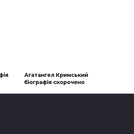
фія
Агатангел Кримський
біографія скорочено