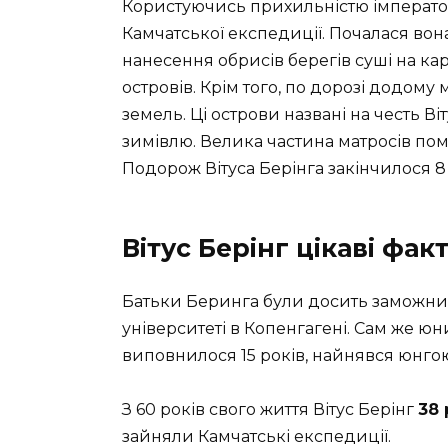
Користуючись прихильністю імперато
Камчатської експедиції. Почалася вона 
нанесення обрисів берегів суші на кар
островів. Крім того, по дорозі додому
земель. Ці острови названі на честь В
зимівлю. Велика частина матросів поме
Подорож Вітуса Берінга закінчилося 8 
Вітус Берінг цікаві фак
Батьки Беринга були досить заможни
університеті в Копенгагені. Сам же ю
виповнилося 15 років, найнявся юнго
З 60 років свого життя Вітус Берінг
38 
зайняли Камчатські експедиції.