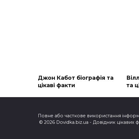
Джон Кабот біографія та
Віл
цікаві факти
та ц
Повне або часткове використання інформац
© 2026 Dovidka.biz.ua - Довідник цікавих 