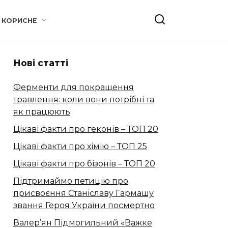
КОРИСНЕ
Нові статті
Ферменти для покращення
травлення: коли вони потрібні та
як працюють
Цікаві факти про геконів – ТОП 20
Цікаві факти про хімію – ТОП 25
Цікаві факти про бізонів – ТОП 20
Підтримаймо петицію про
присвоєння Станіславу Гармашу
звання Героя України посмертно
Валер’ян Підмогильний «Важке