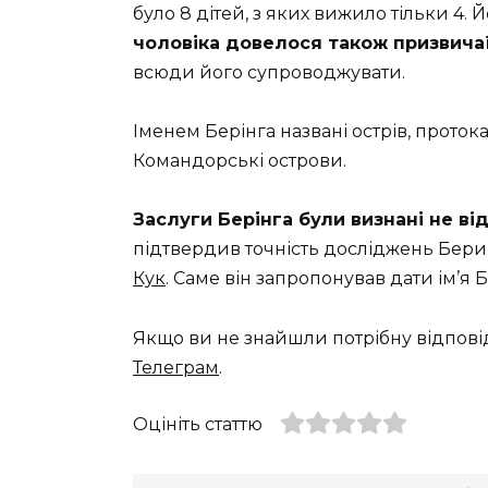
було 8 дітей, з яких вижило тільки 4. 
чоловіка довелося також призвича
всюди його супроводжувати.
Іменем Берінга названі острів, протока
Командорські острови.
Заслуги Берінга були визнані не ві
підтвердив точність досліджень Бери
Кук
. Саме він запропонував дати ім’я
Якщо ви не знайшли потрібну відпові
Телеграм
.
Оцініть статтю