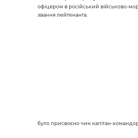
офіцером в російський військово-морс
звання лейтенанта.
було присвоєно чин капітан-командор