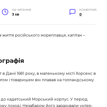
НА ЧИТАННЯ
КОМЕНТАРІ
3 хв
0
 з життя російського мореплавця, капітан –
іографія
в Данії 1681 року, в маленькому місті Хорсенс в
ратом і товаришем він плавав на голландському
 до кадетський Морський корпус. У період
ькому поході. Незабаром його зарахували унтер-