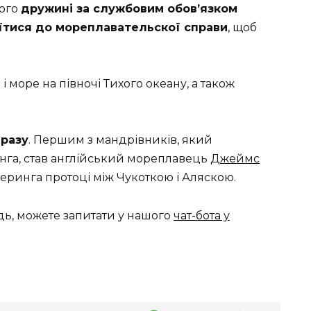
Його
дружині за службовим обов’язком
їтися до мореплавательскої справи
, щоб
 і море на півночі Тихого океану, а також
дразу
. Першим з мандрівників, який
нга, став англійський мореплавець
Джеймс
 Беринга протоці між Чукоткою і Аляскою.
дь, можете запитати у нашого
чат-бота у