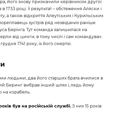
ра, його знову призначили керівником другої
в 1733 році. Її результат – обстеження Аляски і
ту, а також відкриття Алеутських і Курильських
 мореплавець зустрів ряд незвіданих раніше
ітуса Берінга. Тут команда залишилася на
рли від цинги, в тому числі і сам командувач.
грудня 1741 року, із його смертю.
ти
ми людьми, два його старших брата вчилися в
ний Беринг вибрав інший шлях і, ледь йому
ю на корабель.
років був на російській службі.
З них 15 років