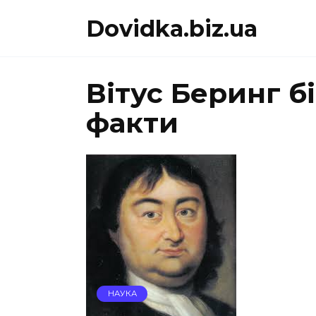
Перейти
Dovidka.biz.ua
до
вмісту
Вітус Беринг бі
факти
НАУКА