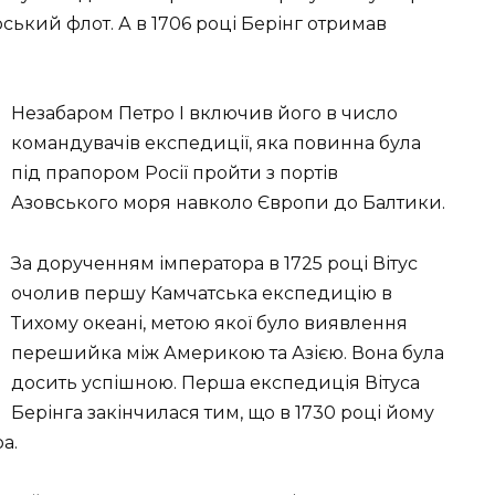
ький флот. А в 1706 році Берінг отримав
Незабаром Петро I включив його в число
командувачів експедиції, яка повинна була
під прапором Росії пройти з портів
Азовського моря навколо Європи до Балтики.
За дорученням імператора в 1725 році Вітус
очолив першу Камчатська експедицію в
Тихому океані, метою якої було виявлення
перешийка між Америкою та Азією. Вона була
досить успішною. Перша експедиція Вітуса
Берінга закінчилася тим, що в 1730 році йому
а.