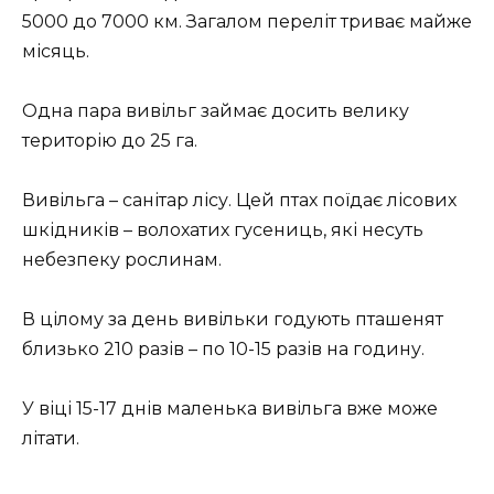
5000 до 7000 км. Загалом переліт триває майже
місяць.
Одна пара вивільг займає досить велику
територію до 25 га.
Вивільга – санітар лісу. Цей птах поїдає лісових
шкідників – волохатих гусениць, які несуть
небезпеку рослинам.
В цілому за день вивільки годують пташенят
близько 210 разів – по 10-15 разів на годину.
У віці 15-17 днів маленька вивільга вже може
літати.