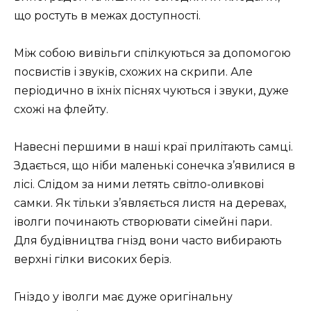
що ростуть в межах доступності.
Між собою вивільги спілкуються за допомогою
посвистів і звуків, схожих на скрипи. Але
періодично в їхніх піснях чуються і звуки, дуже
схожі на флейту.
Навесні першими в наші краї прилітають самці.
Здається, що ніби маленькі сонечка з’явилися в
лісі. Слідом за ними летять світло-оливкові
самки. Як тільки з’являється листя на деревах,
іволги починають створювати сімейні пари.
Для будівництва гнізд вони часто вибирають
верхні гілки високих беріз.
Гніздо у іволги має дуже оригінальну