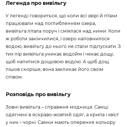
Легенда про вивільгу
У легенді говориться, що коли всі звірі й птахи
працювали над поглибленням озера,
вивільга літала поруч і сміялася над ними. Коли
ж роботи закінчилися, і озеро наповнилося
водою, вивільгу до нього не стали підпускати. З
тих пір вивільга уникає водойм і чекає дощу,
щоб напитися дощовою водою. А щоб дощ
пішов скоріше, вона закликає його своїм
співом.
Розповідь про вивільгу
Зовні вивільга – справжня модниця. Самці
одягнені в яскраво-жовтий одяг, а крила і хвіст
у них – чорні. Самки мають оперення кольору