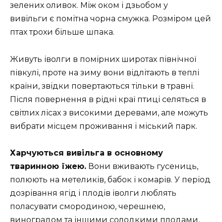
зелених оливок. Між оком і дзьобом у
вивільги є помітна чорна смужка. Розміром цей
птах трохи більше шпака.
Живуть іволги в помірних широтах північної
півкулі, проте на зиму вони відлітають в теплі
країни, звідки повертаються тільки в травні.
Після повернення в рідні краї птиці селяться в
світлих лісах з високими деревами, але можуть
вибрати місцем проживання і міський парк.
Харчуються вивільга в основному
тваринною їжею.
Вони вживають гусениць,
полюють на метеликів, бабок і комарів. У період
дозрівання ягід і плодів іволги люблять
поласувати смородиною, черешнею,
виноградом та іншими солодкими плодами,