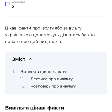
КОМЕНТАРІ
0
Цікаві факти про іволгу або вивільгу
українською допоможуть дізнатися багато
нового про цей вид птахів.
Зміст
Вивільга цікаві факти
Легенда про вивільгу
Розповідь про вивільгу
Вивільга цікаві факти