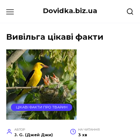
Перейти
Dovidka.biz.ua
до
вмісту
Вивільга цікаві факти
ЦІКАВІ ФАКТИ ПРО ТВАРИН
АВТОР
НА ЧИТАННЯ
J. G. (Джей Джи)
3 хв