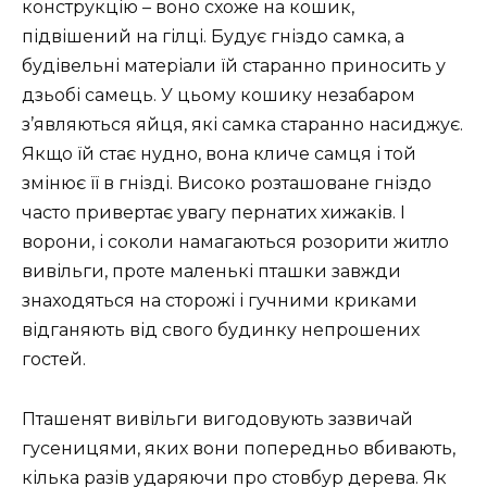
конструкцію – воно схоже на кошик,
підвішений на гілці. Будує гніздо самка, а
будівельні матеріали їй старанно приносить у
дзьобі самець. У цьому кошику незабаром
з’являються яйця, які самка старанно насиджує.
Якщо їй стає нудно, вона кличе самця і той
змінює її в гнізді. Високо розташоване гніздо
часто привертає увагу пернатих хижаків. І
ворони, і соколи намагаються розорити житло
вивільги, проте маленькі пташки завжди
знаходяться на сторожі і гучними криками
відганяють від свого будинку непрошених
гостей.
Пташенят вивільги вигодовують зазвичай
гусеницями, яких вони попередньо вбивають,
кілька разів ударяючи про стовбур дерева. Як