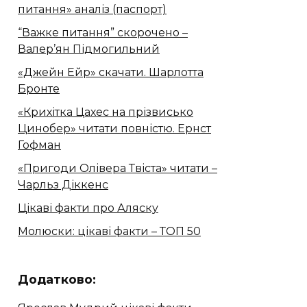
питання» аналіз (паспорт)
“Важке питання” скорочено –
Валер’ян Підмогильний
«Джейн Ейр» скачати. Шарлотта
Бронте
«Крихітка Цахес на прізвисько
Цинобер» читати повністю. Ернст
Гофман
«Пригоди Олівера Твіста» читати –
Чарльз Діккенс
Цікаві факти про Аляску
Молюски: цікаві факти – ТОП 50
Додатково: