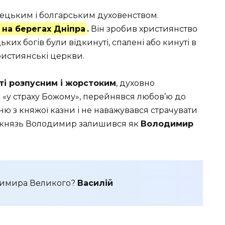
ецьким і болгарським духовенством.
 на берегах Дніпра
.
Він зробив християнство
их богів були відкинуті, спалені або кинуті в
християнські церкви.
і рoзпycним і жорстоким
, духовно
 «у страху Божому», перейнявся любов’ю до
ю з княжої казни і не наважувався страчувати
ті князь Володимир залишився як
Володимир
одимира Великого?
Василій