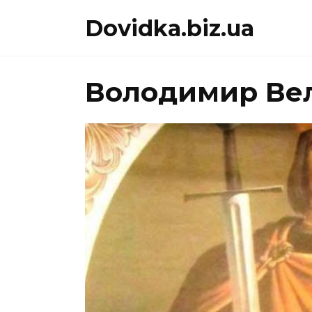
Перейти
Dovidka.biz.ua
до
вмісту
Володимир Вел