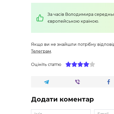
За часів Володимира середньо
європейською країною.
Якщо ви не знайшли потрібну відпові
Телеграм
.
Оцініть статтю
Додати коментар
Ім'я
Email