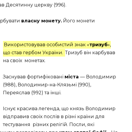
в Десятинну церкву (996).
арбувати
власну монету.
Його монети
Використовував особистий знак «
тризуб
»,
що став гербом України.
Тризуб він карбував
на своїх монетах.
Заснував фортифіковані
міста
— Володимир
(988), Володимир-на-Клязьмі (990),
Переяслав (992) та інші.
Існує красива легенда, що князь Володимир
відправив своїх послів в різні країни для
тестування різних релігій. Посли, які