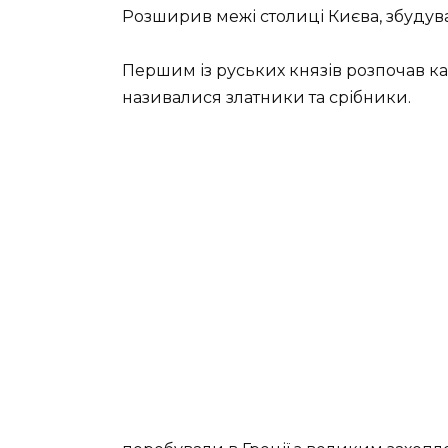
Розширив межі столиці Києва, збудува
Першим із руських князів розпочав к
називалися златники та срібники.