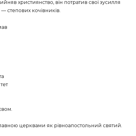
йняв християнство, він потратив свої зусилля
— степових кочівників.
мав
та
итет
євом.
лавною церквами як рівноапостольний святий.