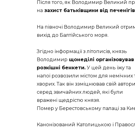
Після того, як Володимир Великий при
на
захист батьківщини від печенігів
На півночі Володимир Великий отри
вихід до Балтійського моря.
Згідно інформації з літописів, князь
Володимир
щонеділі організовував
розкішні бенкети.
У цей день їжу та
напої розвозили містом для немічних 
хворих. Так він ззміцнював свій автор
серед звичайних людей, які були
вражені щедрістю князя.
Помер у Берестовському палаці за Ки
Канонізований Католицькою і Правос