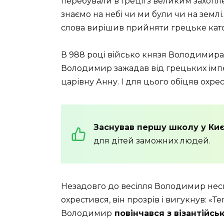
перебували в Греції з великим захоп
знаємо на небі чи ми були чи на земл
слова вирішив прийняти грецьке кат
В 988 році військо князя Володимира 
Володимир зажадав від грецьких імпе
царівну Анну. І для цього обіцяв охре
Заснував першу школу у Киє
для дітей заможних людей.
Незадовго до весілля Володимир не
охрестився, він прозрів і вигукнув: «
Володимир
повінчався з візантійс