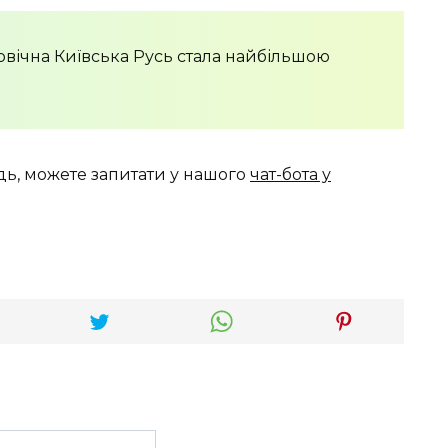
вічна Київська Русь стала найбільшою
дь, можете запитати у нашого
чат-бота у