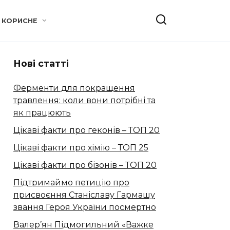
КОРИСНЕ
Нові статті
Ферменти для покращення
травлення: коли вони потрібні та
як працюють
Цікаві факти про геконів – ТОП 20
Цікаві факти про хімію – ТОП 25
Цікаві факти про бізонів – ТОП 20
Підтримаймо петицію про
присвоєння Станіславу Гармашу
звання Героя України посмертно
Валер’ян Підмогильний «Важке