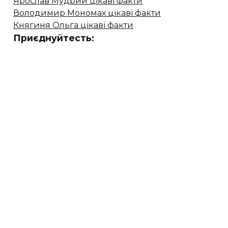
Ярослав Мудрий цікаві факти
Володимир Мономах цікаві факти
Княгиня Ольга цікаві факти
Приєднуйтесть: