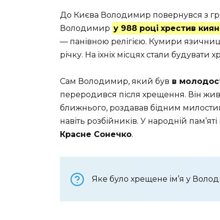
До Києва Володимир повернувся з гр
Володимир
у 988 році
хрестив киян
— панівною релігією. Кумири язичницьк
річку. На їхніх місцях стали будувати 
Сам Володимир, який був
в молодост
переродився після хрещення. Він жив
ближнього, роздавав бідним милостин
навіть розбійників. У народній пам’я
Красне Сонечко
.
Яке було хрещене ім’я у Вол