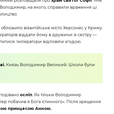
ленням розповідали про
храм святої Софії
. «Не
і.Володимир, на якого, справили враження ці
олицтво.
обложило візантійське місто Херсонес у Криму.
раторів віддати йому в дружини їх сестру —
ститися. Імператори відповіли згодою.
ві.
Князь Володимир Великий. Школи були
сподівано
осліп
. Як тільки Володимир
Тепер побачив я Бога істинного». Після хрещення
ькою принцесою Анною.