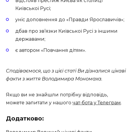
відстояв престиж Києва як столиці
Київської Русі;
уніс доповнення до «Правди Ярославичів»;
дбав про зв’язки Київської Русі з іншими
державами;
є автором «Повчання дітям».
Сподіваємося, що з цієї статі Ви дізналися цікаві
факти з життя Володимира Мономаха.
Якщо ви не знайшли потрібну відповідь,
можете запитати у нашого
чат-бота у Телеграм
.
Додатково: