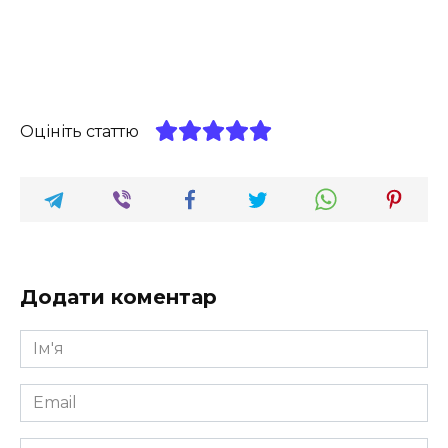
Оцініть статтю
Додати коментар
Ім'я
*
Email
*