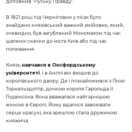
доповнив “Руську Правду”.
В 1821 році під Черніговом у лісах було
знайдено князівський важкий змійовик, який,
очевидно, був загублений Мономахом під час
шаленої скачки до міста Київ або під час
полювання.
Князь
навчався в Оксфордському
університеті
. І в Англії він входив до
королівського двору. Де і познайомився з Ґітою
Торкельздоттір, дочкою короля Гарольда ІІ
Ґодвінсона. Вона вважалася найгарнішою
жінкою в Європі. Йому вдалося завоювати
серце красуні, яка зрештою стала дружиною
княжича.