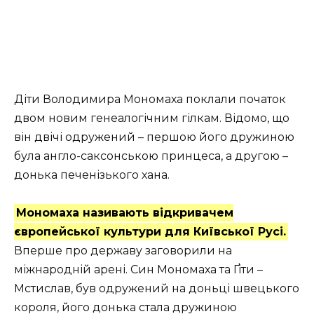
Діти Володимира Мономаха поклали початок
двом новим генеалогічним гілкам. Відомо, що
він двічі одружений – першою його дружиною
була англо-саксонською принцеса, а другою –
донька печенізького хана.
Мономаха називають відкривачем
європейської культури для Київської Русі.
Вперше про державу заговорили на
міжнародній арені. Син Мономаха та Ґіти –
Мстислав, був одружений на доньці швецького
короля, його донька стала дружиною