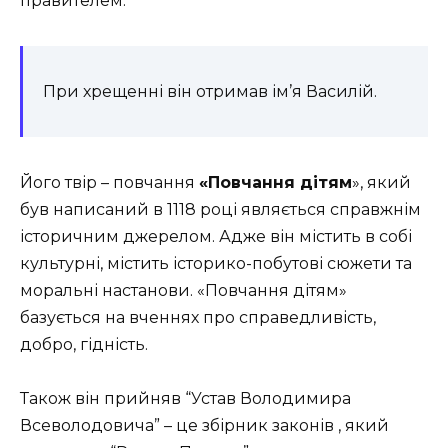
правителем.
При хрещенні він отримав ім’я Василій.
Його твір – повчання
«Повчання дітям
», який
був написаний в 1118 році являється справжнім
історичним джерелом. Адже він містить в собі
культурні, містить історико-побутові сюжети та
моральні настанови. «Повчання дітям»
базується на вченнях про справедливість,
добро, гідність.
Також він прийняв “Устав Володимира
Всеволодовича” – це збірник законів , який