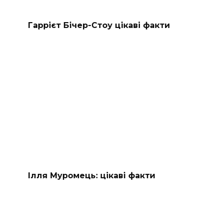
Гаррієт Бічер-Стоу цікаві факти
Ілля Муромець: цікаві факти