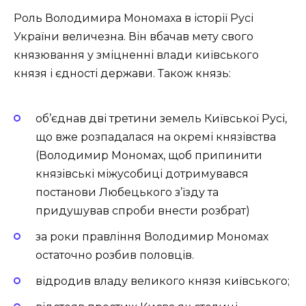
Роль Володимира Мономаха в історії Русі
України величезна. Він вбачав мету свого
князювання у зміцненні влади київського
князя і єдності держави. Також князь:
об’єднав дві третини земель Київської Русі,
що вже розпа­далася на окремі князівства
(Володимир Мономах, щоб припинити
князівські міжусобиці дотримувався
постанови Любецького з’їзду та
придушував спроби внести розбрат)
за роки правління Володимир Мономах
остаточно розбив половців.
відродив владу великого князя київського;