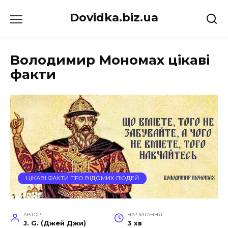
Перейти
Dovidka.biz.ua
до
вмісту
Володимир Мономах цікаві
факти
ЦІКАВІ ФАКТИ ПРО ВІДОМИХ ЛЮДЕЙ
АВТОР
НА ЧИТАННЯ
J. G. (Джей Джи)
3 хв