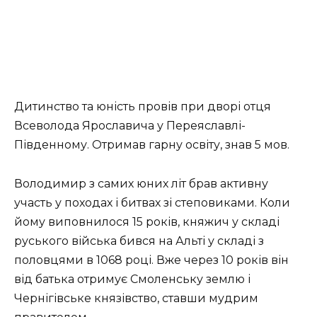
Дитинство та юність провів при дворі отця
Всеволода Ярославича у Переяславлі-
Південному. Отримав гарну освіту, знав 5 мов.
Володимир з самих юних літ брав активну
участь у походах і битвах зі степовиками. Коли
йому виповнилося 15 років, княжич у складі
руського війська бився на Альті у складі з
половцями в 1068 році. Вже через 10 років він
від батька отримує Смоленську землю і
Чернігівське князівство, ставши мудрим