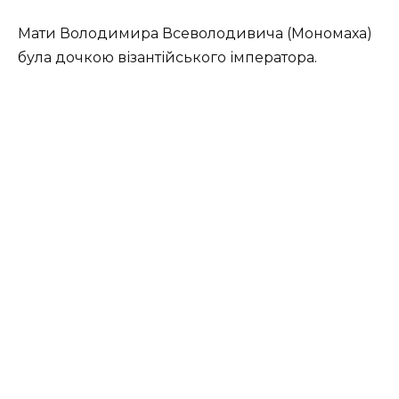
Мати Володимира Всеволодивича (Мономаха)
була дочкою візантійського імператора.