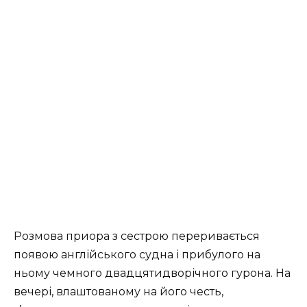
Розмова приора з сестрою переривається
появою англійського судна і прибулого на
ньому чемного двадцятидворічного гурона. На
вечері, влаштованому на його честь,