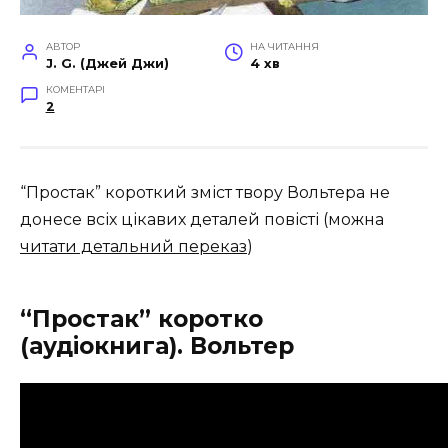
АВТОР
НА ЧИТАННЯ
J. G. (Джей Джи)
4 хв
КОМЕНТАРІ
2
“Простак” короткий зміст твору Вольтера не
донесе всіх цікавих деталей повісті (можна
читати детальний переказ
)
“Простак” коротко
(аудіокнига). Вольтер