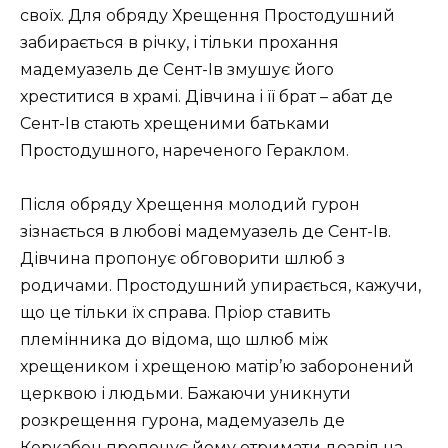
своїх. Для обряду Хрещення Простодушний
забирається в річку, і тільки прохання
мадемуазель де Сент-Ів змушує його
хреститися в храмі. Дівчина і її брат – абат де
Сент-Ів стають хрещеними батьками
Простодушного, нареченого Гераклом.
Після обряду Хрещення молодий гурон
зізнається в любові мадемуазель де Сент-Ів.
Дівчина пропонує обговорити шлюб з
родичами. Простодушний упирається, кажучи,
що це тільки їх справа. Пріор ставить
племінника до відома, що шлюб між
хрещеником і хрещеною матір’ю заборонений
церквою і людьми. Бажаючи уникнути
розкрещення гурона, мадемуазель де
Керкабон пропонує йому отримати дозвіл на