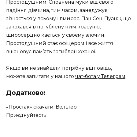
Простодушним. Сповнена муки від свого
падіння дівчина, тим часом, занедужує,
зізнається у всьому і вмирає. Пан Сен-Пуанж, що
закохався в погублену ним красуню,
щиросердно кається у своєму злочині.
Простодушний стає офіцером і все життя
вшановує пам’ять загиблої коханої.
Якщо ви не знайшли потрібну відповідь,
можете запитати у нашого
чат-бота у Телеграм
.
Додатково:
«Простак» скачати. Вольтер
Приєднуйтесть: