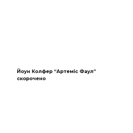
Йоун Колфер “Артеміс Фаул”
скорочено