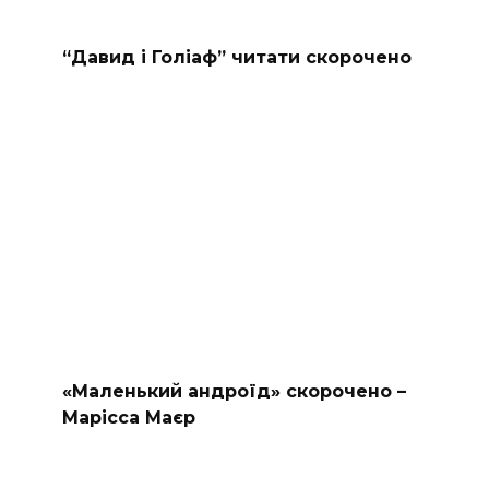
“Давид і Голіаф” читати скорочено
«Маленький андроїд» скорочено –
Марісса Маєр