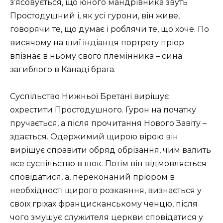
з’ясовується, що юного мандрівника звуть
Простодушний і, як усі гурони, він живе,
говорячи те, що думає і роблячи те, що хоче. По
висячому на шиї індіанця портрету пріор
впізнає в ньому свого племінника – сина
загиблого в Канаді брата.
Суспільство Нижньої Бретані вирішує
охрестити Простодушного. Гурон на початку
пручається, а після прочитання Нового Завіту –
здається. Одержимий щирою вірою він
вирішує справити обряд обрізання, чим валить
все суспільство в шок. Потім він відмовляється
сповідатися, а, переконаний пріором в
необхідності щирого розкаяння, визнається у
своїх гріхах францисканському ченцю, після
чого змушує служителя церкви сповідатися у