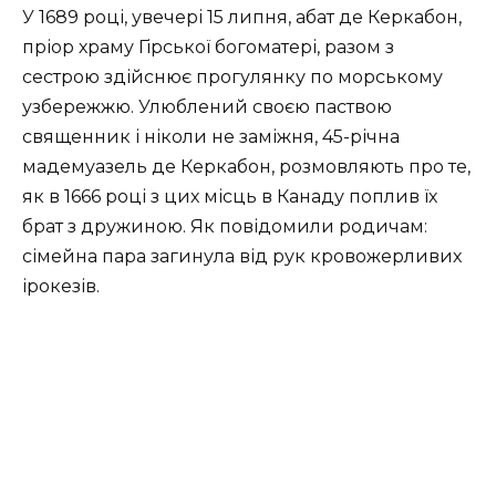
У 1689 році, увечері 15 липня, абат де Керкабон,
пріор храму Гірської богоматері, разом з
сестрою здійснює прогулянку по морському
узбережжю. Улюблений своєю паствою
священник і ніколи не заміжня, 45-річна
мадемуазель де Керкабон, розмовляють про те,
як в 1666 році з цих місць в Канаду поплив їх
брат з дружиною. Як повідомили родичам:
сімейна пара загинула від рук кровожерливих
ірокезів.