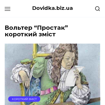
Перейти
Dovidka.biz.ua
до
вмісту
Вольтер “Простак”
короткий зміст
КОРОТКИЙ ЗМІСТ