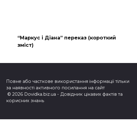
“Маркус і Діана” переказ (короткий
зміст)
Повне або часткове використання інформації тільки
за наявності активного посилання на сайт
© 2026 Dovidka.biz.ua - Довідник цікавих фактів та
корисних знань