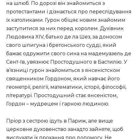
на шлюб. По дорозі він знайомиться з
протестантами і дізнається про переслідування
їх католиками. Гурон обіцяє новим знайомим
заступитися за них перед королем. Духівник
Людовика XIV, батько де ла Шез, за доносом
свого шпигуна і бретонського судді, який
бажає одружити свого сина на мадемуазель де
Сент-Ів, увязнює Простодушного в Бастилію. У
в’язниці гурон знайомиться з янсеністском
священником Гордоном, який навчає його
геометрії, релігії, математики, історії, філософії,
літературі. Простодушний стає янсеністом,
Гордон – мудрецем і гарною людиною.
Пріор з сестрою їдуть в Париж, але вище
церковне духовенство занадто зайняте, щоб
вислухати їх прохання про допомогу. Не