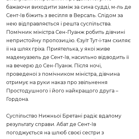
бажаючи виходити заміж за сина судді, м-ль де
Сент-Ів біжить з весілля в Версаль. Слідом за
нею відправляється і решта суспільства.
Помічник міністра Сен-Пуанж робить дівчині
непристойну пропозицію. Єзуїт Тут-і-там схиляє
її на шлях гріха. Приятелька, у якої живе
мадемуазель де Сент-Ів, насильно відводить її
на вечерю до Сен-Пуанж. Після ночі,
проведеної з помічником міністра, дівчина
отримує на руки наказ про звільнення
Простодушного і його найкращого друга –
Гордона.
Суспільство Нижньої Бретані радіє вдалому
результату справи. Абат де Сент-Ів
погоджується на шлюб своєї сестри з