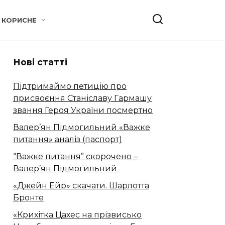
КОРИСНЕ
Нові статті
Підтримаймо петицію про
присвоєння Станіславу Гармашу
звання Героя України посмертно
Валер’ян Підмогильний «Важке
питання» аналіз (паспорт)
“Важке питання” скорочено –
Валер’ян Підмогильний
«Джейн Ейр» скачати. Шарлотта
Бронте
«Крихітка Цахес на прізвисько