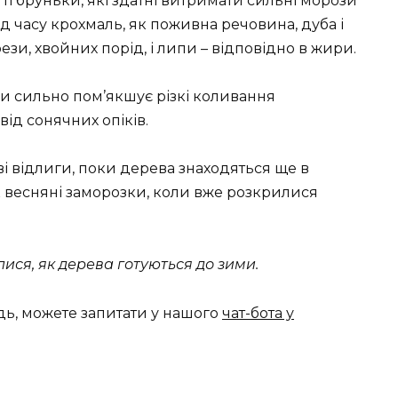
ті бруньки, які здатні витримати сильні морози
ріод часу крохмаль, як поживна речовина, дуба і
ези, хвойних порід, і липи – відповідно в жири.
ори сильно пом’якшує різкі коливання
від сонячних опіків.
і відлиги, поки дерева знаходяться ще в
як весняні заморозки, коли вже розкрилися
алися, як дерева готуються до зими.
дь, можете запитати у нашого
чат-бота у