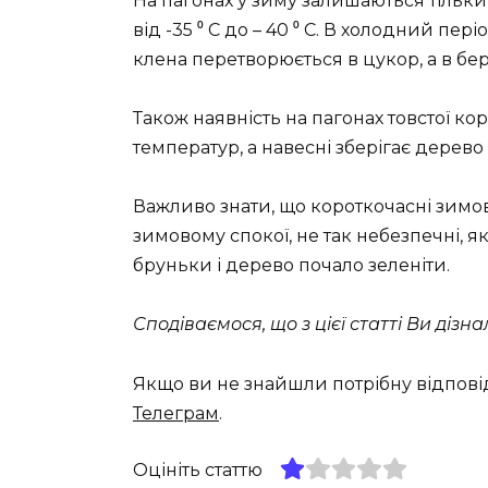
На пагонах у зиму залишаються тільки 
від -35 ⁰ С до – 40 ⁰ С. В холодний пе
клена перетворюється в цукор, а в бер
Також наявність на пагонах товстої к
температур, а навесні зберігає дерево 
Важливо знати, що короткочасні зимов
зимовому спокої, не так небезпечні, 
бруньки і дерево почало зеленіти.
Сподіваємося, що з цієї статті Ви дізн
Якщо ви не знайшли потрібну відпові
Телеграм
.
Оцініть статтю