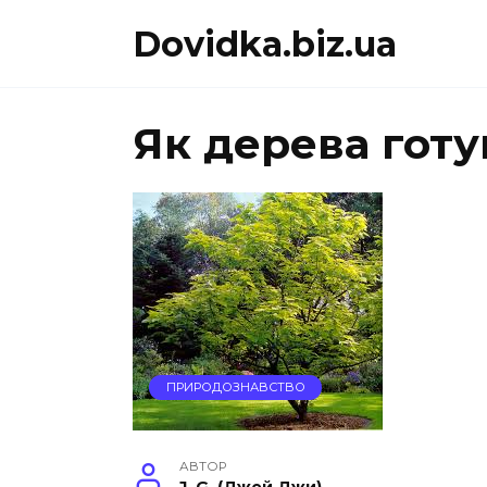
Перейти
Dovidka.biz.ua
до
вмісту
Як дерева гот
ПРИРОДОЗНАВСТВО
АВТОР