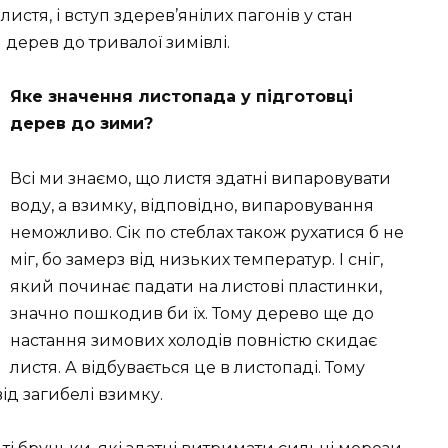
стя, і вступ здерев’янілих пагонів у стан
 дерев до тривалої зимівлі.
Яке значення листопада у підготовці
дерев до зими?
Всі ми знаємо, що листя здатні випаровувати
воду, а взимку, відповідно, випаровування
неможливо. Сік по стеблах також рухатися б не
міг, бо замерз від низьких температур. І сніг,
який починає падати на листові пластинки,
значно пошкодив би їх. Тому дерево ще до
настання зимових холодів повністю скидає
листя. А відбувається це в листопаді. Тому
ід загибелі взимку.