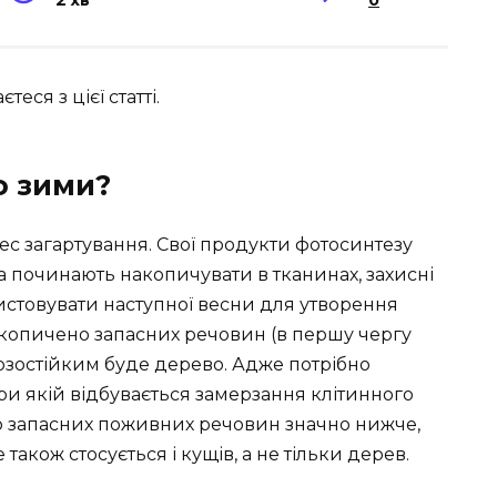
2 хв
0
еся з цієї статті.
о зими?
цес загартування. Свої продукти фотосинтезу
 а починають накопичувати в тканинах, захисні
ристовувати наступної весни для утворення
накопичено запасних речовин (в першу чергу
зостійким буде дерево. Адже потрібно
при якій відбувається замерзання клітинного
тю запасних поживних речовин значно нижче,
 також стосується і кущів, а не тільки дерев.