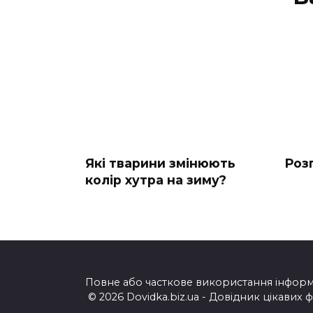
Які тварини змінюють
Роз
колір хутра на зиму?
Повне або часткове використання інформац
© 2026 Dovidka.biz.ua - Довідник цікавих 