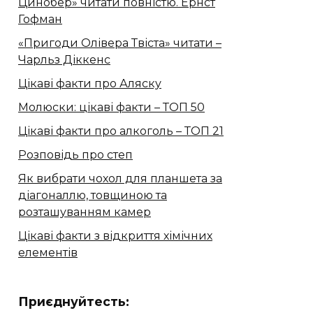
Цинобер» читати повністю. Ернст
Гофман
«Пригоди Олівера Твіста» читати –
Чарльз Діккенс
Цікаві факти про Аляску
Молюски: цікаві факти – ТОП 50
Цікаві факти про алкоголь – ТОП 21
Розповідь про степ
Як вибрати чохол для планшета за
діагоналлю, товщиною та
розташуванням камер
Цікаві факти з відкриття хімічних
елементів
Приєднуйтесть: