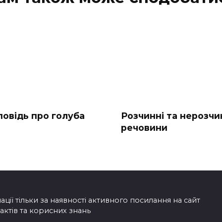
повідь про голуба
Розчинні та нерозчи
речовини
ії тільки за наявності активного посилання на сайт
фактів та корисних знань