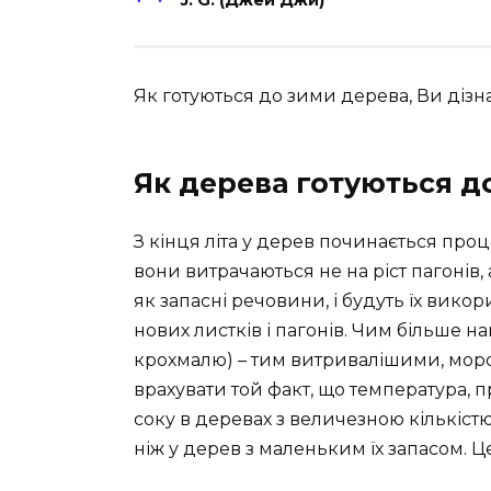
J. G. (Джей Джи)
Як готуються до зими дерева, Ви дізнаєт
Як дерева готуються д
З кінця літа у дерев починається про
вони витрачаються не на ріст пагонів,
як запасні речовини, і будуть їх вико
нових листків і пагонів. Чим більше 
крохмалю) – тим витривалішими, моро
врахувати той факт, що температура, 
соку в деревах з величезною кількіс
ніж у дерев з маленьким їх запасом. Це