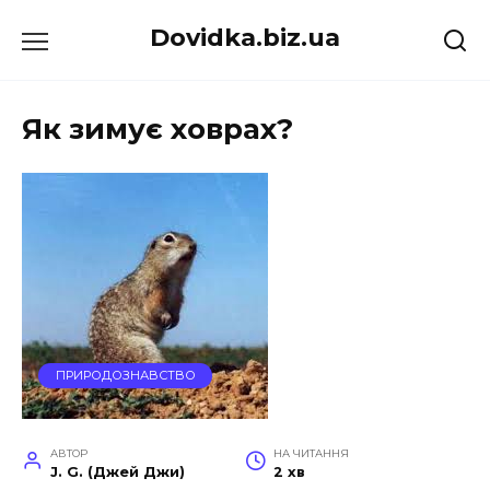
Перейти
Dovidka.biz.ua
до
вмісту
Як зимує ховрах?
ПРИРОДОЗНАВСТВО
АВТОР
НА ЧИТАННЯ
J. G. (Джей Джи)
2 хв