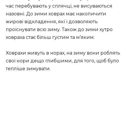
час перебувають у сплячці, не висуваються
назовні. До зими ховрах має накопичити
жирові відкладення, які і дозволяють
проіснувати всю зиму. Також до зими хутро
ховраха стає більш густим та м’яким.
Ховрахи живуть в норах, на зиму вони роблять
свої нори дещо глибшими, для того, щоб було
тепліше зимувати.