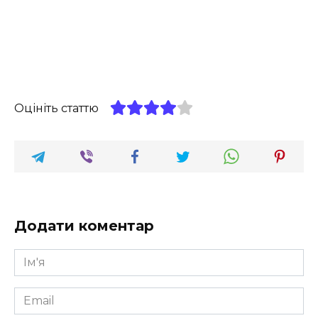
Оцініть статтю
Додати коментар
Ім'я
*
Email
*