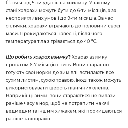
б’ється від 5-ти ударів на хвилину. У такому
стані ховрахи можуть бути до 6-ти місяців, а за
несприятливих умов і до 9-ти місяців. За час
сплячки, ховрахи втрачають до половини своєї
маси. Прокидаються навесні, після чого
температура тіла зігрівається до 40 °C.
Що робить ховрах взимку
?
Ховрах взимку
протягом 6-7 місяців спить. Вони старанно
готують свої норки до зимівлі, встилають все
сухим листям, сухою травою, іноді також можуть
використовувати шерсть північних оленів.
Наприкінці зими, вони стараються не вилази
раніше часу з нор, щоб не потрапити на очі
ведмедям та іншим хижакам, які прокидаються
раніше за ховрахів.