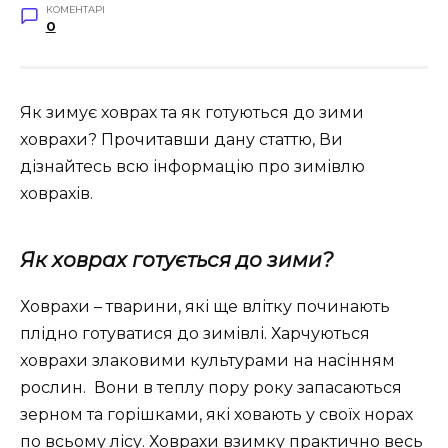
КОМЕНТАРІ
0
Як зимує ховрах та як готуються до зими
ховрахи? Прочитавши дану статтю, Ви
дізнайтесь всю інформацію про зимівлю
ховрахів.
Як ховрах готується до зими?
Ховрахи – тварини, які ще влітку починають
плідно готуватися до зимівлі. Харчуються
ховрахи злаковими культурами на насінням
рослин. Вони в теплу пору року запасаються
зерном та горішками, які ховають у своїх норах
по всьому лісу. Ховрахи взимку практично весь