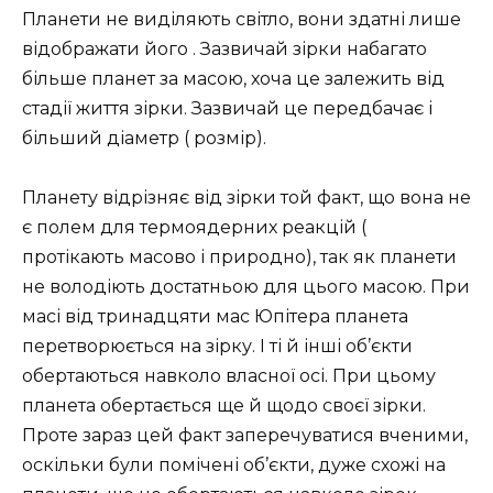
Планети не виділяють світло, вони здатні лише
відображати його . Зазвичай зірки набагато
більше планет за масою, хоча це залежить від
стадії життя зірки. Зазвичай це передбачає і
більший діаметр ( розмір).
Планету відрізняє від зірки той факт, що вона не
є полем для термоядерних реакцій (
протікають масово і природно), так як планети
не володіють достатньою для цього масою. При
масі від тринадцяти мас Юпітера планета
перетворюється на зірку. І ті й інші об’єкти
обертаються навколо власної осі. При цьому
планета обертається ще й щодо своєї зірки.
Проте зараз цей факт заперечуватися вченими,
оскільки були помічені об’єкти, дуже схожі на