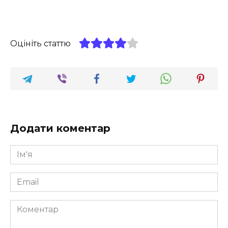
Оцініть статтю
Додати коментар
Ім'я
*
Email
*
Коментар