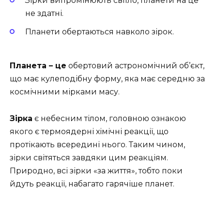
Зірки випромінюють світло, планети на це
не здатні.
Планети обертаються навколо зірок.
Планета – це
обертовий астрономічний об’єкт,
що має кулеподібну форму, яка має середню за
космічними мірками масу.
Зірка
є небесним тілом, головною ознакою
якого є термоядерні хімічні реакції, що
протікають всередині нього. Таким чином,
зірки світяться завдяки цим реакціям.
Природно, всі зірки «за життя», тобто поки
йдуть реакції, набагато гарячіше планет.