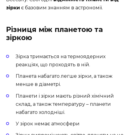
зірки
є базовим знанням в астрономії.
Різниця між планетою та
зіркою
Зірка тримається на термоядерних
реакціях, що проходять в ній.
Планета набагато легше зірки, а також
менше в діаметрі.
Планети і зірки мають різний хімічний
склад, а також температуру – планети
набагато холодніші.
У зірок немає атмосфери