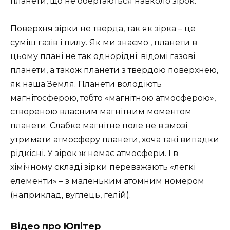
планети, що не обертаються навколо зірок.
Поверхня зірки не тверда, так як зірка – це
суміш газів і пилу. Як ми знаємо , планети в
цьому плані не так однорідні: відомі газові
планети, а також планети з твердою поверхнею,
як наша Земля. Планети володіють
магнітосферою, тобто «магнітною атмосферою»,
створеною власним магнітним моментом
планети. Слабке магнітне поле не в змозі
утримати атмосферу планети, хоча такі випадки
рідкісні. У зірок ж немає атмосфери. І в
хімічному складі зірки переважають «легкі
елементи» – з маленьким атомним номером
(наприклад, вуглець, гелій).
Відео про Юпітер