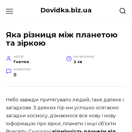
Перейти
Dovidka.biz.ua
до
вмісту
Яка різниця між планетою
та зіркою
АВТОР
НА ЧИТАННЯ
Гнатюк
2 хв
КОМЕНТАРІ
0
Небо завжди притягувало людей, таке далеке і
загадкове. З деяких пір ми успішно осягаємо
загадки космосу, дізнаємося все нову і нову
інформацію про зірки, планети і інші об’єкти
Всесвіту. Сьогодні
відмінність планети від