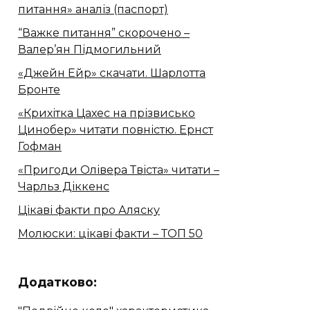
питання» аналіз (паспорт)
“Важке питання” скорочено –
Валер’ян Підмогильний
«Джейн Ейр» скачати. Шарлотта
Бронте
«Крихітка Цахес на прізвисько
Цинобер» читати повністю. Ернст
Гофман
«Пригоди Олівера Твіста» читати –
Чарльз Діккенс
Цікаві факти про Аляску
Молюски: цікаві факти – ТОП 50
Додатково: