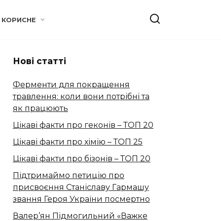
КОРИСНЕ
Нові статті
Ферменти для покращення
травлення: коли вони потрібні та
як працюють
Цікаві факти про геконів – ТОП 20
Цікаві факти про хімію – ТОП 25
Цікаві факти про бізонів – ТОП 20
Підтримаймо петицію про
присвоєння Станіславу Гармашу
звання Героя України посмертно
Валер’ян Підмогильний «Важке