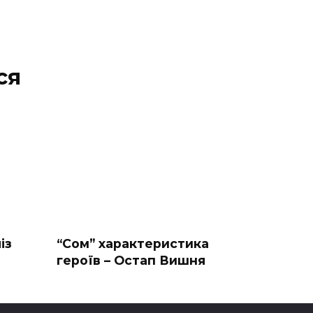
ся
із
“Сом” характеристика
героїв – Остап Вишня