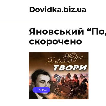
Перейти
Dovidka.biz.ua
до
вмісту
Яновський “По
скорочено
11 КЛАС