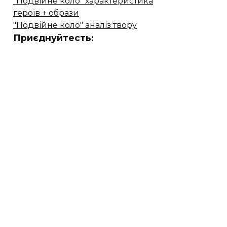
"Подвійне коло" характеристика
героїв + образи
"Подвійне коло" аналіз твору
Приєднуйтесть: