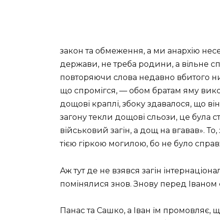
закон та обмеження, а ми анархію несе
держави, не треба родини, а вільне с
повторяючи слова недавно вбитого ним
що спромігся, — обом братам яму вик
дощові краплі, збоку здавалося, що він
загону текли дощові сльози, це була с
військовий загін, а дощ на вгавав». То
тією гіркою могилою, бо не було справ
Аж тут де не взявся загін інтернаціона
помінялися знов. Знову перед Іваном 
Панас та Сашко, а Іван їм промовляє, щ