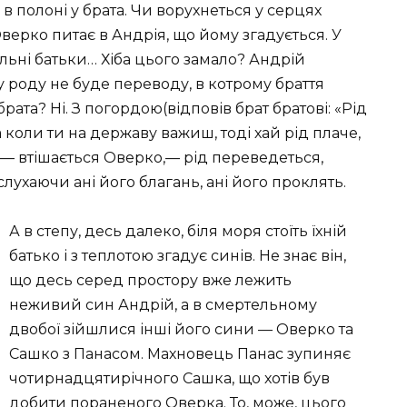
 полоні у брата. Чи ворухнеться у серцях
Оверко питає в Андрія, що йому згадується. У
пільні батьки… Хіба цього замало? Андрій
у роду не буде переводу, в котрому браття
рата? Ні. З погордою(відповів брат братові: «Рід
 коли ти на державу важиш, тоді хай рід плаче,
го,— втішається Оверко,— рід переведеться,
слухаючи ані його благань, ані його проклять.
А в степу, десь далеко, біля моря стоїть їхній
батько і з теплотою згадує синів. Не знає він,
що десь серед простору вже лежить
неживий син Андрій, а в смертельному
двобої зійшлися інші його сини — Оверко та
Сашко з Панасом. Махновець Панас зупиняє
чотирнадцятирічного Сашка, що хотів був
добити пораненого Оверка. То, може, цього