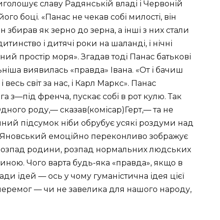
виголошує славу Радянській владі і Червоній
його боці. «Панас не чекав собі милості, він
ін збирав як зерно до зерна, а інші з них стали
итинство і дитячі роки на шаланді, і нічні
жний простір моря». Згадав тоді Панас батькові
льніша виявилась «правда» Івана. «От і бачиш
і весь світ за нас, і Карл Маркс». Панас
а з—під френча, пускає собі в рот кулю. Так
Одного роду,— сказав(комісар)Герт,— та не
чний підсумок ніби обрубує усякі роздуми над
Ю. Яновський емоційно переконливо зображує
 розпад родини, розпад нормальних людських
диною. Чого варта будь-яка «правда», якщо в
ади ідей — ось у чому гуманістична ідея цієї
 перемог — чи не завелика для нашого народу,