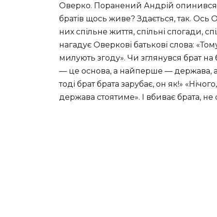
Оверко. Поранений Андрій опинився в
братів щось живе? Здається, так. Ось 
них спільне життя, спільні спогади, с
нагадує Оверкові батькові слова: «Том
милують згоду». Чи зглянувся брат на б
— це основа, а найперше — держава, а
тоді брат брата зарубає, он як!» «Нічо
держава стоятиме». І вбиває брата, не 