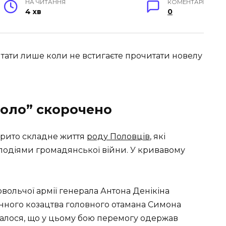
НА ЧИТАННЯ
КОМЕНТАРІ
4 хв
0
тати лише коли не встигаєте прочитати новелу
коло” скорочено
крито складне життя
роду Половців
, які
подіями громадянської війни. У кривавому
овольчої армії генерала Антона Денікіна
нного козацтва головного отамана Симона
сталося, що у цьому бою перемогу одержав