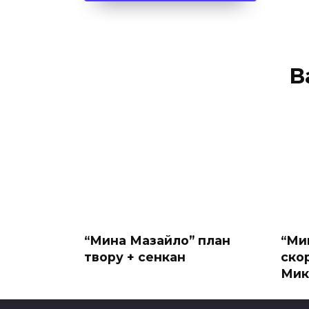
В
“Мина Мазайло” план
“Ми
твору + сенкан
ско
Мик