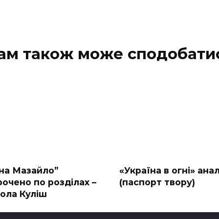
ам також може сподобати
на Мазайло”
«Україна в огні» анал
рочено по розділах –
(паспорт твору)
ола Куліш