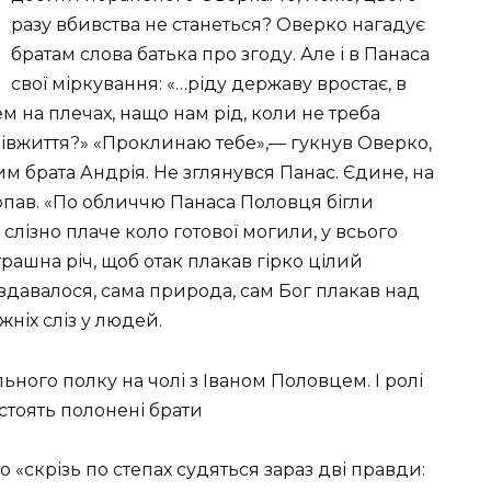
разу вбивства не станеться? Оверко нагадує
братам слова батька про згоду. Але і в Панаса
свої міркування: «…ріду державу вростає, в
м на плечах, нащо нам рід, коли не треба
півжиття?» «Проклинаю тебе»,— гукнув Оверко,
 брата Андрія. Не зглянувся Панас. Єдине, на
опав. «По обличчю Панаса Половця бігли
 слізно плаче коло готової могили, у всього
трашна річ, щоб отак плакав гірко цілий
, здавалося, сама природа, сам Бог плакав над
жніх сліз у людей.
льного полку на чолі з Іваном Половцем. І ролі
стоять полонені брати
о «скрізь по степах судяться зараз дві правди: