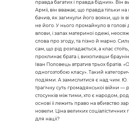
правда багатих і правда бідних». Він 
Армії, він вважає, що правда тільки на 
бачив, як загинули його вояки, що їх в
не його. У нього промайнуло в голові д
влови, і запах материної одежі, неося
слова про згоду, та пізно й марно. Си
сам, що рід розпадається, а клас стоїть, 
проклинає брата і, вихопивши браунінг
Іван Половець втратив трьох братів. «
одногозтобою класу». Такий категори
подіями. А замислитися є над чим. 
трагічну суть громадянської війни —
стосунків між тими, хто є народом, ро
основі її лежить право на вбивство зар
новели. Ціна великих соціалістичних
для нації?