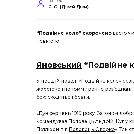
АВТОР
J. G. (Джей Джи)
“
Подвійне коло
” скорочено
варто чи
повністю.
Яновський
“Подвійне 
У першій новелі «
Подвійне коло
» роз
жорстоко і непримиренно роз’єднані 
бою сходяться брати.
«Був серпень 1919 року. Загоном добр
командував Половець Андрій. Купу кі
Петлюри вів
Половець Оверко
». Так 