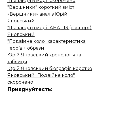
"Шаланда в морі" скорочено
"Вершники" короткий зміст
«Вершники» аналіз Юрій
Яновський
"Шаланда в морі" АНАЛІЗ (паспорт)
Яновський
"Подвійне коло" характеристика
героїв + образи
Юрій Яновський хронологічна
таблиця
Юрій Яновський біографія коротко
Яновський "Подвійне коло"
скорочено
Приєднуйтесть: