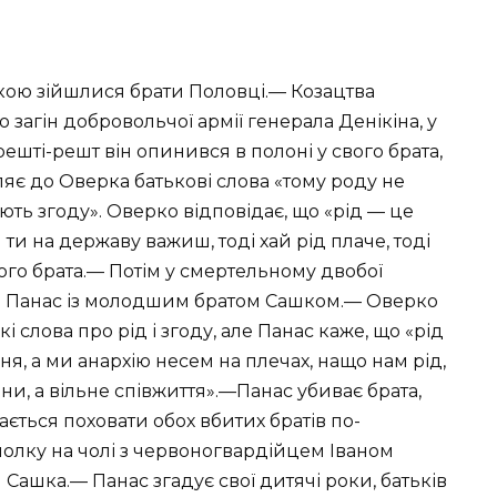
ївкою зійшлися брати Половці.— Козацтва
загін добровольчої армії генерала Денікіна, у
шті-решт він опинився в полоні у свого брата,
є до Оверка батькові слова «тому роду не
ють згоду». Оверко відповідає, що «рід — це
ти на державу важиш, тоді хай рід плаче, тоді
дного брата.— Потім у смертельному двобої
ь Панас із молодшим братом Сашком.— Оверко
і слова про рід і згоду, але Панас каже, що «рід
ня, а ми анархію несем на плечах, нащо нам рід,
ни, а вільне співжиття».—Панас убиває брата,
ається поховати обох вбитих братів по-
полку на чолі з червоногвардійцем Іваном
й Сашка.— Панас згадує свої дитячі роки, батьків