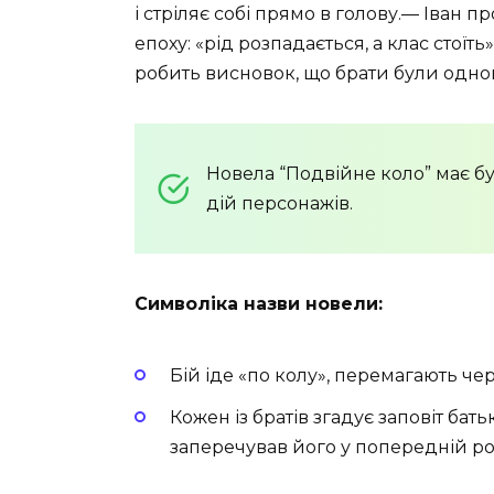
і стріляє собі прямо в голову.— Іван 
епоху: «рід розпадається, а клас стоїть»
робить висновок, що брати були одног
Новела “Подвійне коло” має б
дій персонажів.
Символіка назви новели:
Бій іде «по колу», перемагають чер
Кожен із братів згадує заповіт бат
заперечував його у попередній ро