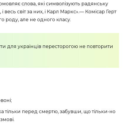
промовляє слова, які символізують радянську
, і весь світ за них, і Карл Маркс».— Комісар Герт
о роду, але не одного класу.
ути для українців пересторогою не повторити
воні;
ька тільки перед смертю, забувши, що тільки-но
змові.