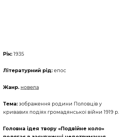
Рік:
1935
Літературний рід:
епос
Жанр.
новела
Тема:
зображення родини Половців у
кривавих подіях громадянської війни 1919 р.
Головна ідея твору «Подвійне коло»
полягає в засудженні недотримання