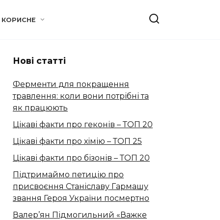
КОРИСНЕ
Нові статті
Ферменти для покращення
травлення: коли вони потрібні та
як працюють
Цікаві факти про геконів – ТОП 20
Цікаві факти про хімію – ТОП 25
Цікаві факти про бізонів – ТОП 20
Підтримаймо петицію про
присвоєння Станіславу Гармашу
звання Героя України посмертно
Валер’ян Підмогильний «Важке