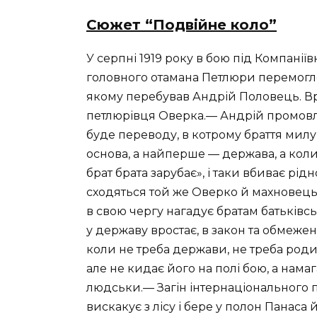
Сюжет “Подвійне коло”
У серпні 1919 року в бою під Компані
головного отамана Петлюри перемогло 
якому перебував Андрій Половець. Вре
петлюрівця Оверка.— Андрій промовля
буде переводу, в котрому браття милу
основа, а найперше — держава, а коли 
брат брата зарубає», і таки вбиває рі
сходяться той же Оверко й махновец
в свою чергу нагадує братам батьківськ
у державу вростає, в закон та обмежен
коли не треба держави, не треба роди
але не кидає його на полі бою, а намаг
людськи.— Загін інтернаціонального 
вискакує з лісу і бере у полон Панаса 