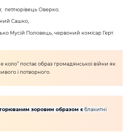
й; петлюрівець Оверко;
чний Сашко,
тько Мусій Половець, червоний комісар Герт.
е коло” постає образ громадянської війни як
вого і потворного.
вторюваним зоровим образом є
блакитні