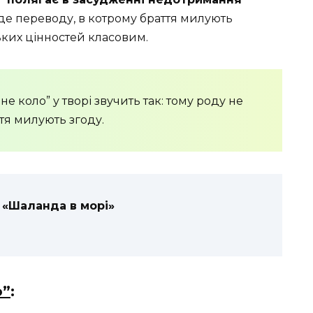
де переводу, в котрому браття милують
ких цінностей класовим.
 коло” у творі звучить так: тому роду не
тя милують згоду.
й «Шаланда в морі»
о”
: