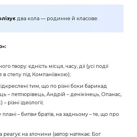
олізує
два кола — родинне й класове.
о»:
 твору: єдність місця, часу, дії (усі події
в степу під Компаніївкою);
дкреслені тим, що по різні боки барикад
ць – петлюрівець, Андрій – денікінець, Опанас,
– різні ідеології;
 плані – битви братів, на задньому – те, що про
а реагує на злочини (автор натякає: Бог