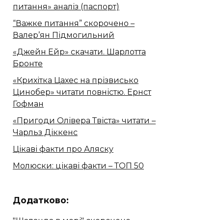
питання» аналіз (паспорт)
“Важке питання” скорочено –
Валер’ян Підмогильний
«Джейн Ейр» скачати. Шарлотта
Бронте
«Крихітка Цахес на прізвисько
Цинобер» читати повністю. Ернст
Гофман
«Пригоди Олівера Твіста» читати –
Чарльз Діккенс
Цікаві факти про Аляску
Молюски: цікаві факти – ТОП 50
Додатково: