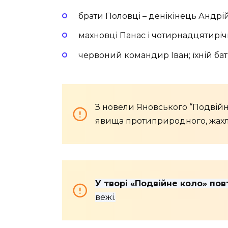
брати Половці – денікінець Андрі
махновці Панас і чотирнадцятирі
червоний командир Іван; їхній ба
З новели Яновського “Подвійн
явища протиприродного, жахли
У творі «Подвійне коло» по
вежі.