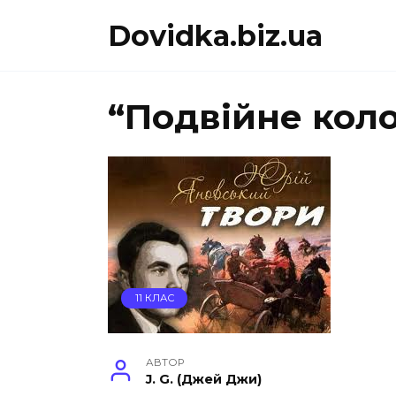
Перейти
Dovidka.biz.ua
до
вмісту
“Подвійне коло
11 КЛАС
АВТОР
J. G. (Джей Джи)