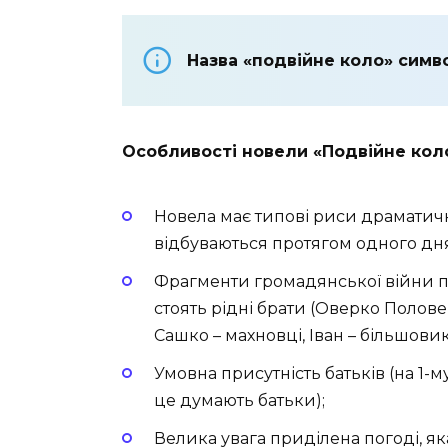
Назва «подвійне коло» симв
Особливості новели «Подвійне кол
Новела має типові риси драматичного
відбуваються протягом одного дня 
Фрагменти громадянської війни пі
стоять рідні брати (Оверко Полове
Сашко – махновці, Іван – більшовик) 
Умовна присутність батьків (на 1-му
це думають батьки);
Велика увага приділена погоді, як