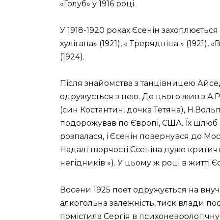
«Голуб» у 1916 році.
У 1918-1920 роках Єсенін захоплюється
хулігана» (1921), « Трерядніца » (1921),
(1924).
Після знайомства з танцівницею Айсед
одружується з нею. До цього жив з А.Р
(син Костянтин, дочка Тетяна), Н.Воль
подорожував по Європі, США. Їх шлюб 
розпалася, і Єсенін повернувся до Мо
Надалі творчості Єсеніна дуже критичн
негідників »). У цьому ж році в житті
Восени 1925 поет одружується на вну
алкогольна залежність, тиск влади п
помістила Сергія в психоневрологічну