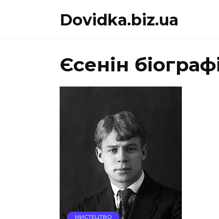
Перейти
Dovidka.biz.ua
до
вмісту
Єсенін біограф
МИСТЕЦТВО