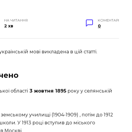
НА ЧИТАННЯ
КОМЕНТАРІ
2 хв
0
українській мові викладена в цій статті.
очено
кої області
3 жовтня 1895
року у селянській
земському училищі (1904-1909) , потім до 1912
школи. У 1913 році вступив до міського
в Москві.