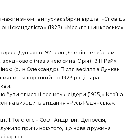
 імажинізмом , випускає збірки віршів : «Сповідь
 «Вірші скандаліста » (1923), «Москва шинкарська»
орою Дункан в 1921 році, Єсенін незабаром
.Ізрядновою (мав з нею сина Юрія) , З.Н.Райх
піною (син Олександр). Після весілля з Дункан
виявився короткий – в 1923 році пара
скви.
о були описані російські лідери (1925, « Країна
 Єсеніна виходить видання «Русь Радянська».
чці
Л. Толстого
– Софії Андріївні. Депресія,
ослужило причиною того, що нова дружина
 лікарню.