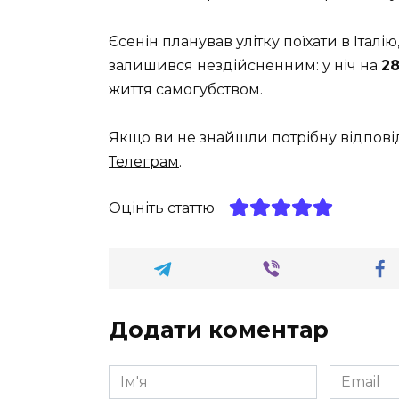
Єсенін планував улітку поїхати в Італію
залишився нездійсненним: у ніч на
28
життя самогубством.
Якщо ви не знайшли потрібну відпові
Телеграм
.
Оцініть статтю
Додати коментар
Ім'я
Email
*
*