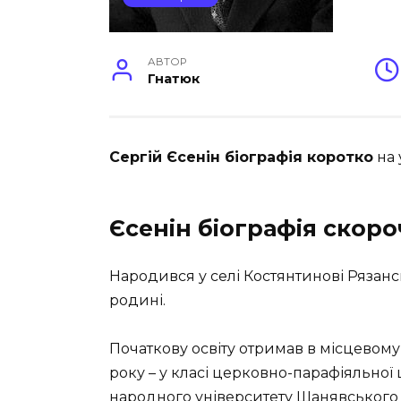
АВТОР
Гнатюк
Сергій Єсенін біографія коротко
на 
Єсенін біографія скор
Народився у селі Костянтинові Рязансь
родині.
Початкову освіту отримав в місцевому 
року – у класі церковно-парафіяльної 
народного університету Шанявського 