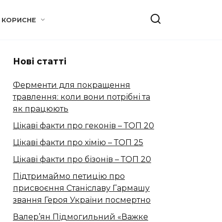
КОРИСНЕ
Нові статті
Ферменти для покращення
травлення: коли вони потрібні та
як працюють
Цікаві факти про геконів – ТОП 20
Цікаві факти про хімію – ТОП 25
Цікаві факти про бізонів – ТОП 20
Підтримаймо петицію про
присвоєння Станіславу Гармашу
звання Героя України посмертно
Валер’ян Підмогильний «Важке