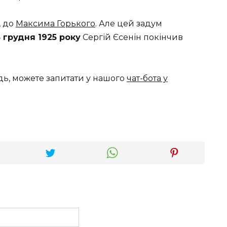
, до
Максима Горького
. Але цей задум
 грудня 1925 року
Сергій Єсенін покінчив
дь, можете запитати у нашого
чат-бота у