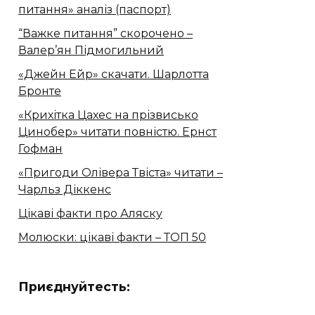
питання» аналіз (паспорт)
“Важке питання” скорочено –
Валер’ян Підмогильний
«Джейн Ейр» скачати. Шарлотта
Бронте
«Крихітка Цахес на прізвисько
Цинобер» читати повністю. Ернст
Гофман
«Пригоди Олівера Твіста» читати –
Чарльз Діккенс
Цікаві факти про Аляску
Молюски: цікаві факти – ТОП 50
Приєднуйтесть: