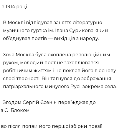
в 1914 році
В Москві відвідував заняття літературно-
музичного гуртка ім. Івана Сурикова, який
об’єднував поетів — вихідців з народу.
Хоча Москва була охоплена революційним
рухом, молодий поет не захоплювався
робітничим життям і не поклав його в основу
своєї творчості. Він тягнувся до зображання
патріархального минулого Русі, зокрема села.
Згодом Сергій Єсенін переїжджає до
з О. Блоком.
во після появи його першої збірки поезії