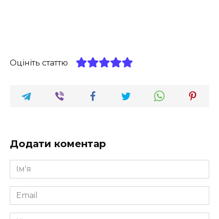
Оцініть статтю
Додати коментар
Ім'я
*
Email
*
Коментар