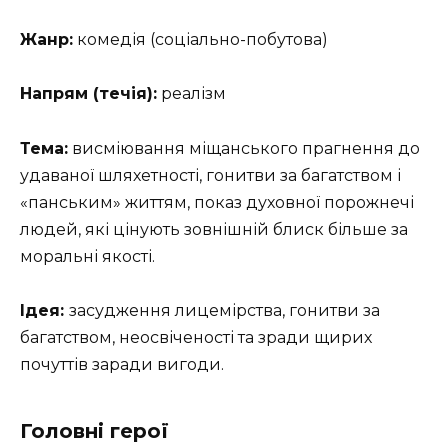
Жанр:
комедія (соціально-побутова)
Напрям (течія):
реалізм
Тема:
висміювання міщанського прагнення до
удаваної шляхетності, гонитви за багатством і
«панським» життям, показ духовної порожнечі
людей, які цінують зовнішній блиск більше за
моральні якості.
Ідея:
засудження лицемірства, гонитви за
багатством, неосвіченості та зради щирих
почуттів заради вигоди.
Головні герої