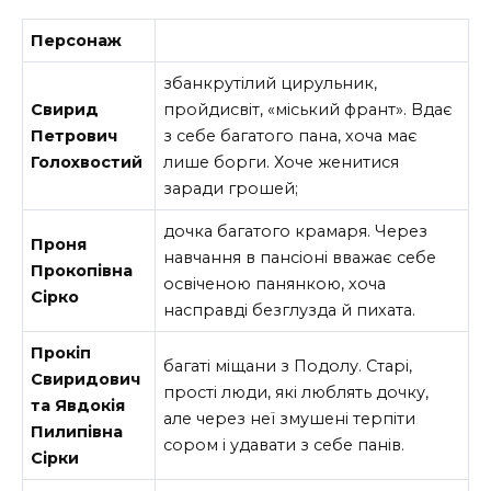
Персонаж
збанкрутілий цирульник,
Свирид
пройдисвіт, «міський франт». Вдає
Петрович
з себе багатого пана, хоча має
Голохвостий
лише борги. Хоче женитися
заради грошей;
дочка багатого крамаря. Через
Проня
навчання в пансіоні вважає себе
Прокопівна
освіченою панянкою, хоча
Сірко
насправді безглузда й пихата.
Прокіп
багаті міщани з Подолу. Старі,
Свиридович
прості люди, які люблять дочку,
та Явдокія
але через неї змушені терпіти
Пилипівна
сором і удавати з себе панів.
Сірки