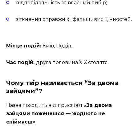
відповідальність за власний вибір;
зіткнення справжніх і фальшивих цінностей.
Місце подій:
Київ, Поділ.
Час подій:
друга половина ХІХ століття.
Чому твір називається “За двома
зайцями”?
Назва походить від прислів’я
«За двома
зайцями поженешся — жодного не
спіймаєш»
.