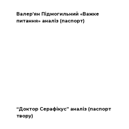
Валер’ян Підмогильний «Важке
питання» аналіз (паспорт)
“Доктор Серафікус” аналіз (паспорт
твору)