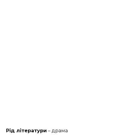
Рід літератури
– драма