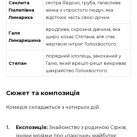
Секлита
сестра Явдокії, груба, галаслива
Пилипівна
жінка з «простого люду», яка
Лимариха
відстоює честь своєї дочки.
вродлива, скромна дівчина, яка
Галя
щиро кохає Степана, але стає
Лимаришина
жертвою інтриг Голохвостого.
порядний хлопець, закоханий у
Степан
Галю, який врешті-решт викриває
шахрайство Голохвостого.
Сюжет та композиція
Комедія складається з чотирьох дій.
Експозиція:
Знайомство з родиною Сірків,
їхніми мріями про «панське» майбутнє