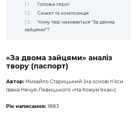
Головні герої
Сюжет та композиція
Чому твір називається “За двома
зайцями”?
«За двома зайцями» аналіз
твору (паспорт)
Автор:
Михайло Старицький (на основі п’єси
Івана Нечуя-Левицького «На Кожум’яках»).
Рік написання:
1883