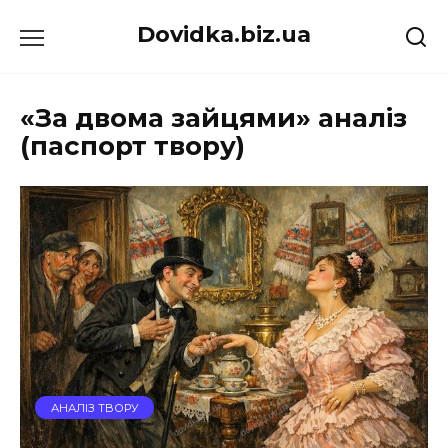
Перейти
Dovidka.biz.ua
до
вмісту
«За двома зайцями» аналіз
(паспорт твору)
АНАЛІЗ ТВОРУ