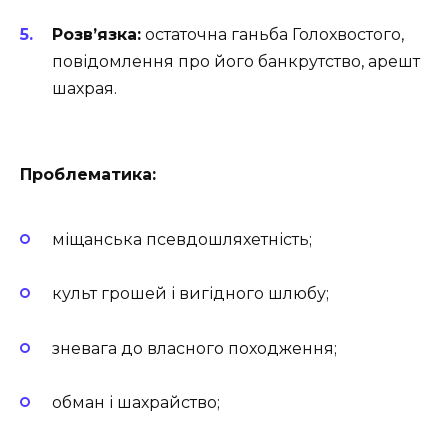
Розв’язка:
остаточна ганьба Голохвостого,
повідомлення про його банкрутство, арешт
шахрая.
Проблематика:
міщанська псевдошляхетність;
культ грошей і вигідного шлюбу;
зневага до власного походження;
обман і шахрайство;