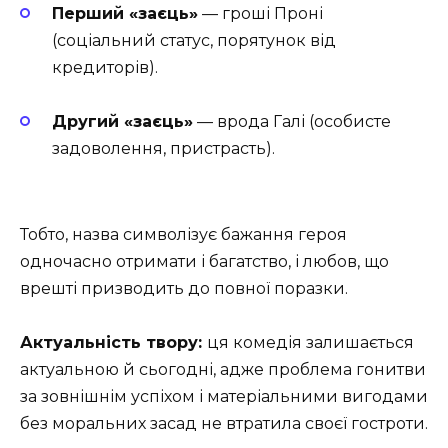
Перший «заєць»
— гроші Проні
(соціальний статус, порятунок від
кредиторів).
Другий «заєць»
— врода Галі (особисте
задоволення, пристрасть).
Тобто, назва символізує бажання героя
одночасно отримати і багатство, і любов, що
врешті призводить до повної поразки.
Актуальність твору:
ця комедія залишається
актуальною й сьогодні, адже проблема гонитви
за зовнішнім успіхом і матеріальними вигодами
без моральних засад не втратила своєї гостроти.