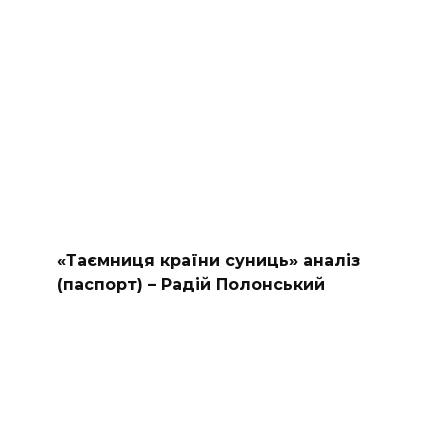
«Таємниця країни суниць» аналіз
(паспорт) – Радій Полонський