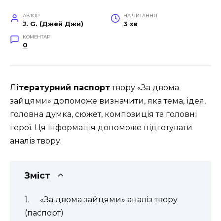
АВТОР
НА ЧИТАННЯ
J. G. (Джей Джи)
3 хв
КОМЕНТАРІ
0
Л
ітературний паспорт
твору «За двома
зайцями» допоможе визначити, яка тема, ідея,
головна думка, сюжет, композиція та головні
герої. Ця інформація допоможе підготувати
аналіз твору.
Зміст
«За двома зайцями» аналіз твору
(паспорт)