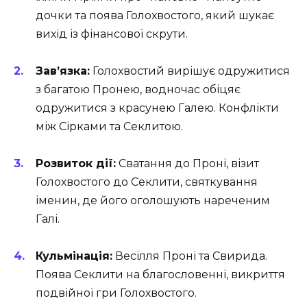
дочки та поява Голохвостого, який шукає
вихід із фінансової скрути.
Зав’язка:
Голохвостий вирішує одружитися
з багатою Пронею, водночас обіцяє
одружитися з красунею Галею. Конфлікти
між Сірками та Секлитою.
Розвиток дії:
Сватання до Проні, візит
Голохвостого до Секлити, святкування
іменин, де його оголошують нареченим
Галі.
Кульмінація:
Весілля Проні та Свирида.
Поява Секлити на благословенні, викриття
подвійної гри Голохвостого.