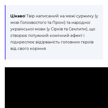
Цікаво
! Твір написаний на межі суржику (у
мові Голохвостого та Проні) та народної
української мови (у Сірків та Секлити), що
створює потужний комічний ефект і
підкреслює відірваність головних героїв
від свого коріння.