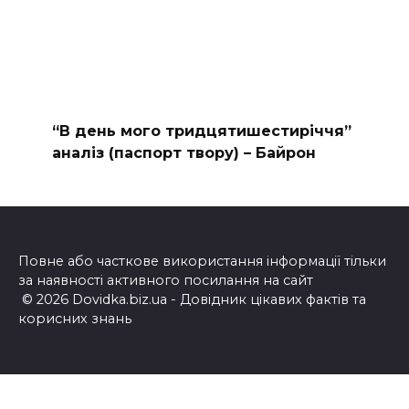
“В день мого тридцятишестиріччя”
аналіз (паспорт твору) – Байрон
Повне або часткове використання інформації тільки
за наявності активного посилання на сайт
© 2026 Dovidka.biz.ua - Довідник цікавих фактів та
корисних знань