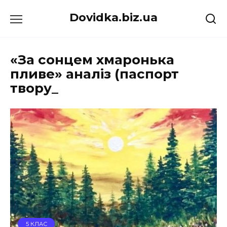
Перейти
Dovidka.biz.ua
до
вмісту
«За сонцем хмаронька
пливе» аналіз (паспорт
твору_
5 КЛАС