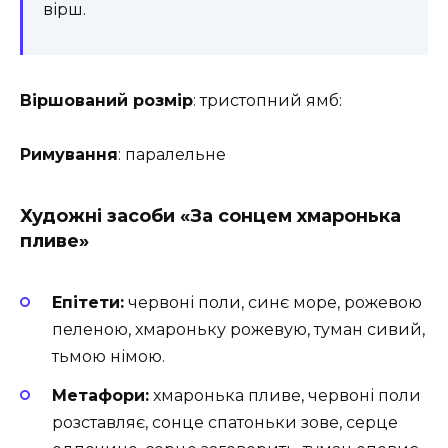
вірш.
Віршований розмір
: тристопний ямб:
Римування
: паралельне
Художні засоби «За сонцем хмаронька
пливе»
Епітети:
червоні поли, синє море, рожевою
пеленою, хмароньку рожевую, туман сивий,
тьмою німою.
Метафори:
хмаронька пливе, червоні поли
розставляє, сонце спатоньки зове, серце