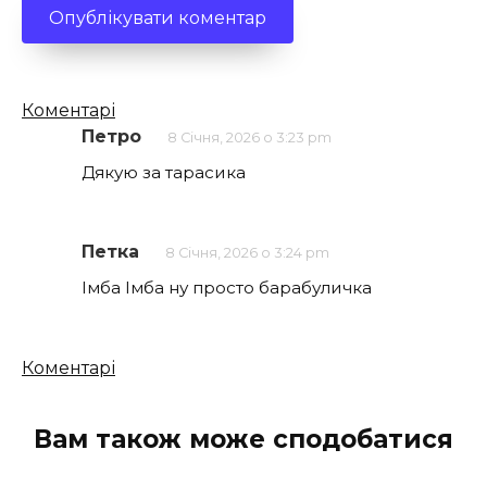
Кількість
Коментарі
коментарів
Петро
8 Січня, 2026 о 3:23 pm
Дякую за тарасика
Петка
8 Січня, 2026 о 3:24 pm
Імба Імба ну просто барабуличка
Кількість
Коментарі
коментарів
Вам також може сподобатися