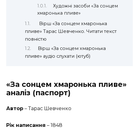
Художні засоби «За сонцем
хмаронька пливе»
Вірш «За сонцем хмаронька
пливе» Тарас Шевченко. Читати текст
повністю
Вірш «За сонцем хмаронька
пливе» аудіо слухати (ютуб)
«За сонцем хмаронька пливе»
аналіз (паспорт)
Автор
– Тарас Шевченко
Рік написання
– 1848