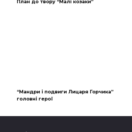
План до твору “Малі козаки”
“Мандри і подвиги Лицаря Горчика”
головні герої