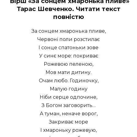
Вірш «За сонцем хмаронька пливе»
Тарас Шевченко. Читати текст
повністю
За сонцем хмаронька пливе,
Червоні поли розстилає
І сонце спатоньки зове
У синє море: покриває
Рожевою пеленою,
Мов мати дитину.
Очам любо. Годиночку,
Малую годину
Ніби серце одпочине,
З Богом заговорить…
А туман, неначе ворог,
Закриває море
І хмароньку рожевую,