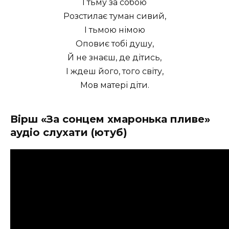
І тьму за собою
Розстилає туман сивий,
І тьмою німою
Оповиє тобі душу,
Й не знаєш, де дітись,
І ждеш його, того світу,
Мов матері діти.
Вірш «За сонцем хмаронька пливе»
аудіо слухати (ютуб)