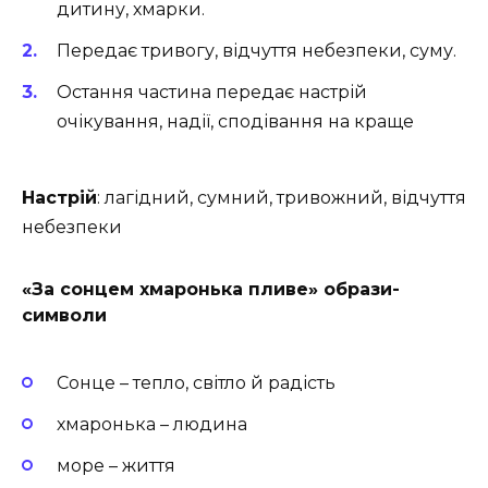
дитину, хмарки.
Передає тривогу, відчуття небезпеки, суму.
Остання частина передає настрій
очікування, надії, сподівання на краще
Настрій
: лагідний, сумний, тривожний, відчуття
небезпеки
«За сонцем хмаронька пливе» образи-
символи
Сонце – тепло, світло й радість
хмаронька – людина
море – життя