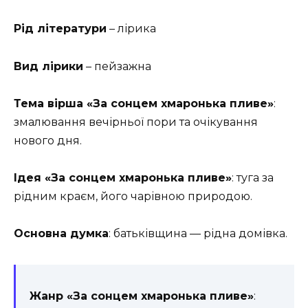
Рід літератури
– лірика
Вид лірики
– пейзажна
Тема вірша «За сонцем хмаронька пливе»
:
змалювання вечірньої пори та очікування
нового дня.
Ідея «За сонцем хмаронька пливе»
: туга за
рідним краєм, його чарівною природою.
Основна думка
: батьківщина — рідна домівка.
Жанр «За сонцем хмаронька пливе»
: