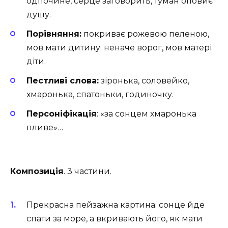
одпочине, серце заговорить, туман оповиє
душу.
Порівняння:
покриває рожевою пеленою,
мов мати дитину; неначе ворог, мов матері
діти.
Пестливі слова:
зіронька, соловейко,
хмаронька, спатоньки, годиночку.
Персоніфікація
: «за сонцем хмаронька
пливе»…
Композиція
. 3 частини.
Прекрасна пейзажна картина: сонце йде
спати за море, а вкривають його, як мати