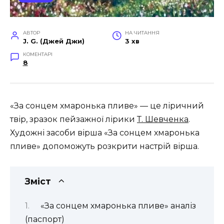
АВТОР
НА ЧИТАННЯ
J. G. (Джей Джи)
3 хв
КОМЕНТАРІ
8
«За сонцем хмаронька пливе» — це ліричний
твір, зразок пейзажної лірики
Т. Шевченка
.
Художні засоби вірша «За сонцем хмаронька
пливе» допоможуть розкрити настрій вірша.
Зміст
«За сонцем хмаронька пливе» аналіз
(паспорт)