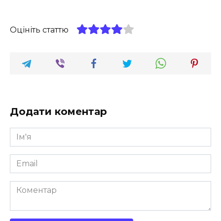
Оцініть статтю
Додати коментар
Ім'я
*
Email
*
Коментар