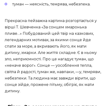
туман — неясність, темрява, небезпека.
Прекрасна пейзажна картина розгортається у
вірші Т. Шевченка «За сонцем хмаронька
пливе…» Побудований цей твір на казкових,
легендарних мотивах, за якими сонце йде
спати за море, а вкривають його, як мати
дитину, хмарки. Але життя складне. Є в ньому
зло, неприємності. Про це нагадує туман, що
«неначе ворог». Сонце — уособлення тепла,
світла й радості, туман же, навпаки, —у, темряви,
небезпеки. Та людина має завжди вірити, що
сонце зійде, прожене пітьму, обігріє, як мати
дитину.