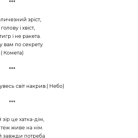
***
личезний зріст,
голову і хвіст,
тигр і не ракета.
у вам по секрету
( Комета)
***
весь світ накрив.( Небо)
***
 зір це хатка-дім,
теж живе на нім.
й завжди потреба