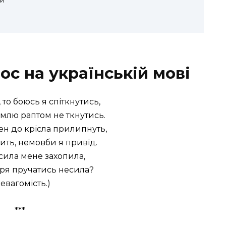
ос на українській мові
 то боюсь я спіткнутись,
млю раптом не ткнутись.
ен до крісла прилипнуть,
ить, немовби я привід.
сила мене захопила,
тря пручатись несила?
Невагомість.)
***