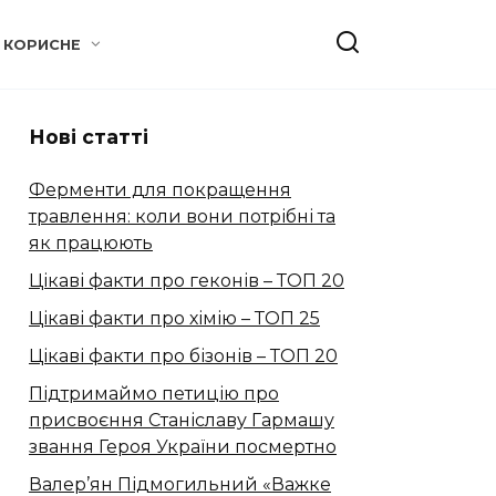
КОРИСНЕ
Нові статті
Ферменти для покращення
травлення: коли вони потрібні та
як працюють
Цікаві факти про геконів – ТОП 20
Цікаві факти про хімію – ТОП 25
Цікаві факти про бізонів – ТОП 20
Підтримаймо петицію про
присвоєння Станіславу Гармашу
звання Героя України посмертно
Валер’ян Підмогильний «Важке