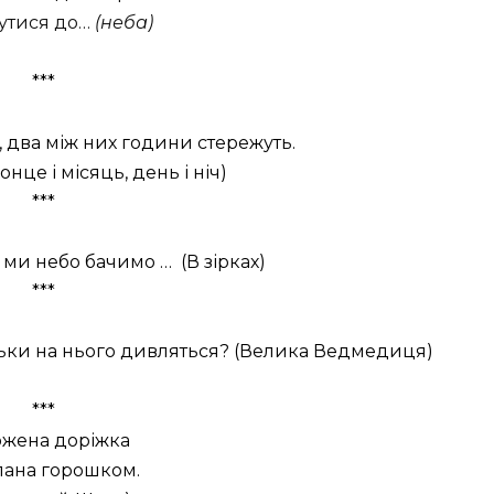
утися до…
(неба)
***
ь, два між них години стережуть.
онце і місяць, день і ніч)
***
і ми небо бачимо … (В зірках)
***
тільки на нього дивляться? (Велика Ведмедиця)
***
жена доріжка
ана горошком.