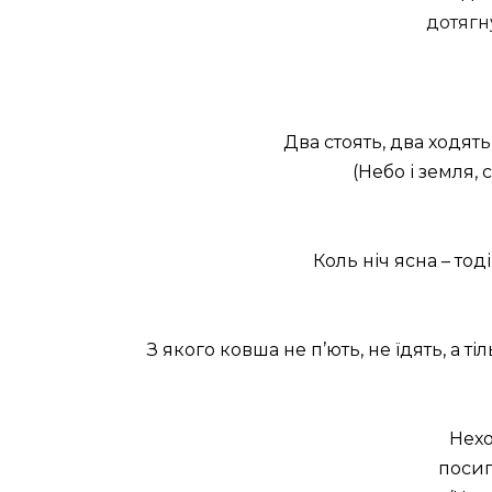
дотягн
Два стоять, два ходят
(Небо і земля, с
Коль ніч ясна – тод
З якого ковша не п’ють, не їдять, а 
Нехо
посип