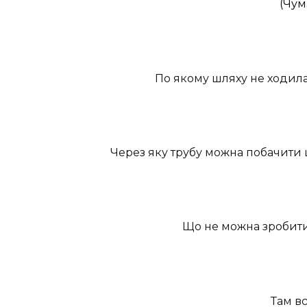
(Чум
По якому шляху не ходил
Через яку трубу можна побачити ці
Що не можна зробити 
Там вс