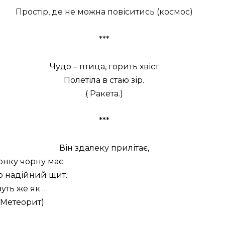
Простір, де не можна повіситись (космос)
***
Чудо – птица, горить хвіст
Полетіла в стаю зір.
( Ракета.)
***
Він здалеку прилітає,
онку чорну має
о надійний щит.
вуть же як …
 Метеорит)