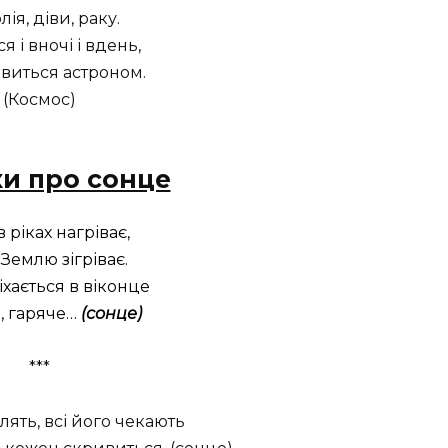
ія, діви, раку.
я і вночі і вдень,
виться астроном.
(Космос)
ки про сонце
 ріках нагріває,
-Землю зігріває.
хається в віконце
, гаряче…
(сонце)
***
лять, всі його чекають