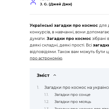
J. G. (Джей Джи)
Українські загадки про космос
для 
конкурсів, в навчанні, вони допомага
думати.
Загадки про космос
зібрані 
деякі складні, деякі прості. Всі
загадк
відповідями. Також вам можуть бути ц
про астрономію
.
Зміст
Загадки про космос на українс
Загадки про сонце
Загадки про місяць
Загадки про космос для діт