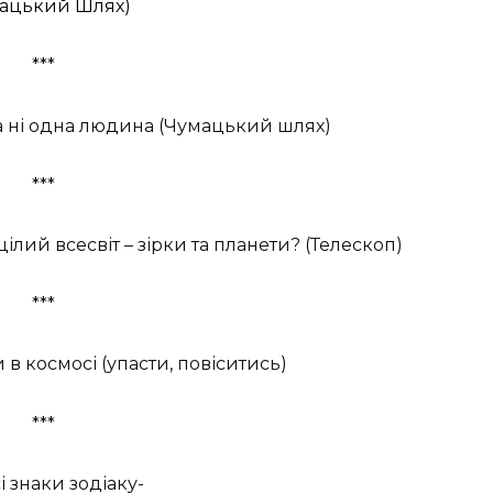
ацький Шлях)
***
а ні одна людина (Чумацький шлях)
***
лий всесвіт – зірки та планети? (Телескоп)
***
в космосі (упасти, повіситись)
***
і знаки зодіаку-