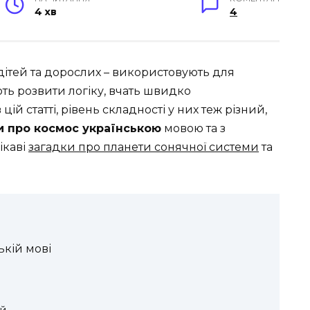
4 хв
4
дітей та дорослих – використовують для
ють розвити логіку, вчать швидко
в цій статті, рівень складності у них теж різний,
и про космос українською
мовою та з
ікаві
загадки про планети сонячної системи
та
ькій мові
ей