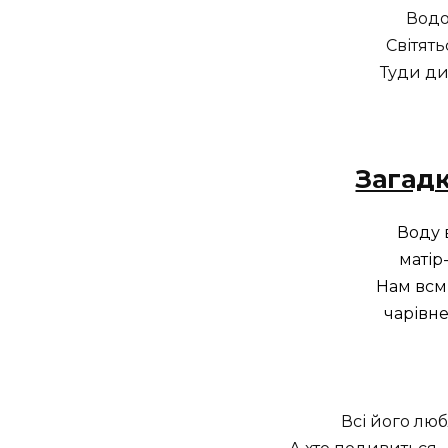
Водол
Світятьс
Туди ди
Загад
Воду в
матір
Нам всмі
чарівне
Всі його люб