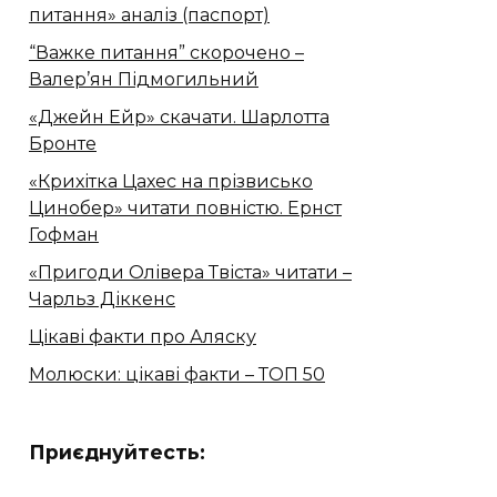
питання» аналіз (паспорт)
“Важке питання” скорочено –
Валер’ян Підмогильний
«Джейн Ейр» скачати. Шарлотта
Бронте
«Крихітка Цахес на прізвисько
Цинобер» читати повністю. Ернст
Гофман
«Пригоди Олівера Твіста» читати –
Чарльз Діккенс
Цікаві факти про Аляску
Молюски: цікаві факти – ТОП 50
Приєднуйтесть: