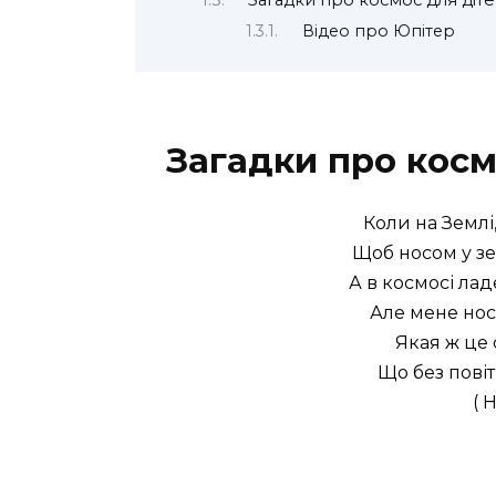
Відео про Юпітер
Загадки про косм
Коли на Землі,
Щоб носом у зе
А в космосі лад
Але мене нос
Якая ж це 
Що без пові
( 