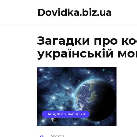
Перейти
Dovidka.biz.ua
до
вмісту
Загадки про ко
українській мо
ЗАГАДКИ УКРАЇНСЬКІ
АВТОР