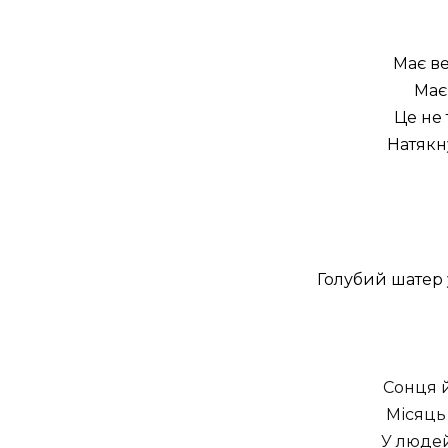
Має ве
Має 
Це не 
Натякн
Голубий шатер у
Сонця й
Місяць 
У люде