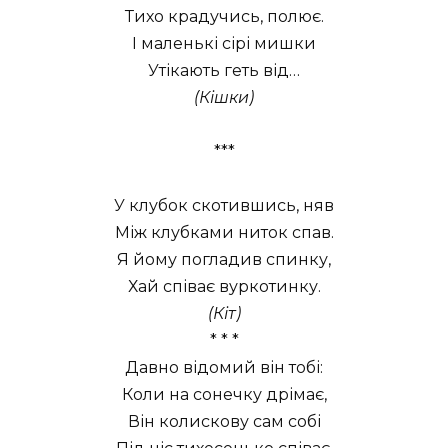
Тихо крадучись, полює.
І маленькі сірі мишки
Утікають геть від…
(Кішки)
***
У клубок скотившись, няв
Між клубками ниток спав.
Я йому погладив спинку,
Хай співає вуркотинку.
(Кіт)
* * *
Давно відомий він тобі:
Коли на сонечку дрімає,
Він колискову сам собі