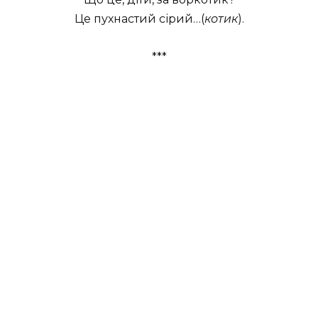
Це пухнастий сірий…(
котик
).
***