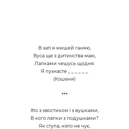
В хаті я мишей ганяю,
Вуса ще з дитинства маю,
Лапками чешусь щодня.
Я пухнасте _ _ _ _ _ _.
(
Кошеня
)
***
Хто з хвостиком і з вушками,
В кого лапки з подушками?
Як ступа, ніхто не чує,