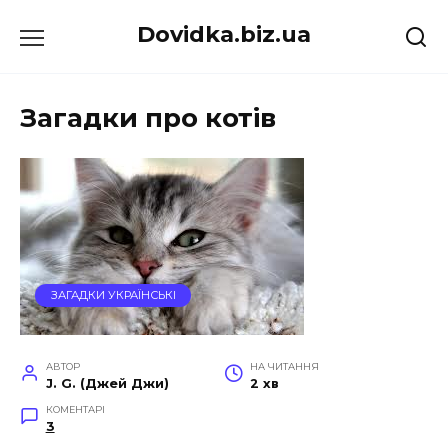
Перейти
Dovidka.biz.ua
до
вмісту
Загадки про котів
ЗАГАДКИ УКРАЇНСЬКІ
АВТОР
НА ЧИТАННЯ
J. G. (Джей Джи)
2 хв
КОМЕНТАРІ
3