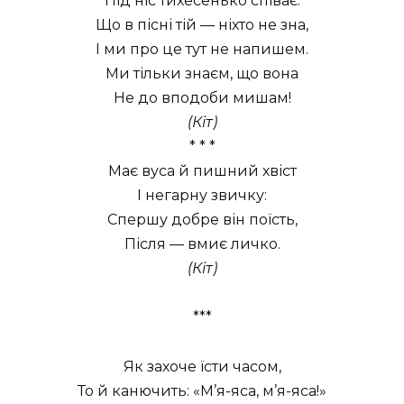
Під ніс тихесенько співає.
Що в пісні тій — ніхто не зна,
І ми про це тут не напишем.
Ми тільки знаєм, що вона
Не до вподоби мишам!
(Кіт)
* * *
Має вуса й пишний хвіст
І негарну звичку:
Спершу добре він поїсть,
Після — вмиє личко.
(Кіт)
***
Як захоче їсти часом,
То й канючить: «М’я-яса, м’я-яса!»