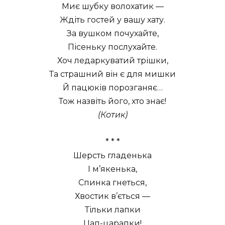
Миє шубку волохатик —
Ждіть гостей у вашу хату.
За вушком почухайте,
Пісеньку послухайте.
Хоч ледаркуватий трішки,
Та страшний він є для мишки
Й пацюків порозганяє…
Тож назвіть його, хто знає!
(Котик)
* * *
Шерсть гладенька
І м’якенька,
Спинка гнеться,
Хвостик в’ється —
Тільки лапки
Цап-царапки!