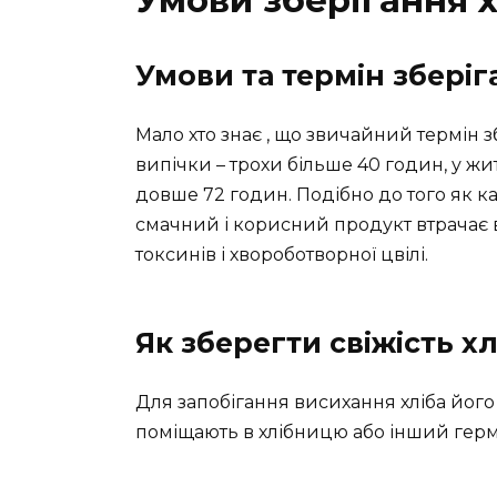
Умови зберігання х
Умови та термін зберіг
Мало хто знає , що звичайний термін 
випічки – трохи більше 40 годин, у жит
довше 72 годин. Подібно до того як к
смачний і корисний продукт втрачає 
токсинів і хвороботворної цвілі.
Як зберегти свіжість хл
Для запобігання висихання хліба його
поміщають в хлібницю або інший гер