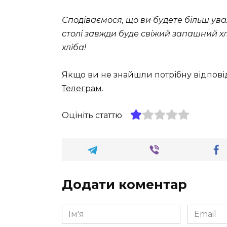
Сподіваємося, що ви будете більш ува
столі завжди буде свіжий запашний хл
хліба!
Якщо ви не знайшли потрібну відпові
Телеграм
.
Оцініть статтю
Додати коментар
Ім'я
Email
*
*