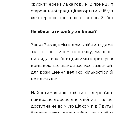
хрускіт через кілька годин. В принцип
старовинної традиції загортати хліб 
хліб черствіє повільніше і коровай збе
Як зберігати хліб у хлібниці?
Звичайно ж, всім відомі хлібниці: дер
залізні з розписом в квіточку, емальован
виглядали хлібниці, якими користували
кришкою, що відкривається зазвичай 
для розміщення великої кількості хліба.
не пліснявіє.
Найоптимальніші хлібниці – дерев’яні.
найкраще дерево для хлібниці – яліве
доступна не всім , то цілком підійдуть 