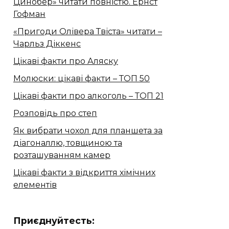
Цинобер» читати повністю. Ернст
Гофман
«Пригоди Олівера Твіста» читати –
Чарльз Діккенс
Цікаві факти про Аляску
Молюски: цікаві факти – ТОП 50
Цікаві факти про алкоголь – ТОП 21
Розповідь про степ
Як вибрати чохол для планшета за
діагоналлю, товщиною та
розташуванням камер
Цікаві факти з відкриття хімічних
елементів
Приєднуйтесть: