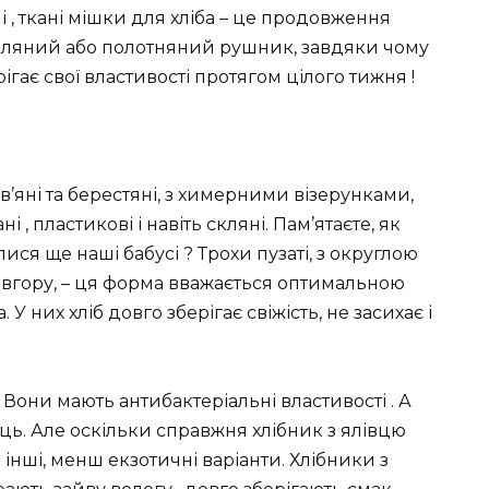
і , ткані мішки для хліба – це продовження
у лляний або полотняний рушник, завдяки чому
рігає свої властивості протягом цілого тижня !
ев’яні та берестяні, з химерними візерунками,
і , пластикові і навіть скляні. Пам’ятаєте, як
ся ще наші бабусі ? Трохи пузаті, з округлою
вгору, – ця форма вважається оптимальною
 У них хліб довго зберігає свіжість, не засихає і
 Вони мають антибактеріальні властивості . А
ць. Але оскільки справжня хлібник з ялівцю
і інші, менш екзотичні варіанти. Хлібники з