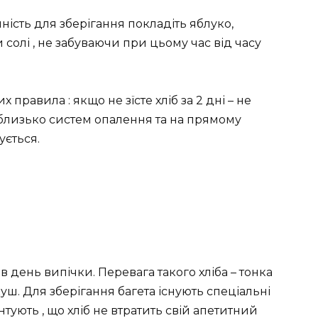
мність для зберігання покладіть яблуко,
солі , не забуваючи при цьому час від часу
правила : якщо не зїсте хліб за 2 дні – не
 близько систем опалення та на прямому
ується.
 день випічки. Перевага такого хліба – тонка
уш. Для зберігання багета існують спеціальні
нтують , що хліб не втратить свій апетитний