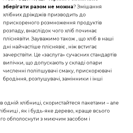
зберігати разом не можна
? Змішання
хлібних дріжджів призводить до
прискореного розмноження продуктів
розпаду, внаслідок чого хліб починає
пліснявіти. Зауважимо також , що хліб в наші
дні найчастіше пліснявіє , ніж встигає
зачерствіти. Це «заслуга» сучасних стандартів
випічки, що допускають у складі опари
численні поліпшувачі смаку, прискорювачі
бродіння, розпушувачі, замінники і інші
 в одній хлібниці, скористайтеся пакетами – але
бниці , як і будь-яке дерево, краще всього
ого обполоснути з миючим засобом і