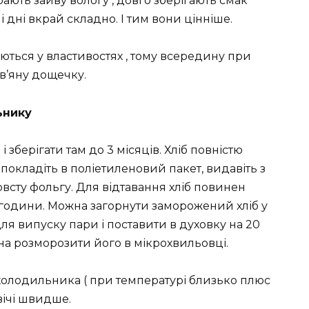
ають зайву вологу , довго зберігають смак
ші дні вкрай складно. І тим вони цінніше.
аються у властивостях , тому всередину при
в’яну дощечку.
ьнику
 зберігати там до 3 місяців. Хліб повністю
 покладіть в поліетиленовий пакет, видавіть з
товсту фольгу. Для відтавання хліб повинен
 години. Можна загорнути заморожений хліб у
для випуску пари і поставити в духовку на 20
жна розморозити його в мікрохвильовці.
і холодильника ( при температурі близько плюс
двічі швидше.