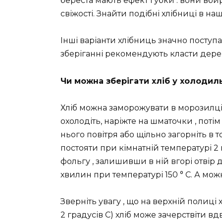
береста мають ефект губки : вони вбир
свіжості. Знайти подібні хлібниці в на
Інші варіанти хлібниць значно поступ
зберіганні рекомендують класти дере
Чи можна зберігати хліб у холодил
Хліб можна заморожувати в морозилці і
охолодіть, наріжте на шматочки , потім
нього повітря або щільно загорніть в 
постояти при кімнатній температурі 2
фольгу , залишивши в ній вгорі отвір 
хвилин при температурі 150 ° C. А мо
Зверніть увагу , що на верхній полиц
2 градусів С) хліб може зачерствіти в