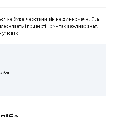
ться не буде, черствий він не дуже смачний, а
лесняветь і поцвесті. Тому так важливо знати
 умовах.
хліба