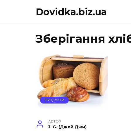
Перейти
Dovidka.biz.ua
до
вмісту
Зберігання хлі
ПРОДУКТИ
АВТОР
J. G. (Джей Джи)