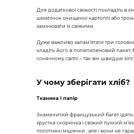
Для додаткової свіжості покладіть в є
шматочок очищеної картоплі або трохи 
замінювати їх свіжими.
Дуже важливо запам’ятати три головних 
кладіть його в поліетиленовий пакет,
сонячному світлі – так він швидше зіпс
У чому зберігати хліб?
Тканина і папір
Знаменитий французький багет їдять в
хрустка скоринка і свіжий пухкий м’як
полотняні мішечки , але і вони не гара