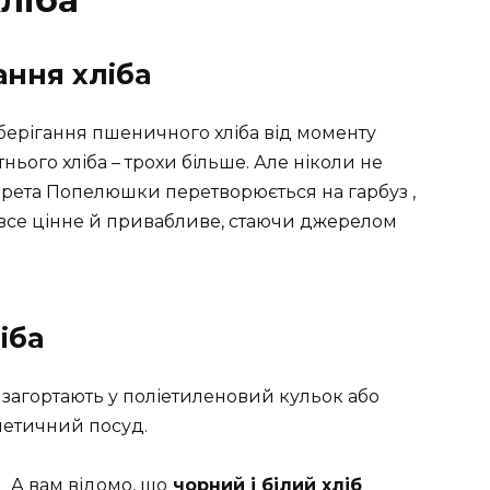
ліба
ання хліба
зберігання пшеничного хліба від моменту
нього хліба – трохи більше. Але ніколи не
арета Попелюшки перетворюється на гарбуз ,
все цінне й привабливе, стаючи джерелом
іба
 загортають у поліетиленовий кульок або
метичний посуд.
А вам відомо, що
чорний і білий хліб