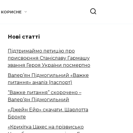
КОРИСНЕ
Нові статті
Підтримаймо петицію про
присвоєння Станіславу Гармашу
звання Героя України посмертно
Валер’ян Підмогильний «Важке
питання» аналіз (паспорт)
“Важке питання” скорочено –
Валер’ян Підмогильний
«Джейн Ейр» скачати. Шарлотта
Бронте
«Крихітка Цахес на прізвисько