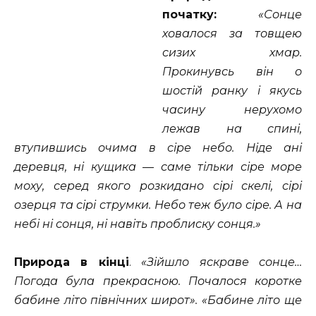
початку:
«Сонце
ховалося за товщею
сизих хмар.
Прокинувсь він о
шостій ранку і якусь
часину нерухомо
лежав на спині,
втупившись очима в сіре небо. Ніде ані
деревця, ні кущика — саме тільки сіре море
моху, серед якого розкидано сірі скелі, сірі
озерця та сірі струмки. Небо теж було сіре. А на
небі ні сонця, ні навіть проблиску сонця.»
Природа в кінці
.
«Зійшло яскраве сонце…
Погода була прекрасною. Почалося коротке
бабине літо північних широт». «Бабине літо ще