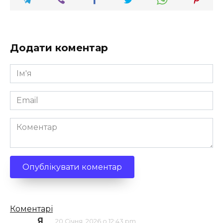
Додати коментар
Ім'я
*
Email
*
Коментар
Кількість
Коментарі
Я
20 Січня, 2026 о 12:43 pm