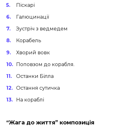
Піскарі
Галюцинації
Зустріч з ведмедем
Корабель
Хворий вовк
Поповзом до корабля.
Останки Білла
Остання сутичка
На кораблі
“Жага до життя” композиція