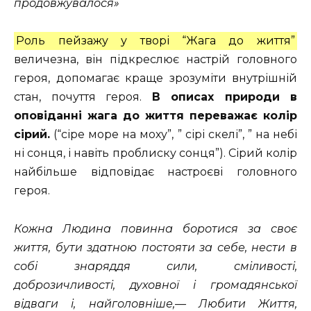
продовжувалося»
Роль пейзажу у творі “Жага до життя”
величезна, він підкреслює настрій головного
героя, допомагає краще зрозуміти внутрішній
стан, почуття героя.
В описах природи в
оповіданні жага до життя переважає колір
сірий.
(“сіре море на моху”, ” сірі скелі”, ” на небі
ні сонця, і навіть проблиску сонця”). Сірий колір
найбільше відповідає настроєві головного
героя.
К
ожна Людина повинна боротися за своє
життя, бути здатною постояти за себе, нести в
собі знаряддя сили, сміливості,
доброзичливості, духовної і громадянської
відваги і, найголовніше,— Любити Життя,