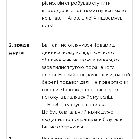
рівно, він спробував ступити
вперед, але знов похитнувся і мало
не впав.
— Агов, Біле! Я підвернув
ногу!
2. зрада
Біл так і не оглянувся. Товариш
друга
дивився йому вслід, і, хоч його
обличчя ніяк не пожвавилося, очі
засвітилися тугою пораненого
оленя. Біл вийшов, кульгаючи, на той
берег і подався далі, не повертаючи
голови. Чоловік, що стояв серед
потоку, вдивлявся йому вслід.
— Біле! — гукнув він ще раз.
Це був благальний крик дужої
людини, що потрапила в біду, але
Біл не обернувся.