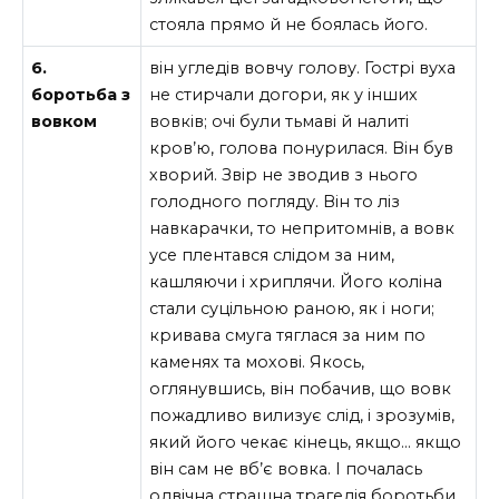
стояла прямо й не боялась його.
6.
він угледів вовчу голову. Гострі вуха
боротьба з
не стирчали догори, як у інших
вовком
вовків; очі були тьмаві й налиті
кров’ю, голова понурилася. Він був
хворий. Звір не зводив з нього
голодного погляду. Він то ліз
навкарачки, то непритомнів, а вовк
усе плентався слідом за ним,
кашляючи і хриплячи. Його коліна
стали суцільною раною, як і ноги;
кривава смуга тяглася за ним по
каменях та мохові. Якось,
оглянувшись, він побачив, що вовк
пожадливо вилизує слід, і зрозумів,
який його чекає кінець, якщо… якщо
він сам не вб’є вовка. I почалась
одвічна страшна трагедія боротьби