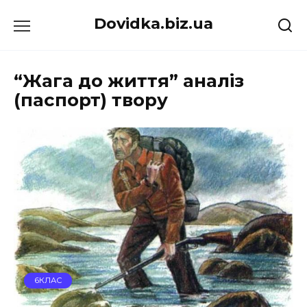
Перейти
Dovidka.biz.ua
до
вмісту
“Жага до життя” аналіз
(паспорт) твору
6КЛАС