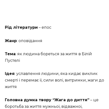
Рід літератури
– епос
Жанр
:
оповідання
Тема
:
як людина бореться за життя в Білій
Пустелі
Ідея
:
уславлення людини, яка кидає виклик
смерті і перемає її, сили волі, витримки, жаги до
життя
Головна думка твору “Жага до диття”
– це
боротьба за життя мужньої, відважної,