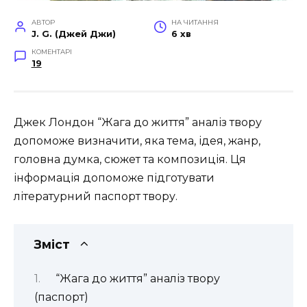
АВТОР
НА ЧИТАННЯ
J. G. (Джей Джи)
6 хв
КОМЕНТАРІ
19
Джек Лондон “Жага до життя” аналіз твору
допоможе визначити, яка тема, ідея, жанр,
головна думка, сюжет та композиція. Ця
інформація допоможе підготувати
літературний паспорт твору.
Зміст
“Жага до життя” аналіз твору
(паспорт)