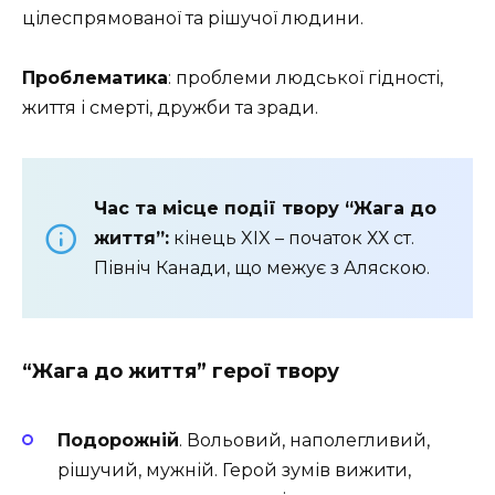
цілеспрямованої та рішучої людини.
Проблематика
:
п
роблеми людської гідності,
життя і смерті, дружби та зради.
Час та місце події твору “Жага до
життя”:
кінець XIX – початок ХХ ст.
Північ Канади, що межує з Аляскою.
“Жага до життя” г
ерої твору
Подорожній
. Вольовий, наполегливий,
рішучий, мужній. Герой зумів вижити,