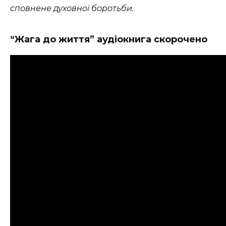
сповнене духовної боротьби.
“Жага до життя” аудіокнига скорочено