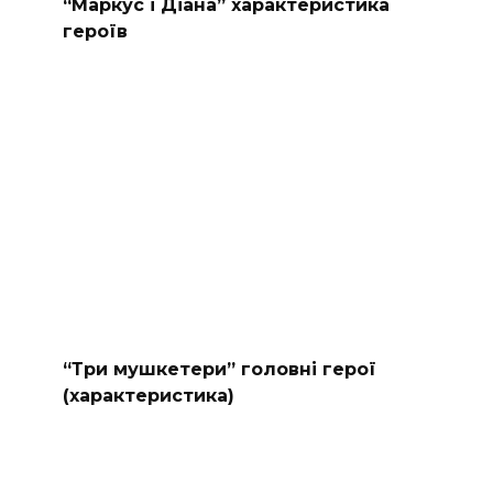
“Маркус і Діана” характеристика
героїв
“Три мушкетери” головні герої
(характеристика)