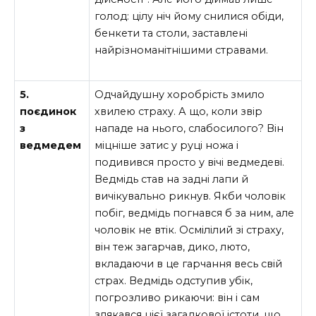
голод: цілу ніч йому снилися обіди,
бенкети та столи, заставлені
найрізноманітнішими стравами.
5.
Одчайдушну хоробрість змило
поєдинок
хвилею страху. А що, коли звір
з
нападе на нього, слабосилого? Він
ведмедем
міцніше затис у руці ножа і
подивився просто у вічі ведмедеві.
Ведмідь став на задні лапи й
вичікувально рикнув. Якби чоловік
побіг, ведмідь погнався б за ним, але
чоловік не втік. Осмілілий зі страху,
він теж загарчав, дико, люто,
вкладаючи в це гарчання весь свій
страх. Ведмідь одступив убік,
погрозливо рикаючи: він і сам
злякався цієї загадкової істоти, що