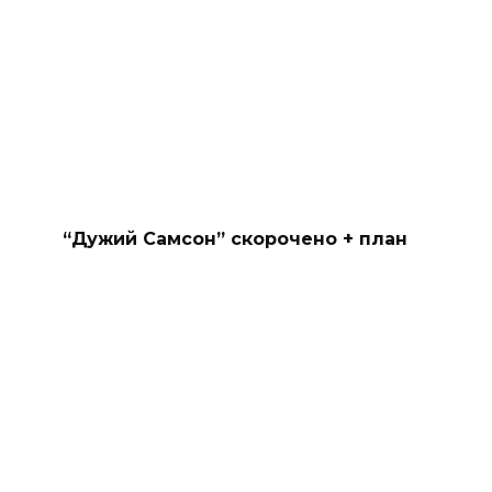
“Дужий Самсон” скорочено + план