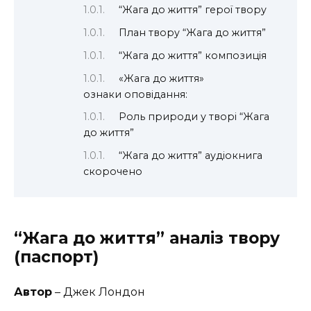
“Жага до життя” герої твору
План твору “Жага до життя”
“Жага до життя” композиція
«Жага до життя»
ознаки оповідання:
Роль природи у творі “Жага
до життя”
“Жага до життя” аудіокнига
скорочено
“Жага до життя” аналіз твору
(паспорт)
Автор
– Джек Лондон