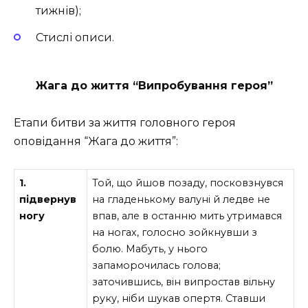
тижнів);
Стислі описи.
Жага до життя “Випробування героя”
Етапи битви за життя головного героя
оповідання “Жага до життя”:
1.
Той, що йшов позаду, посковзнувся
підвернув
на гладенькому валуні й ледве не
ногу
впав, але в останню мить утримався
на ногах, голосно зойкнувши з
болю. Мабуть, у нього
запаморочилась голова;
заточившись, він випростав вільну
руку, ніби шукав опертя. Ставши