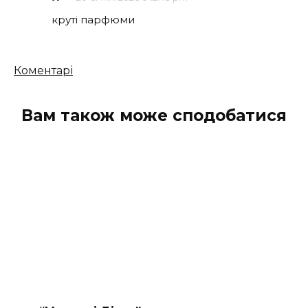
коментарів
круті парфюми
Кількість
Коментарі
коментарів
Вам також може сподобатися