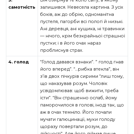
3.
Він озирнув те коло світу, в якому
самотність
залишився. Невесела картина. З усіх
боків, аж до обрію, одноманітна
пустеля, пагорби всі пологі й низькі.
Ані деревця, ані кущика, ні травинки
— нічого, крім безкрайньої страшної
пустки; і в його очах нараз
проблиснув страх.
4. голод
“Голод давався взнаки”. ” голод гнав
його вперед”. “…рибка втекла”, він
з’їв двох пічкурів сирими “лиш тому,
що наказував розум. Чоловік
усвідомлював: щоб вижити, треба
їсти”. “Він страшенно ослаб, йому
паморочилося в голові, іноді так, що
аж в очах темніло. Його почали
мучати галюцинації, муки голоду
щоразу повертали розум, до
дійсності”.
Але його діймав лише