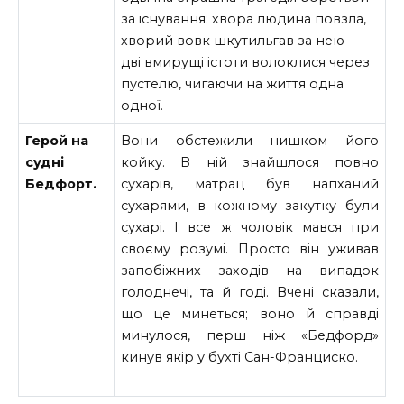
за існування: хвора людина повзла,
хворий вовк шкутильгав за нею —
дві вмирущі істоти волоклися через
пустелю, чигаючи на життя одна
одної.
Герой на
Вони обстежили нишком його
судні
койку. В ній знайшлося повно
Бедфорт.
сухарів, матрац був напханий
сухарями, в кожному закутку були
сухарі. I все ж чоловік мався при
своєму розумі. Просто він уживав
запобіжних заходів на випадок
голоднечі, та й годі. Вчені сказали,
що це минеться; воно й справді
минулося, перш ніж «Бедфорд»
кинув якір у бухті Сан-Франциско.