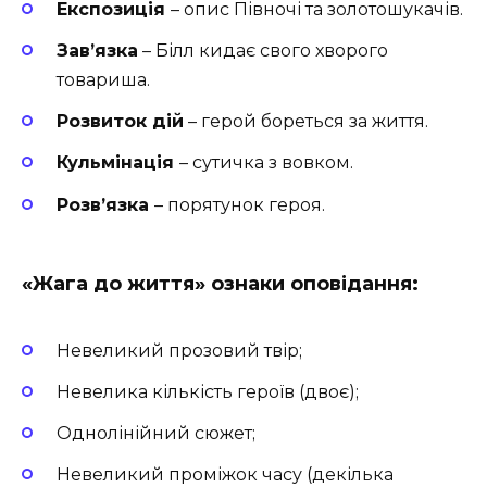
Експозиція
– опис Півночі та золотошукачів.
Зав’язка
– Білл кидає свого хворого
товариша.
Розвиток дій
– герой бореться за життя.
Кульмінація
– сутичка з вовком.
Розв’язка
– порятунок героя.
«Жага до життя» ознаки оповідання:
Невеликий прозовий твір;
Невелика кількість героїв (двоє);
Однолінійний сюжет;
Невеликий проміжок часу (декілька