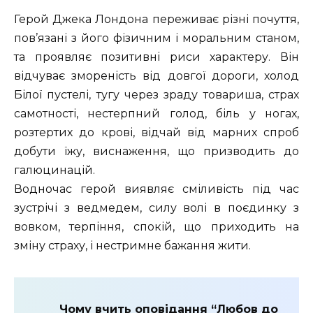
Герой Джека Лондона переживає різні почуття,
пов’язані з його фізичним і моральним станом,
та проявляє позитивні риси характеру. Він
відчуває змореність від довгої дороги, холод
Білої пустелі, тугу через зраду товариша, страх
самотності, нестерпний голод, біль у ногах,
розтертих до крові, відчай від марних спроб
добути їжу, виснаження, що призводить до
галюцинацій.
Водночас герой виявляє сміливість під час
зустрічі з ведмедем, силу волі в поєдинку з
вовком, терпіння, спокій, що приходить на
зміну страху, і нестримне бажання жити.
Чому вчить оповідання “Любов до