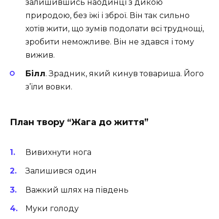
залишившись наодинці з дикою
природою, без їжі і зброї. Він так сильно
хотів жити, що зумів подолати всі труднощі,
зробити неможливе. Він не здався і тому
вижив.
Білл
. Зрадник, який кинув товариша. Його
з’їли вовки.
План твору “Жага до життя”
Вивихнути нога
Залишився один
Важкий шлях на південь
Муки голоду