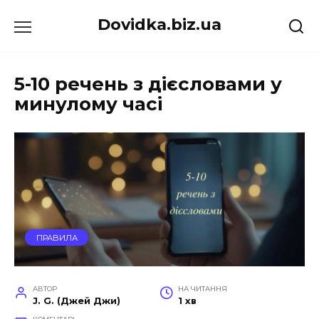
Перейти
Dovidka.biz.ua
до
вмісту
5-10 речень з дієсловами у
минулому часі
ПРАВИЛА
АВТОР
НА ЧИТАННЯ
J. G. (Джей Джи)
1 хв