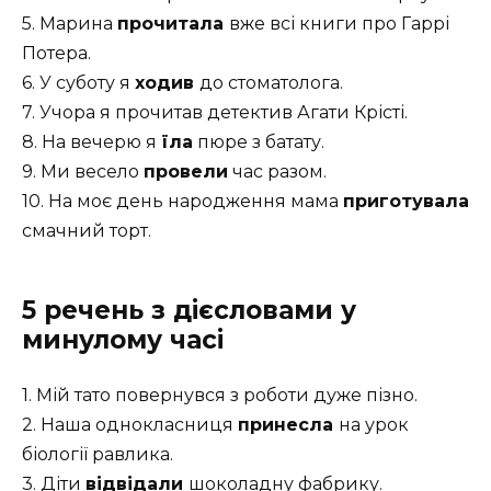
5. Марина
прочитала
вже всі книги про Гаррі
Потера.
6. У суботу я
ходив
до стоматолога.
7. Учора я прочитав детектив Агати Крісті.
8. На вечерю я
їла
пюре з батату.
9. Ми весело
провели
час разом.
10. На моє день народження мама
приготувала
смачний торт.
5 речень з дієсловами у
минулому часі
1. Мій тато повернувся з роботи дуже пізно.
2. Наша однокласниця
принесла
на урок
біології равлика.
3. Діти
відвідали
шоколадну фабрику.