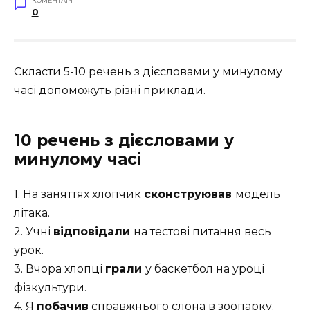
КОМЕНТАРІ
0
Скласти 5-10 речень з дієсловами у минулому
часі допоможуть різні приклади.
10 речень з дієсловами у
минулому часі
1. На заняттях хлопчик
сконструював
модель
літака.
2. Учні
відповідали
на тестові питання весь
урок.
3. Вчора хлопці
грали
у баскетбол на уроці
фізкультури.
4. Я
побачив
справжнього слона в зоопарку.