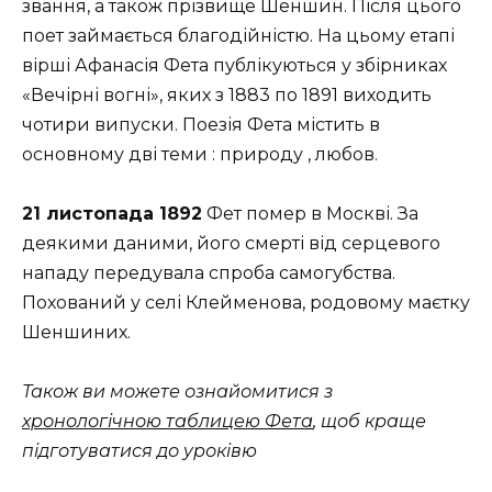
звання, а також прізвище Шеншин. Після цього
поет займається благодійністю. На цьому етапі
вірші Афанасія Фета публікуються у збірниках
«Вечірні вогні», яких з 1883 по 1891 виходить
чотири випуски. Поезія Фета містить в
основному дві теми : природу , любов.
21 листопада 1892
Фет помер в Москві. За
деякими даними, його смерті від серцевого
нападу передувала спроба самогубства.
Похований у селі Клейменова, родовому маєтку
Шеншиних.
Також ви можете ознайомитися з
хронологічною таблицею Фета
, щоб краще
підготуватися до уроківю