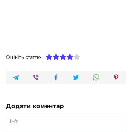
Оцініть статтю
Додати коментар
Ім'я
*