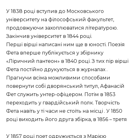
У 1838 році вступив до Московського
університету на філософський факультет,
продовжуючи захоплюватися літературою.
Закінчив університет в 1844 році.
Перші вірші написані ним ще в юності. Поезія
Фета вперше публікується у збірнику
«Ліричний пантеон» в 1840 році. З тих пір вірші
Фета постійно друкуються в журналах .
Прагнучи всіма можливими способами
повернути собі дворянський титул, Афанасій
Фет служить унтер-офіцером. Потім в 1853
переходить у гвардійський полк. Творчість
Фета навіть у ті часи не стоїть на місці . У 1850
році виходить його друга збірка, в 1856 – третя
У 1857 році поет одружується з Марією