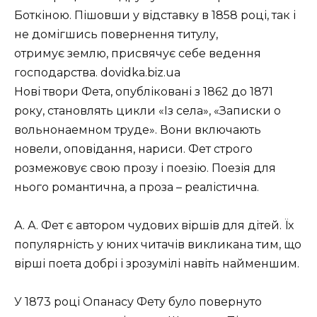
Боткіною. Пішовши у відставку в 1858 році, так і
не домігшись повернення титулу,
отримує землю, присвячує себе ведення
господарства. dovidka.biz.ua
Нові твори Фета, опубліковані з 1862 до 1871
року, становлять цикли «Із села», «Записки о
вольнонаемном труде». Вони включають
новели, оповідання, нариси. Фет строго
розмежовує свою прозу і поезію. Поезія для
нього романтична, а проза – реалістична.
А. А. Фет є автором чудових віршів для дітей. Їх
популярність у юних читачів викликана тим, що
вірші поета добрі і зрозумілі навіть найменшим.
У 1873 році Опанасу Фету було повернуто