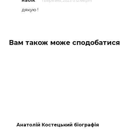
набік
1 Березня, 2023 о 12:46 pm
дякую !
Вам також може сподобатися
Анатолій Костецький біографія