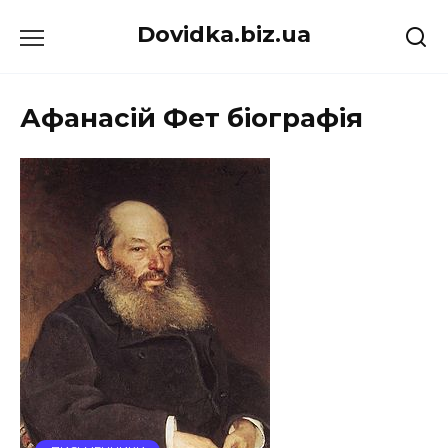
Перейти
Dovidka.biz.ua
до
вмісту
Афанасій Фет біографія