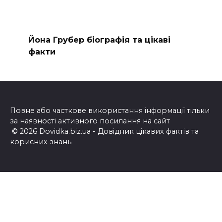
Йона Грубер біографія та цікаві
факти
Повне або часткове використання інформації тільки
за наявності активного посилання на сайт
© 2026 Dovidka.biz.ua - Довідник цікавих фактів та
корисних знань