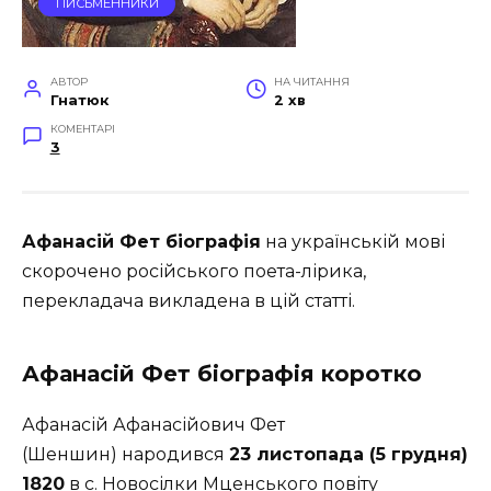
ПИСЬМЕННИКИ
АВТОР
НА ЧИТАННЯ
Гнатюк
2 хв
КОМЕНТАРІ
3
Афанасій Фет біографія
на українській мові
скорочено російського поета-лірика,
перекладача викладена в цій статті.
Афанасій Фет біографія коротко
Афанасій Афанасійович Фет
(Шеншин) народився
23 листопада (5 грудня)
1820
в с. Новосілки Мценського повіту