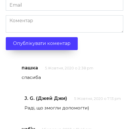
Email
*
Коментар
пашка
5 Жовтня, 2020 о 2:38 pm
спасиба
J. G. (Джей Джи)
5 Жовтня, 2020 о 7:13 pm
Раді, що змогли допомогти)