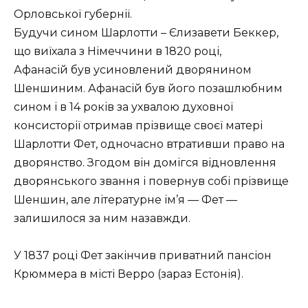
Орловської губернії.
Будучи сином Шарлотти – Єлизавети Беккер,
що виїхала з Німеччини в 1820 році,
Афанасій був усиновлений дворянином
Шеншиним. Афанасій був його позашлюбним
сином і в 14 років за ухвалою духовної
консисторії отримав прізвище своєї матері
Шарлотти Фет, одночасно втративши право на
дворянство. Згодом він домігся відновлення
дворянського звання і повернув собі прізвище
Шеншин, але літературне ім’я — Фет —
залишилося за ним назавжди.
У 1837 році Фет закінчив приватний пансіон
Крюммера в місті Верро (зараз Естонія).