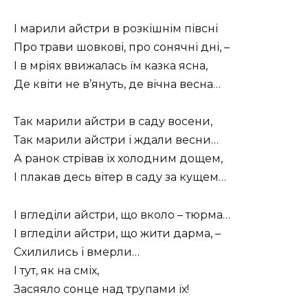
І марили айстри в розкішнім півсні
Про трави шовкові, про сонячні дні, –
І в мріях ввижалась їм казка ясна,
Де квіти не в’януть, де вічна весна…
Так марили айстри в саду восени,
Так марили айстри і ждали весни…
А ранок стрівав їх холодним дощем,
І плакав десь вітер в саду за кущем…
І вгледіли айстри, що вколо – тюрма…
І вгледіли айстри, що жити дарма, –
Схилились і вмерли…
І тут, як на сміх,
Засяяло сонце над трупами їх!