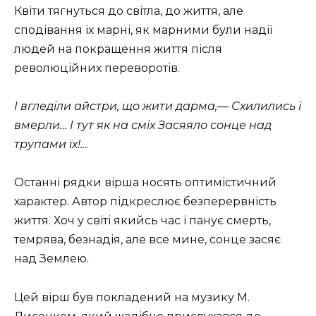
Квіти тягнуться до світла, до життя, але
сподівання їх марні, як марними були надії
людей на покращення життя після
революційних переворотів.
І вгледіли айстри, що жити дарма,— Схилились і
вмерли… І тут як на сміх Засяяло сонце над
трупами їх!…
Останні рядки вірша носять оптимістичний
характер. Автор підкреслює безперервність
життя. Хоч у світі якийсь час і панує смерть,
темрява, безнадія, але все мине, сонце засяє
над Землею.
Цей вірш був покладений на музику М.