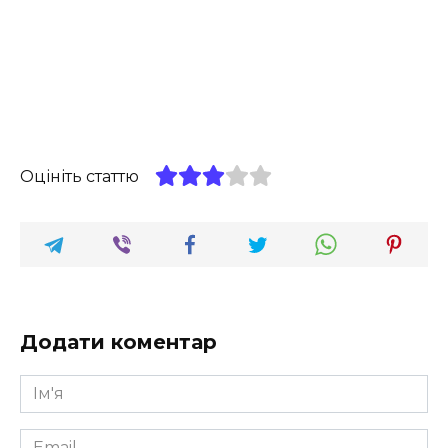
Оцініть статтю
Додати коментар
Ім'я
*
Email