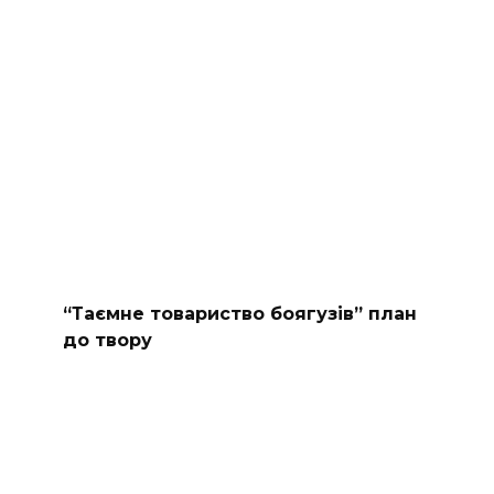
“Таємне товариство боягузів” план
до твору