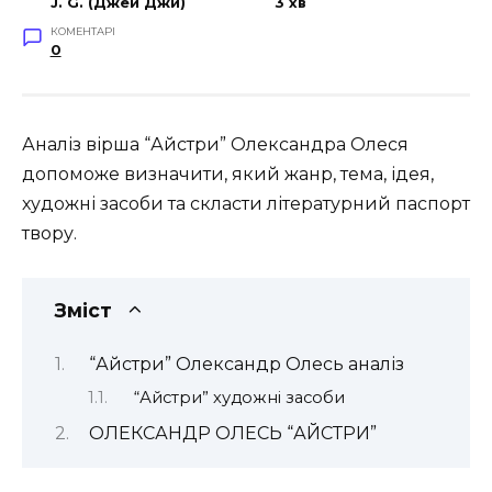
J. G. (Джей Джи)
3 хв
КОМЕНТАРІ
0
Аналіз вірша “Айстри” Олександра Олеся
допоможе визначити, який жанр, тема, ідея,
художні засоби та скласти літературний паспорт
твору.
Зміст
“Айстри” Олександр Олесь аналіз
“Айстри” художні засоби
ОЛЕКСАНДР ОЛЕСЬ “АЙСТРИ”