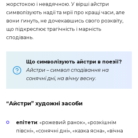
жорстокою і невдячною. У вірші айстри
символізують надії та мрії про кращі часи, але
вони гинуть, не дочекавшись свого розквіту,
що підкреслює трагічність і марність
сподівань.
Що символізують айстри в поезії?
Айстри – символ сподівання на
сонячні дні, на вічну весну
.
“Айстри” художні засоби
епітети
: «рожевий ранок», «розкішнім
півсні», «сонячні дні», «казка ясна», «вічна