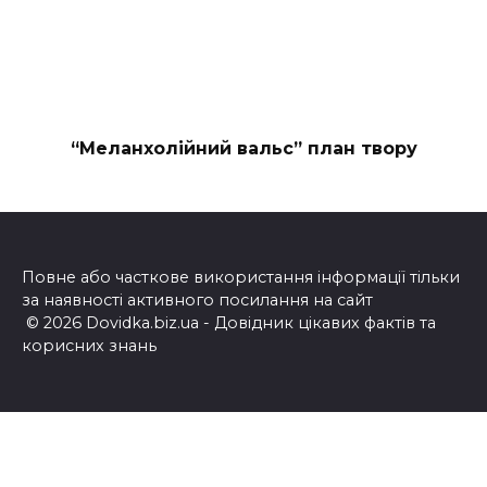
“Меланхолійний вальс” план твору
Повне або часткове використання інформації тільки
за наявності активного посилання на сайт
© 2026 Dovidka.biz.ua - Довідник цікавих фактів та
корисних знань