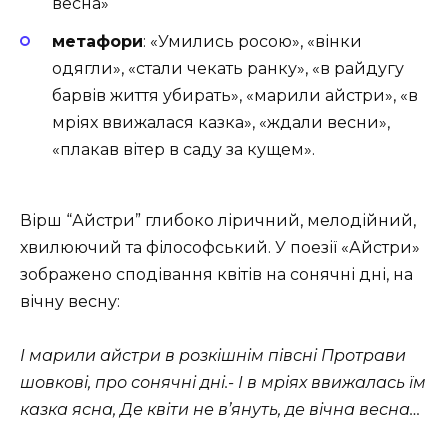
весна»
метафори
: «Умились росою», «вінки
одягли», «стали чекать ранку», «в райдугу
барвів життя убирать», «марили айстри», «в
мріях ввижалася казка», «ждали весни»,
«плакав вітер в саду за кущем».
Вірш “Айстри” глибоко ліричний, мелодійний,
хвилюючий та філософський. У поезії «Айстри»
зображено сподівання квітів на сонячні дні, на
вічну весну:
І марили айстри в розкішнім півсні Протрави
шовкові, про сонячні дні.- І в мріях ввижалась їм
казка ясна, Де квіти не в’януть, де вічна весна…