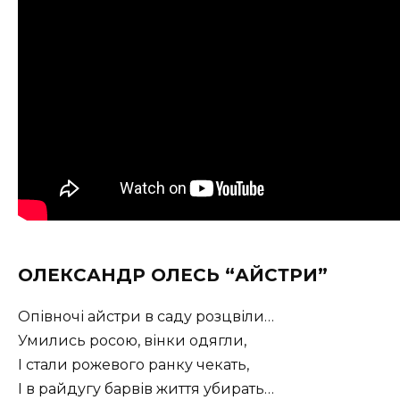
ОЛЕКСАНДР ОЛЕСЬ “АЙСТРИ”
Опівночі айстри в саду розцвіли…
Умились росою, вінки одягли,
І стали рожевого ранку чекать,
І в райдугу барвів життя убирать…