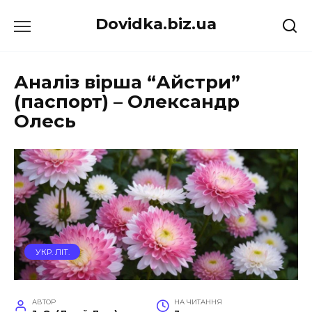
Перейти
Dovidka.biz.ua
до
вмісту
Аналіз вірша “Айстри”
(паспорт) – Олександр
Олесь
УКР. ЛІТ.
АВТОР
НА ЧИТАННЯ