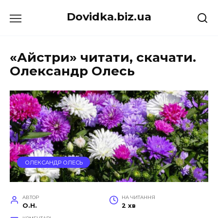
Перейти
Dovidka.biz.ua
до
вмісту
«Айстри» читати, скачати.
Олександр Олесь
ОЛЕКСАНДР ОЛЕСЬ
АВТОР
НА ЧИТАННЯ
O.H.
2 хв