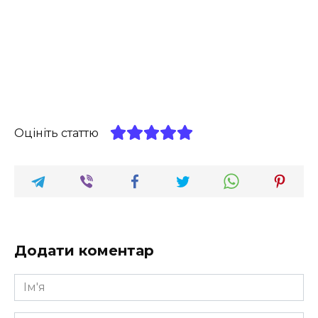
Оцініть статтю
Додати коментар
Ім'я
*