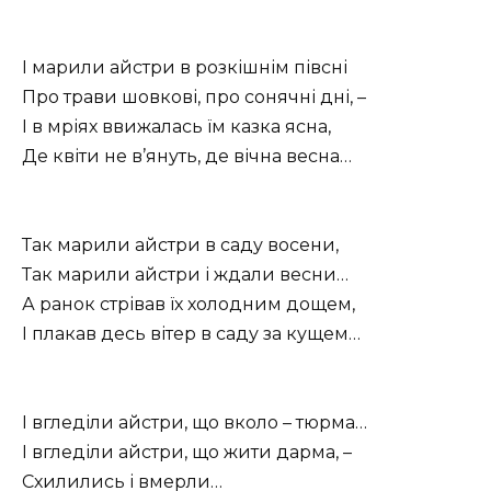
І марили айстри в розкішнім півсні
Про трави шовкові, про сонячні дні, –
І в мріях ввижалась їм казка ясна,
Де квіти не в’януть, де вічна весна…
Так марили айстри в саду восени,
Так марили айстри і ждали весни…
А ранок стрівав їх холодним дощем,
І плакав десь вітер в саду за кущем…
І вгледіли айстри, що вколо – тюрма…
І вгледіли айстри, що жити дарма, –
Схилились і вмерли…