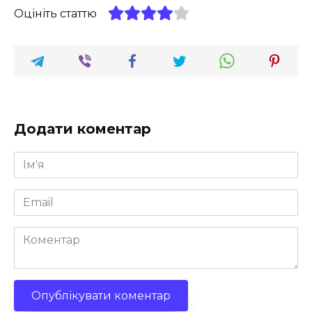
Оцініть статтю
Додати коментар
Ім'я
*
Email
*
Коментар