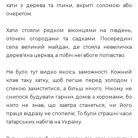
хати з дерева та глини, вкриті соломою або
очеретом.
Хати стояли рядком віконцями на південь,
оточені огородами та садками. Посередині
села великий майдан, де стояла невеличка
дерев’яна церква, а побіч неї вбоге попівство.
Не було тут видко якоїсь заможності. Кожний
клав таку хатку, щоб легше перед холодом і
спекою захиститися, а більш нічого. Нікому не
снилося будувати гарних домів з хоромами, бо
ніхто не знав, що завтра станеться, чи його
праця відразу не спопеліє. То були страшні часи
татарських набігів на Україну.