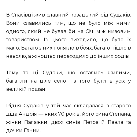
В Спасівці жив славний козацький рід Судаків.
Вони славились тим, що не було між ними
одного, який не бував би на Січі між низовим
товариством. Із цього виходило, що було їх
мало. Багато з них полягло в боях, багато пішло в
неволю, а жіноцтво переходило до інших родів.
Тому то ці Судаки, що остались живими,
багатіли на ціле село і з того були в усіх у
великій пошані.
Рідня Судаків у той час складалася з старого
діда Андрія — яких 70 років, його сина Степана,
жінки Палажки, двох синів Петра й Павла та
дочки Ганни.