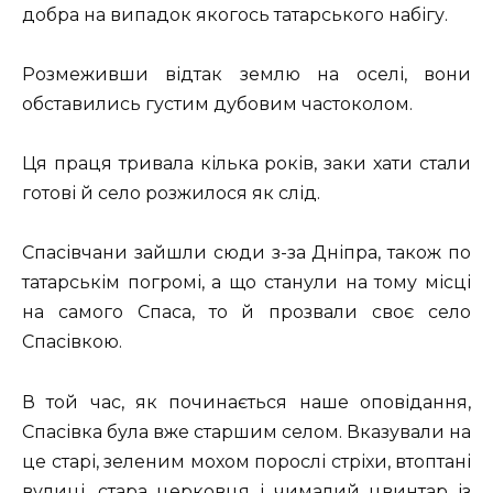
добра на випадок якогось татарського набігу.
Розмеживши відтак землю на оселі, вони
обставились густим дубовим частоколом.
Ця праця тривала кілька років, заки хати стали
готові й село розжилося як слід.
Спасівчани зайшли сюди з-за Дніпра, також по
татарськім погромі, а що станули на тому місці
на самого Спаса, то й прозвали своє село
Спасівкою.
В той час, як починається наше оповідання,
Спасівка була вже старшим селом. Вказували на
це старі, зеленим мохом порослі стріхи, втоптані
вулиці, стара церковця і чималий цвинтар із