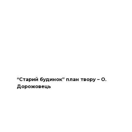
“Старий будинок” план твору – О.
Дорожовець