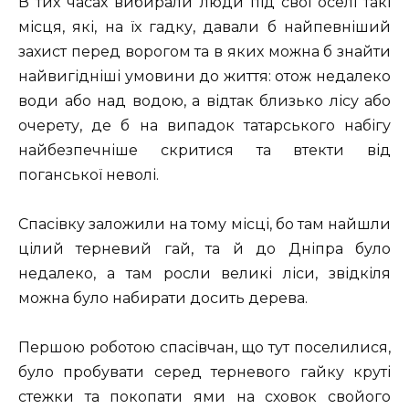
В тих часах вибирали люди під свої оселі такі
місця, які, на їх гадку, давали б найпевніший
захист перед ворогом та в яких можна б знайти
найвигідніші умовини до життя: отож недалеко
води або над водою, а відтак близько лісу або
очерету, де б на випадок татарського набігу
найбезпечніше скритися та втекти від
поганської неволі.
Спасівку заложили на тому місці, бо там найшли
цілий терневий гай, та й до Дніпра було
недалеко, а там росли великі ліси, звідкіля
можна було набирати досить дерева.
Першою роботою спасівчан, що тут поселилися,
було пробувати серед терневого гайку круті
стежки та покопати ями на сховок свойого