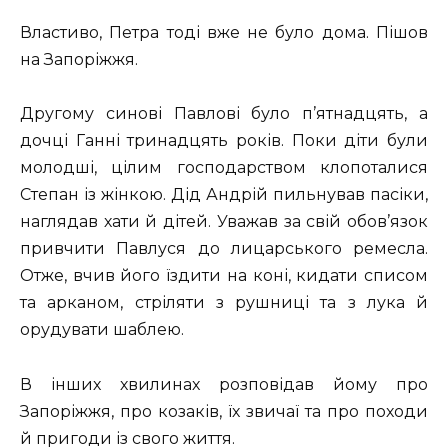
Властиво, Петра тоді вже не було дома. Пішов
на Запоріжжя.
Другому синові Павлові було п’ятнадцять, а
дочці Ганні тринадцять років. Поки діти були
молодші, цілим господарством клопоталися
Степан із жінкою. Дід Андрій пильнував пасіки,
наглядав хати й дітей. Уважав за свій обов’язок
привчити Павлуся до лицарського ремесла.
Отже, вчив його їздити на коні, кидати списом
та арканом, стріляти з рушниці та з лука й
орудувати шаблею.
В інших хвилинах розповідав йому про
Запоріжжя, про козаків, їх звичаї та про походи
й пригоди із свого життя.