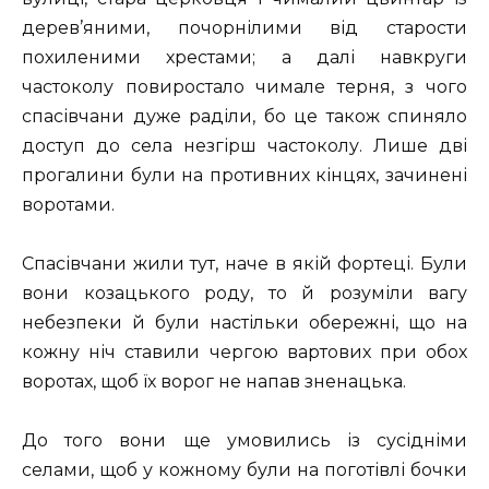
дерев’яними, почорнілими від старости
похиленими хрестами; а далі навкруги
частоколу повиростало чимале терня, з чого
спасівчани дуже раділи, бо це також спиняло
доступ до села незгірш частоколу. Лише дві
прогалини були на противних кінцях, зачинені
воротами.
Спасівчани жили тут, наче в якій фортеці. Були
вони козацького роду, то й розуміли вагу
небезпеки й були настільки обережні, що на
кожну ніч ставили чергою вартових при обох
воротах, щоб їх ворог не напав зненацька.
До того вони ще умовились із сусідніми
селами, щоб у кожному були на поготівлі бочки