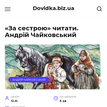
Перейти
Dovidka.biz.ua
до
вмісту
«За сестрою» читати.
Андрій Чайковський
АНДРІЙ ЧАЙКОВСЬКИЙ
АВТОР
НА ЧИТАННЯ
O.H.
5 хв