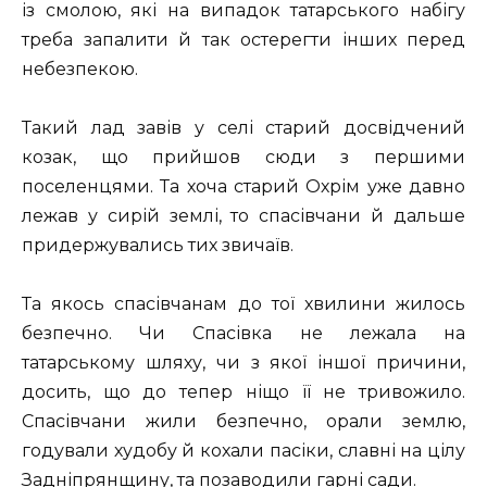
із смолою, які на випадок татарського набігу
треба запалити й так остерегти інших перед
небезпекою.
Такий лад завів у селі старий досвідчений
козак, що прийшов сюди з першими
поселенцями. Та хоча старий Охрім уже давно
лежав у сирій землі, то спасівчани й дальше
придержувались тих звичаїв.
Та якось спасівчанам до тої хвилини жилось
безпечно. Чи Спасівка не лежала на
татарському шляху, чи з якої іншої причини,
досить, що до тепер ніщо її не тривожило.
Спасівчани жили безпечно, орали землю,
годували худобу й кохали пасіки, славні на цілу
Задніпрянщину, та позаводили гарні сади.