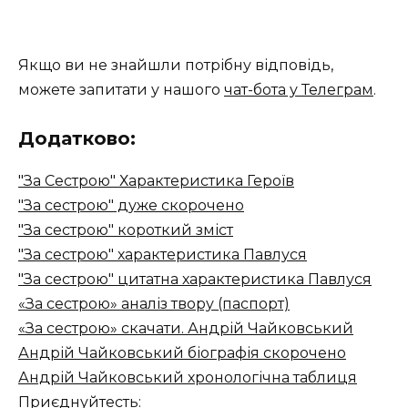
Якщо ви не знайшли потрібну відповідь,
можете запитати у нашого
чат-бота у Телеграм
.
Додатково:
"За Сестрою" Характеристика Героїв
"За сестрою" дуже скорочено
"За сестрою" короткий зміст
"За сестрою" характеристика Павлуся
"За сестрою" цитатна характеристика Павлуся
«За сестрою» аналіз твору (паспорт)
«За сестрою» скачати. Андрій Чайковський
Андрій Чайковський біографія скорочено
Андрій Чайковський хронологічна таблиця
Приєднуйтесть: