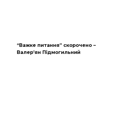
“Важке питання” скорочено –
Валер’ян Підмогильний