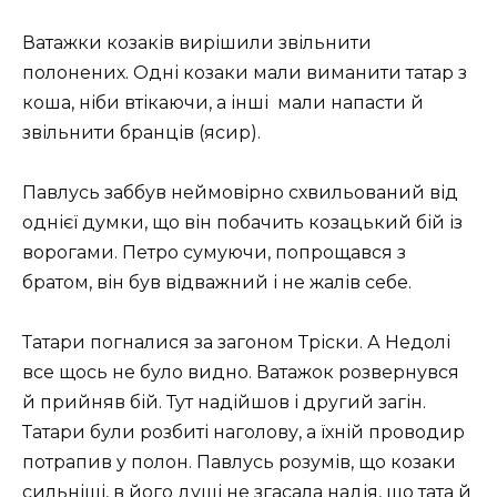
Ватажки козаків вирішили звільнити
полонених. Одні козаки мали виманити татар з
коша, ніби втікаючи, а інші мали напасти й
звільнити бранців (ясир).
Павлусь заббув неймовірно схвильований від
однієї думки, що він побачить козацький бій із
ворогами. Петро сумуючи, попрощався з
братом, він був відважний і не жалів себе.
Татари погналися за загоном Тріски. А Недолі
все щось не було видно. Ватажок розвернувся
й прийняв бій. Тут надійшов і другий загін.
Татари були розбиті наголову, а їхній проводир
потрапив у полон. Павлусь розумів, що козаки
сильніші, в його душі не згасала надія, що тата й