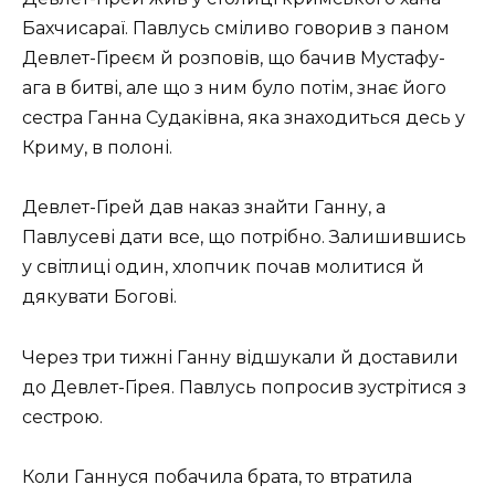
Бахчисараї. Павлусь сміливо говорив з паном
Девлет-Гіреєм й розповів, що бачив Мустафу-
ага в битві, але що з ним було потім, знає його
сестра Ганна Судаківна, яка знаходиться десь у
Криму, в полоні.
Девлет-Гірей дав наказ знайти Ганну, а
Павлусеві дати все, що потрібно. Залишившись
у світлиці один, хлопчик почав молитися й
дякувати Богові.
Через три тижні Ганну відшукали й доставили
до Девлет-Гірея. Павлусь попросив зустрітися з
сестрою.
Коли Ганнуся побачила брата, то втратила