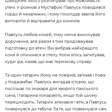
Швидким, якого розпитував про можливість
утечі. У розмові з Мустафою Павлусь поводився
гордо й незалежно, і тому госопдар звелів його
випороти й відправити до конюхів.
Павлусь любив коней, тому охоче виконував
доручення, але разом з тим продовжував
підготовку до втечі. Він вибрав найкращого
коня й опинився в степу. Коли хтось запитував,
куди їде, казав, що має термінову справу.
Та один татарин йому не повірив, зв’язав і повіз
у Коджамбак. Павлусь вигадав історію, що
поспішає по знахаря для хворого панського
сина, і татарина покарають, якщо той цьому
перешкодить. Татарин злякався і втік, а Павлусь
повернувся до табуна. За те, що повернувся сам,