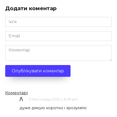
Додати коментар
Ім'я
*
Email
*
Коментар
Кількість
Коментарі
коментарів
/\
5 Листопада, 2025 о 8:59 pm
дуже дякую коротко і зрозуміло