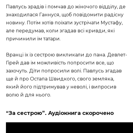
Павлусь зрадів і помчав до жіночого відділу, де
знаходилася Ганнуся, щоб повідомити радісну
новину. Потім хотів поїхати зустрічати Мустафу,
але передумав, коли згадав всі кривди, які
причинили їм татари.
Вранці їх із сестрою викликали до пана. Девлет-
Гірей дав їм можливість попросити все, що
захочуть. Діти попросили волі. Павлусь згадав
ще й про Остапа Швидкого, свого земляка,
який його підтримував у неволі, і випросив
волю й для нього.
“За сестрою”. Аудіокнига скорочено