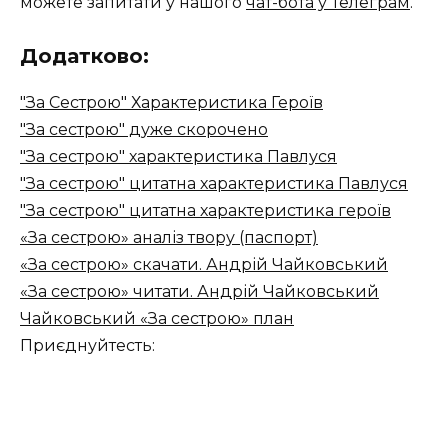
можете запитати у нашого
чат-бота у Телеграм
.
Додатково:
"За Сестрою" Характеристика Героїв
"За сестрою" дуже скорочено
"За сестрою" характеристика Павлуся
"За сестрою" цитатна характеристика Павлуся
"За сестрою" цитатна характеристика героїв
«За сестрою» аналіз твору (паспорт)
«За сестрою» скачати. Андрій Чайковський
«За сестрою» читати. Андрій Чайковський
Чайковський «За сестрою» план
Приєднуйтесть: