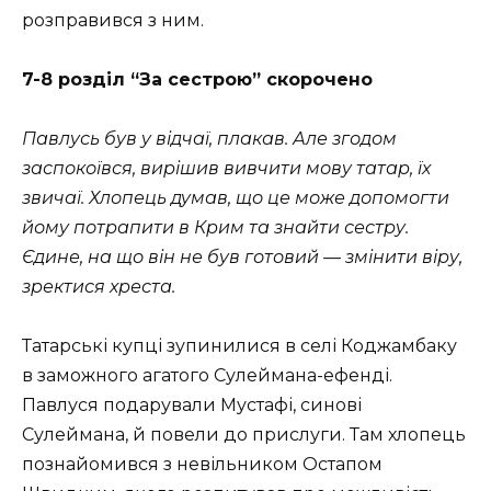
розправився з ним.
7-8 розділ “За сестрою” скорочено
Павлусь був у відчаї, плакав. Але згодом
заспокоївся, вирішив вивчити мову татар, їх
звичаї. Хлопець думав, що це може допомогти
йому потрапити в Крим та знайти сестру.
Єдине, на що він не був готовий — змінити віру,
зректися хреста.
Татарські купці зупинилися в селі Коджамбаку
в заможного агатого Сулеймана-ефенді.
Павлуся подарували Мустафі, синові
Сулеймана, й повели до прислуги. Там хлопець
познайомився з невільником Остапом