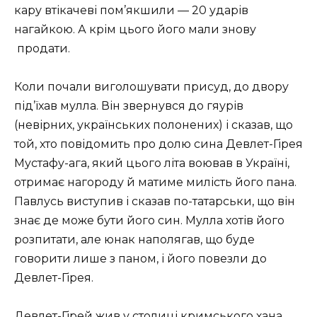
кару втікачеві пом’якшили — 20 ударів
нагайкою. А крім цього його мали знову
продати.
Коли почали виголошувати присуд, до двору
під’їхав мулла. Він звернувся до гяурів
(невірних, українських полонених) і сказав, що
той, хто повідомить про долю сина Девлет-Гірея
Мустафу-ага, який цього літа воював в Україні,
отримає нагороду й матиме милість його пана.
Павлусь виступив і сказав по-татарськи, що він
знає де може бути його син. Мулла хотів його
розпитати, але юнак наполягав, що буде
говорити лише з паном, і його повезли до
Девлет-Гірея.
Девлет-Гірей жив у столиці кримського хана