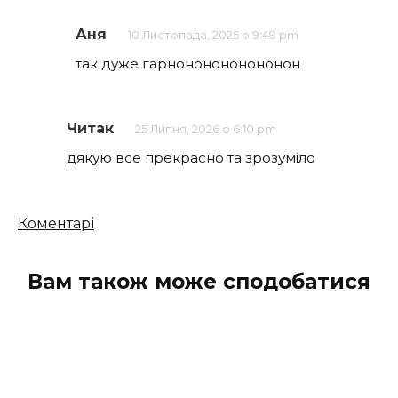
Аня
10 Листопада, 2025 о 9:49 pm
так дуже гарнононононононон
Читак
25 Липня, 2026 о 6:10 pm
дякую все прекрасно та зрозуміло
Кількість
Коментарі
коментарів
Вам також може сподобатися