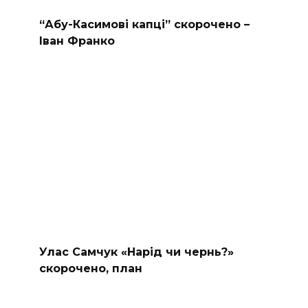
“Абу-Касимові капці” скорочено –
Іван Франко
Улас Самчук «Нарід чи чернь?»
скорочено, план