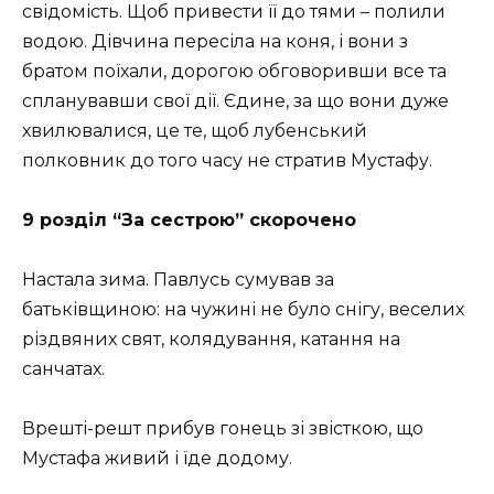
свідомість. Щоб привести її до тями – полили
водою. Дівчина пересіла на коня, і вони з
братом поїхали, дорогою обговоривши все та
спланувавши свої дії. Єдине, за що вони дуже
хвилювалися, це те, щоб лубенський
полковник до того часу не стратив Мустафу.
9 розділ “За сестрою” скорочено
Настала зима. Павлусь сумував за
батьківщиною: на чужині не було снігу, веселих
різдвяних свят, колядування, катання на
санчатах.
Врешті-решт прибув гонець зі звісткою, що
Мустафа живий і їде додому.