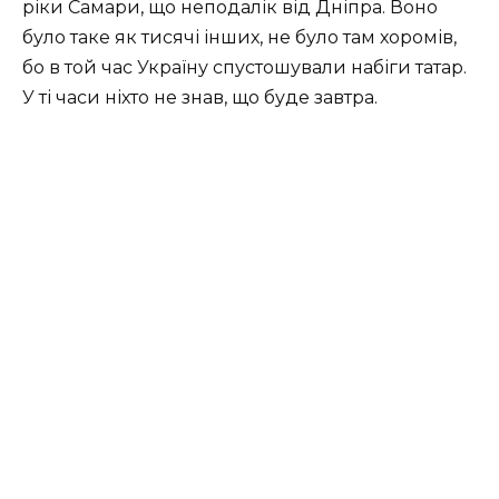
ріки Самари, що неподалік від Дніпра. Воно
було таке як тисячі інших, не було там хоромів,
бо в той час Україну спустошували набіги татар.
У ті часи ніхто не знав, що буде завтра.