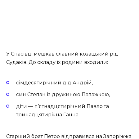
У Спасівці мешкав славний козацький рід
Судаків. До складу їх родини входили:
сімдесятирічний дід Андрій,
син Степан із дружиною Палажкою,
діти — п’ятнадцятирічний Павло та
тринадцятирічна Ганна.
Старший брат Петро відправився на Запоріжжя.