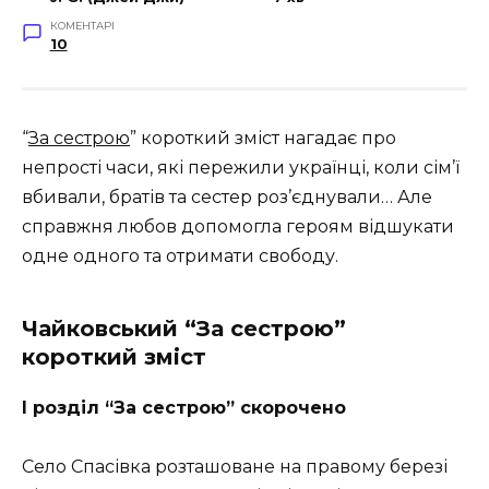
КОМЕНТАРІ
10
“
За сестрою
” короткий зміст нагадає про
непрості часи, які пережили українці, коли сім’ї
вбивали, братів та сестер роз’єднували… Але
справжня любов допомогла героям відшукати
одне одного та отримати свободу.
Чайковський “За сестрою”
короткий зміст
І розділ “За сестрою” скорочено
Село Спасівка розташоване на правому березі