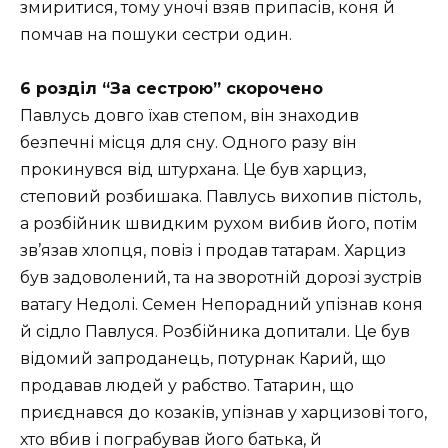
змиритися, тому уночі взяв припасів, коня й
помчав на пошуки сестри один.
6 розділ “За сестрою” скорочено
Павлусь довго їхав степом, він знаходив
безпечні місця для сну. Одного разу він
прокинувся від штурхана. Це був харциз,
степовий розбишака. Павлусь вихопив пістоль,
а розбійник швидким рухом вибив його, потім
зв’язав хлопця, повіз і продав татарам. Харциз
був задоволений, та на зворотній дорозі зустрів
ватагу Недолі. Семен Непорадний упізнав коня
й сідло Павлуся. Розбійника допитали. Це був
відомий запроданець, потурнак Карий, що
продавав людей у рабство. Татарин, що
приєднався до козаків, упізнав у харцизові того,
хто вбив і пограбував його батька, й