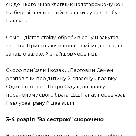
як до нього мчав хлопчик на татарському коні.
На березі знесилений вершник упав. Це був
Павлусь.
Семен дістав стрілу, обробив рану й закутав
хлопця. Припинаючи коня, помітив, що сідло
занадто важке, й знайшов червінці.
Скоро приїхали і козаки. Вартовий Семен
розповів їм про дитину й спалену Спасівку.
Один із козаків, Петро Судак, впізнав у
пораненому свого брата. Дід Панас перев’язав
Павлусеві рану й дав зілля.
3-4 розділ “За сестрою” скорочено
Вартовий Семен помітив, як до їхнього обозу