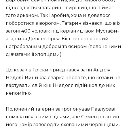
підкрадається татарин, і вирішив, що піймає
того арканом. Так і зробив, хоча й довелося
поборотися з ворогом. Татарин зізнався, що в їх
загоні 400 чоловік під керівництвом Мустафи-
ага, сина Девлет-Гірея. Кіш переповнений
награбованим добром та ясиром (полоненими
дівчатами її хлопцями).
До козаків Тріски приєднався загін Андрія
Недолі. Виникла сварка через те, що козаки не
вартували свій кіш і Недоля підійшов до них
непомітно.
Полонений татарин запропонував Павлусеві
помінятися з ним сідлами, але Семен розкрив
його намір заволодіти схованими червінцями.