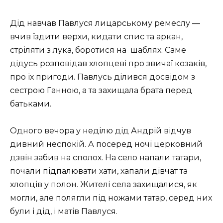
Дід навчав Павлуся лицарському ремеслу —
вчив їздити верхи, кидати спис та аркан,
стріляти з лука, боротися на шаблях. Саме
дідусь розповідав хлопцеві про звичаї козаків,
про їх пригоди. Павлусь ділився досвідом з
сестрою Ганною, а та захищала брата перед
батьками.
Одного вечора у неділю дід Андрій відчув
дивний неспокій. А посеред ночі церковний
дзвін забив на сполох. На село напали татари,
почали підпалювати хати, хапали дівчат та
хлопців у полон. Жителі села захищалися, як
могли, але полягли під ножами татар, серед них
були і дід, і матів Павлуся.