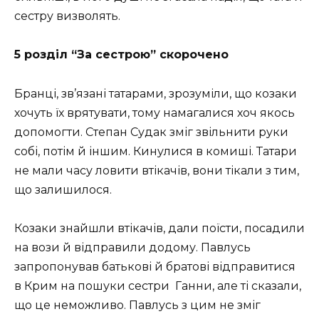
сестру визволять.
5 розділ “За сестрою” скорочено
Бранці, зв’язані татарами, зрозуміли, що козаки
хочуть їх врятувати, тому намагалися хоч якось
допомогти. Степан Судак зміг звільнити руки
собі, потім й іншим. Кинулися в комиші. Татари
не мали часу ловити втікачів, вони тікали з тим,
що залишилося.
Козаки знайшли втікачів, дали поїсти, посадили
на вози й відправили додому. Павлусь
запропонував батькові й братові відправитися
в Крим на пошуки сестри Ганни, але ті сказали,
що це неможливо. Павлусь з цим не зміг