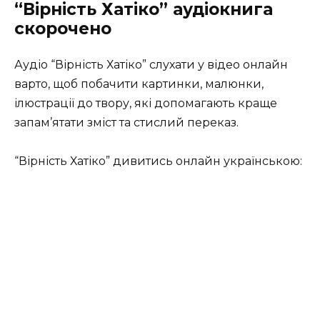
“Вірність Хатіко” а
удіокнига
скорочено
Аудіо “Вірність Хатіко” слухати у відео онлайн
варто, щоб побачити картинки, малюнки,
ілюстрації до твору, які допомагають краще
запам’ятати зміст та стислий переказ.
“Вірність Хатіко” дивитись онлайн українською: