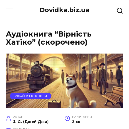
Перейти
Dovidka.biz.ua
до
вмісту
Аудіокнига “Вірність
Хатіко” (скорочено)
УКРАЇНСЬКІ КНИГИ
АВТОР
НА ЧИТАННЯ
J. G. (Джей Джи)
2 хв