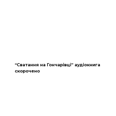
“Сватання на Гончарівці” аудіокнига
скорочено