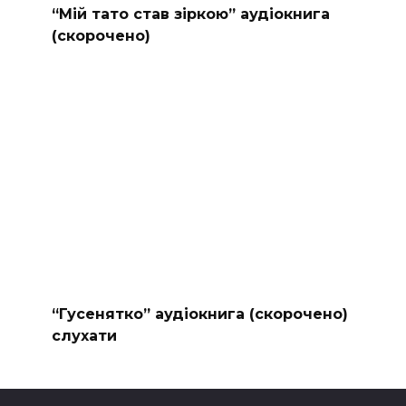
“Мій тато став зіркою” аудіокнига
(скорочено)
“Гусенятко” аудіокнига (скорочено)
слухати