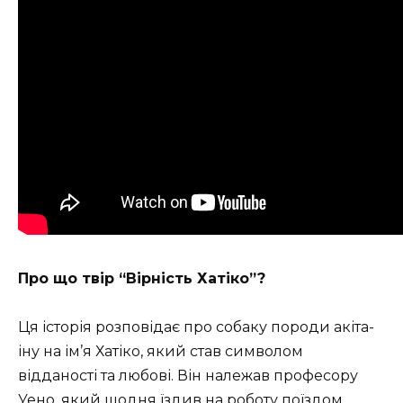
Про що твір “Вірність Хатіко”?
Ця історія розповідає про собаку породи акіта-
іну на ім’я Хатіко, який став символом
відданості та любові. Він належав професору
Уено, який щодня їздив на роботу поїздом.