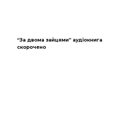
“За двома зайцями” аудіокнига
скорочено