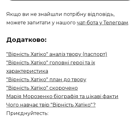
Якщо ви не знайшли потрібну відповідь,
можете запитати у нашого
чат-бота у Телеграм
.
Додатково:
"Вірність Хатіко" аналіз твору (паспорт)
"Вірність Хатіко" головні герої та їх
характеристика
"Вірність Хатіко" план до твору
"Вірність Хатіко" скорочено
Марія Морозенко біографія та цікаві факти
Чого навчає твір "Вірність Хатіко"?
Приєднуйтесть: