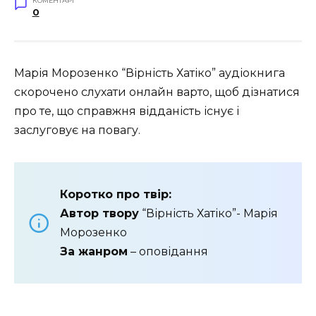
КОМЕНТАРІ
0
Марія Морозенко “Вірність Хатіко” аудіокнига
скорочено слухати онлайн варто, щоб дізнатися
про те, що справжня відданість існує і
заслуговує на повагу.
Коротко про твір:
Автор твору
“Вірність Хатіко”- Марія
Морозенко
За жанром
– оповідання