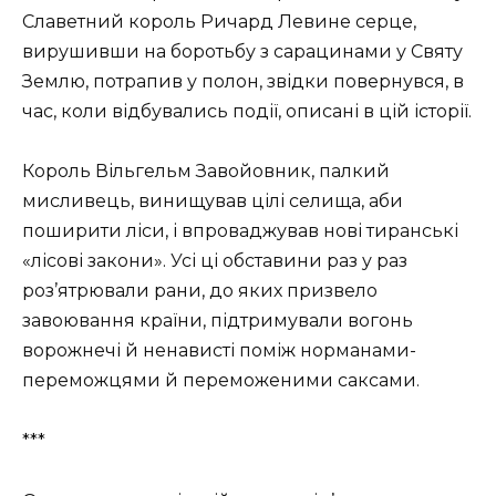
Славетний король Ричард Левине серце,
вирушивши на боротьбу з сарацинами у Святу
Землю, потрапив у полон, звідки повернувся, в
час, коли відбувались події, описані в цій історії.
Король Вільгельм Завойовник, палкий
мисливець, винищував цілі селища, аби
поширити ліси, і впроваджував нові тиранські
«лісові закони». Усі ці обставини раз у раз
роз’ятрювали рани, до яких призвело
завоювання країни, підтримували вогонь
ворожнечі й ненависті поміж норманами-
переможцями й переможеними саксами.
***