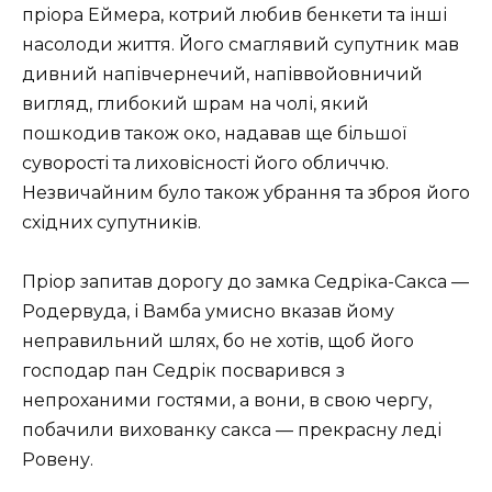
пріора Еймера, котрий любив бенкети та інші
насолоди життя. Його смаглявий супутник мав
дивний напівчернечий, напіввойовничий
вигляд, глибокий шрам на чолі, який
пошкодив також око, надавав ще більшої
суворості та лиховісності його обличчю.
Незвичайним було також убрання та зброя його
східних супутників.
Пріор запитав дорогу до замка Седріка-Сакса —
Родервуда, і Вамба умисно вказав йому
неправильний шлях, бо не хотів, щоб його
господар пан Седрік посварився з
непроханими гостями, а вони, в свою чергу,
побачили вихованку сакса — прекрасну леді
Ровену.