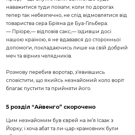
наважитися туди поїхати; коли по дорогах
тепер так небезпечно, не слід відмовлятися від
товариства сера Бріяна де Буа-Гільбера.
— Пріоре,— відповів сакс,— їздивши досі
нашою країною, я не вдавався до сторонньої
допомоги, покладаючись лише на свій добрий
меч та вірних челядників.
Розмову перебив воротар, з’явившись
сповістити, що якийсь незнайомий коло воріт
благає пустити та прийняти його.
5 розділ “Айвенго” скорочено
Цим незнайомим був єврей на ім’я Ісаак з
Йорку; і хоча абат та ли-цар-храмовник були