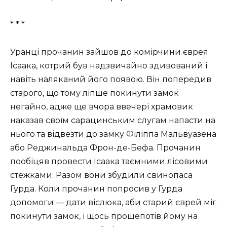
* * *
Уранці прочанин зайшов до комірчини єврея
Ісаака, котрий був надзвичайно здивований і
навіть наляканий його появою. Він попередив
старого, що тому ліпше покинути замок
негайно, адже ще вчора ввечері храмовик
наказав своїм сарацинським слугам напасти на
нього та відвезти до замку Філіппа Мальвуазена
або Реджинальда Фрон-де-Бефа. Прочанин
пообіцяв провести Ісаака таємними лісовими
стежками. Разом вони збудили свинопаса
Гурда. Коли прочанин попросив у Гурда
допомоги — дати віслюка, аби старий єврей міг
покинути замок, і щось прошепотів йому на