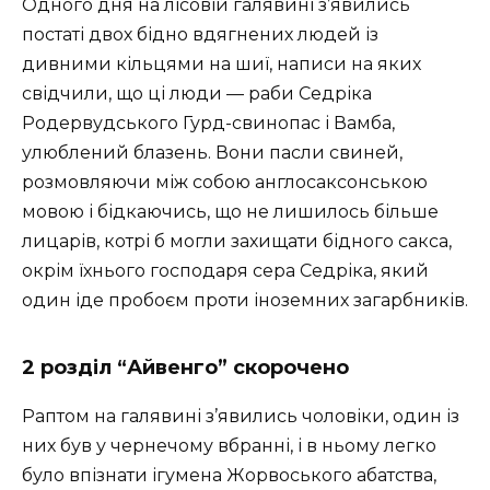
Одного дня на лісовій галявині з’явились
постаті двох бідно вдягнених людей із
дивними кільцями на шиї, написи на яких
свідчили, що ці люди — раби Седріка
Родервудського Гурд-свинопас і Вамба,
улюблений блазень. Вони пасли свиней,
розмовляючи між собою англосаксонською
мовою і бідкаючись, що не лишилось більше
лицарів, котрі б могли захищати бідного сакса,
окрім їхнього господаря сера Седріка, який
один іде пробоєм проти іноземних загарбників.
2 розділ “Айвенго” скорочено
Раптом на галявині з’явились чоловіки, один із
них був у чернечому вбранні, і в ньому легко
було впізнати ігумена Жорвоського абатства,