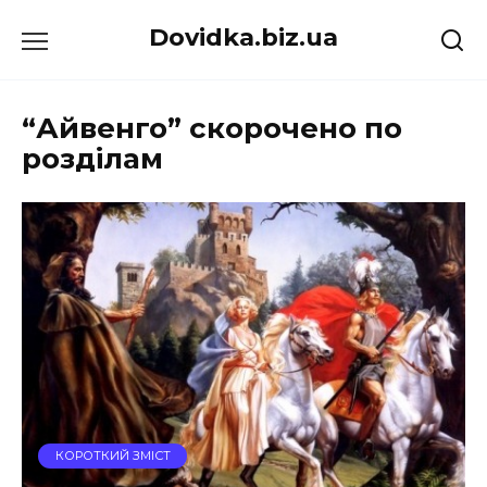
Перейти
Dovidka.biz.ua
до
вмісту
“Айвенго” скорочено по
розділам
КОРОТКИЙ ЗМІСТ