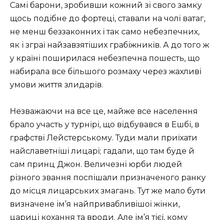
Самі барони, зробивши кожний зі свого замку
щось подібне до фортеці, ставали на чолі ватаг,
не менш беззаконних і так само небезпечних,
як і зграї найзавзятіших грабіжників. А до того ж
у країні поширилася небезпечна пошесть, що
набирала все більшого розмаху через жахливі
умови життя злидарів.
Незважаючи на все це, майже все населення
брало участь у турнірі, що відбувався в Ешбі, в
графстві Лейстерському. Туди мали приїхати
найславетніші лицарі; гадали, що там буде й
сам принц Джон. Величезні юрби людей
різного звання поспішали призначеного ранку
до місця лицарських змагань. Тут же мало бути
визначене ім’я найпривабливішоі жінки,
цариці кохання та вроди. Але ім’я тієї, кому