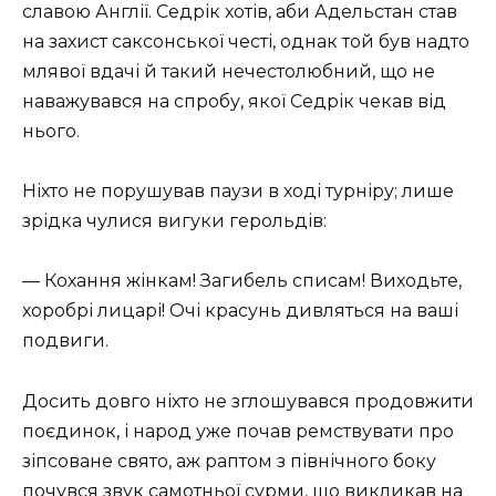
славою Англії. Седрік хотів, аби Адельстан став
на захист саксонської честі, однак той був надто
млявої вдачі й такий нечестолюбний, що не
наважувався на спробу, якої Седрік чекав від
нього.
Ніхто не порушував паузи в ході турніру; лише
зрідка чулися вигуки герольдів:
— Кохання жінкам! Загибель списам! Виходьте,
хоробрі лицарі! Очі красунь дивляться на ваші
подвиги.
Досить довго ніхто не зглошувався продовжити
поєдинок, і народ уже почав ремствувати про
зіпсоване свято, аж раптом з північного боку
почувся звук самотньої сурми, що викликав на