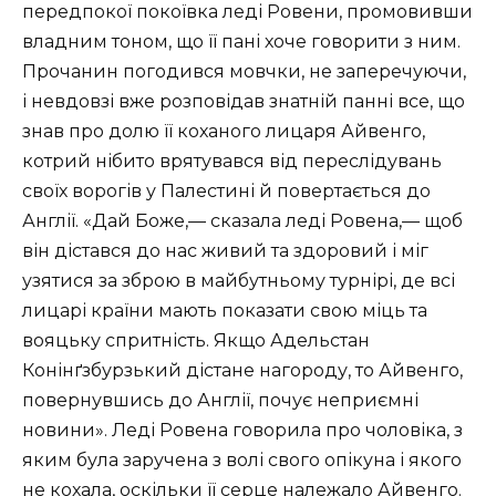
передпокої покоївка леді Ровени, промовивши
владним тоном, що її пані хоче говорити з ним.
Прочанин погодився мовчки, не заперечуючи,
і невдовзі вже розповідав знатній панні все, що
знав про долю її коханого лицаря Айвенго,
котрий нібито врятувався від переслідувань
своїх ворогів у Палестині й повертається до
Англії. «Дай Боже,— сказала леді Ровена,— щоб
він дістався до нас живий та здоровий і міг
узятися за зброю в майбутньому турнірі, де всі
лицарі країни мають показати свою міць та
вояцьку спритність. Якщо Адельстан
Конінґзбурзький дістане нагороду, то Айвенго,
повернувшись до Англії, почує неприємні
новини». Леді Ровена говорила про чоловіка, з
яким була заручена з волі свого опікуна і якого
не кохала, оскільки її серце належало Айвенго.