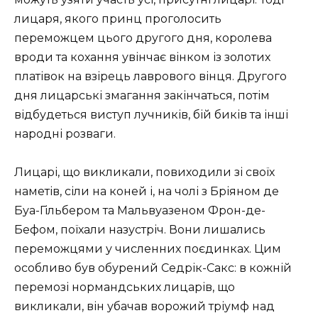
лицаря, якого принц проголосить
переможцем цього другого дня, королева
вроди та кохання увінчає вінком із золотих
платівок на взірець лаврового вінця. Другого
дня лицарські змагання закінчаться, потім
відбудеться виступ лучників, бій биків та інші
народні розваги.
Лицарі, що викликали, повиходили зі своїх
наметів, сіли на коней і, на чолі з Бріяном де
Буа-Гільбером та Мальвуазеном Фрон-де-
Бефом, поїхали назустріч. Вони лишались
переможцями у численних поєдинках. Цим
особливо був обурений Седрік-Сакс: в кожній
перемозі нормандських лицарів, що
викликали, він убачав ворожий тріумф над