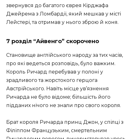
звернувся до багатого єврея Кірджафа
Джейрема з Ломбардії, який мешкав у місті
Лейстері, та отримав у нього зброю й коня.
7 розділ “Айвенго” скорочено
Становище англійського народу за тих часів,
про які ведеться розповідь, було важким.
Король Ричард перебував у полоні у
зрадливого та жорстокого герцога
Австрійського. Навіть місце ув’язнення
Ричарда не було відоме; більшість його
підданих нічого не знали про свого короля.
Брат короля Ричарда принц Джон, у спілці з
Філіппом Французьким, смертельним
Ричардовим ворогом, використовував увесь