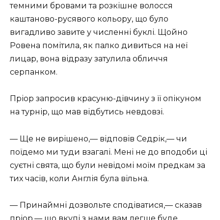
темними бровами та розкішне волосся
каштаново-русявого кольору, що було
вигадливо завите у численні буклі. Щойно
Ровена помітила, як палко дивиться на неї
лицар, вона відразу затулила обличчя
серпанком.
Пріор запросив красуню-дівчину з її опікуном
на турнір, що мав відбутись невдовзі.
— Ще не вирішено,— відповів Седрік,— чи
поїдемо ми туди взагалі. Мені не до вподоби ці
суєтні свята, що були невідомі моїм предкам за
тих часів, коли Англія була вільна.
— Принаймні дозвольте сподіватися,— сказав
пріор,— що вкупі з нами вам легше буде