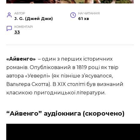
АВТОР
НА ЧИТАННЯ
J. G. (Джей Джи)
61 хв
КОМЕНТАРІ
33
«Айвенго»
– один з перших історичних
романів. Опублікований в 1819 році як твір
автора «Уеверлі» (як пізніше з’ясувалося,
Вальтера Скотта). В XIX столітті був визнаний
класикою пригодницької літератури.
“Айвенго” аудіокнига (скорочено)