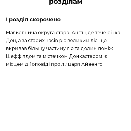
розділам
І розділ скорочено
Мальовнича округа старої Англії, де тече річка
Дон, а за старих часів ріс великий ліс, що
вкривав більшу частину гір та долин поміж
Шеффілдом та містечком Донкастером, є
місцем дії оповіді про лицаря Айвенго.