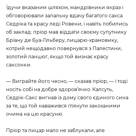
Їдучи вказаним шляхом, мандрівники якраз і
обговорювали запальну вдачу багатого сакса
Седріка та красу леді Ровени, і навіть побились
об заклад: пріор мав віддати своєму супутнику
Бріану де Буа-Гільберу, лицарю-храмовику,
котрий нещодавно повернувся з Палестини,
золотий ланцюг, якщо той визнає красу
саксонки.
— Виграйте його чесно, — сказав пріор, — і тоді
носіть собі на добре здоров’ячко. Калсуть,
Седрік-Сакс вигнав із дому свого єдиного сина
за те, що той наважився глянути закоханими
очима на цю красуню.
Пріор та лицар мало не заблукали, але