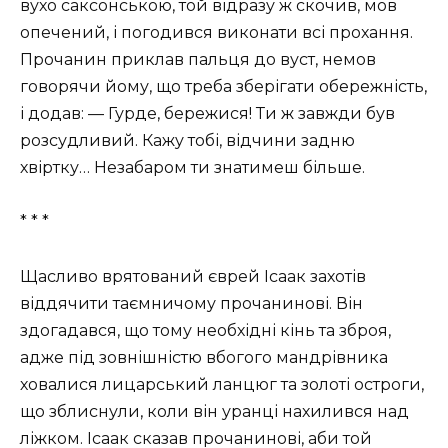
вухо саксонською, той відразу ж скочив, мов
опечений, і погодився виконати всі прохання.
Прочанин приклав пальця до вуст, немов
говорячи йому, що треба зберігати обережність,
і додав: — Гурде, бережися! Ти ж завжди був
розсудливий. Кажу тобі, відчини задню
хвіртку… Незабаром ти знатимеш більше.
* * *
Щасливо врятований єврей Ісаак захотів
віддячити таємничому прочанинові. Він
здогадався, що тому необхідні кінь та зброя,
адже під зовнішністю вбогого мандрівника
ховалися лицарський ланцюг та золоті остроги,
що зблиснули, коли він уранці нахилився над
ліжком. Ісаак сказав прочанинові, аби той