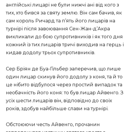
англійські лицарі не були нижчі ані від кого з
тих, хто бився за святу землю. Він сам бачив, як
сам король Ричард та п’ять його лицарів на
турнірі після завоювання Сен-Жан-д’Акра
викликали до бою супротивників і як того дня
кожний із тих лицарів тричі виходив на герць і
кидав додолу трьох супротивників.
Сер Бріян де Буа-Гільбер заперечив, що лише
один лицар скинув його додолу з коня, та й то
це нібито відбулося через простий випадок та
необачність його коня: то був лицар Айвенго. З
усіх шести лицарів він, відповідно до своїх
років, здобув найбільше слави на турнірі.
Обстоюючи честь Айвенго, прочанин