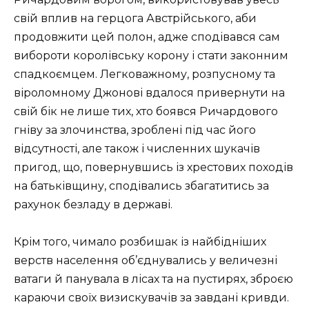
свій вплив на герцога Австрійського, аби
продовжити цей полон, адже сподівався сам
вибороти королівську корону і стати законним
спадкоємцем. Легковажному, розпусному та
віроломному Джонові вдалося привернути на
свій бік не лише тих, хто боявся Ричардового
гніву за злочинства, зроблені під час його
відсутності, але також і численних шукачів
пригод, що, повернувшись із хрестових походів
на батьківщину, сподівались збагатитись за
рахунок безладу в державі.
Крім того, чимало розбишак із найбідніших
верств населення об’єднувались у величезні
ватаги й панувала в лісах та на пустирях, зброєю
караючи своїх визискувачів за завдані кривди.