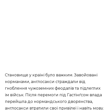
Становище у країні було важким. Завойовані
норманами, англосакси страждали від
гноблення чужоземних феодалів та підлеглих
їм військ. Після перемоги під Гастінґсом влада
перейшла до нормандського дворянства,
англосакси втратили свої привілеї і навіть мову.