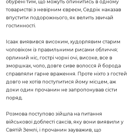
обурені тим, що можуть опинитись в одному
товаристві з невірним євреєм, Седрік наказав
впустити подорожнього, як велить звичай
гостинності.
Ісаак виявився високим, худорлявим старим
чоловіком із правильними рисами обличчя;
орлиний ніс, гострі чорні очі, високе, все в
зморшках, чоло, довге сиве волосся й борода
справляли гарне враження. Проте ніхто з гостей
довго не хотів поступитися йому місцем, аж
доки один прочанин не запропонував сісти
поряд.
Розмова поступово зійшла на питання
військової доблесті саксів, яку вони виявили у
Святій Землі, і прочанин зауважив, що