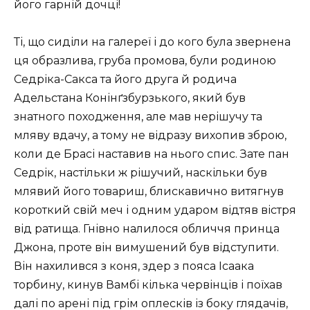
його гарній дочці!
Ті, що сиділи на галереї і до кого була звернена
ця образлива, груба промова, були родиною
Седріка-Сакса та його друга й родича
Адельстана Конінґзбурзького, який був
знатного походження, але мав нерішучу та
мляву вдачу, а тому не відразу вихопив зброю,
коли де Брасі наставив на нього спис. Зате пан
Седрік, настільки ж рішучий, наскільки був
млявий його товариш, блискавично витягнув
короткий свій меч і одним ударом відтяв вістря
від ратища. Гнівно налилося обличчя принца
Джона, проте він вимушений був відступити.
Він нахилився з коня, здер з пояса Ісаака
торбину, кинув Вамбі кілька червінців і поїхав
далі по арені під грім оплесків із боку глядачів,