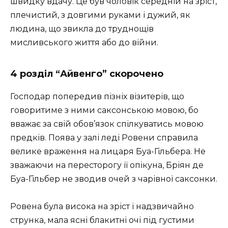
швидку вдачу. Це був чоловік середній на зріст,
плечистий, з довгими руками і дужий, як
людина, що звикла до труднощів
мисливського життя або до війни.
4 розділ “Айвенго” скорочено
Господар попередив пізніх візитерів, що
говоритиме з ними саксонською мовою, бо
вважає за свій обов’язок спілкуватись мовою
предків. Поява у залі леді Ровени справила
велике враження на лицаря Буа-Гільбера. Не
зважаючи на пересторогу її опікуна, Бріян де
Буа-Гільбер не зводив очей з чарівної саксонки.
Ровена була висока на зріст і надзвичайно
струнка, мала ясні блакитні очі під густими