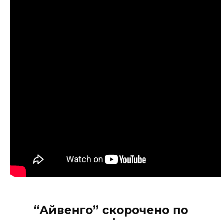
“Айвенго” скорочено по