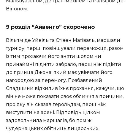
Мальвуазеном, де Гран-мехілем та Ральфом де-
Віпоном.
9 розділ “Айвенго” скорочено
Вільям де Уйвіль та Стівен Матіваль, маршали
турніру, перші повіншували переможця, разом
із тим прохаючи його зняти шолом чи
принаймні підняти забрало, перш ніж підійти
до принца Джона, який має увінчати його
нагородою за перемогу. Позбавлений
Спадщини відхилив їхнє прохання, кажучи, що
він не може показати своє обличчя з причини,
про яку він сказав герольдам, перш ніж
виступити на арені. Відповідь цілком
задовольнила маршалів, бо поміж
чудернацьких обітниць лицарських