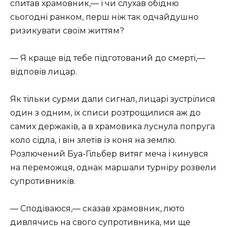
спитав храмовник,— і чи слухав обідню
сьогодні ранком, перш ніж так одчайдушно
ризикувати своїм життям?
— Я краще від тебе підготований до смерті,—
відповів лицар.
Як тільки сурми дали сигнал, лицарі зустрілися
один з одним, їх списи розтрощилися аж до
самих держаків, а в храмовика луснула попруга
коло сідла, і він злетів із коня на землю.
Розлючений Буа-Гільбер витяг меча і кинувся
на переможця, однак маршали турніру розвели
супротивників.
— Сподіваюся,— сказав храмовник, люто
дивлячись на свого супротивника, ми ще