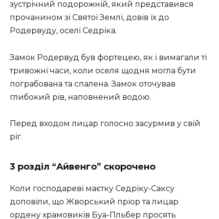
зустрічний подорожній, який представився
прочанином зі Святої Землі, довів їх до
Родервуду, оселі Седріка.
Замок Родервуд був фортецею, як і вимагали ті
тривожні часи, коли оселя щодня могла бути
пограбована та спалена. Замок оточував
глибокий рів, наповнений водою.
Перед входом лицар голосно засурмив у свій
ріг.
3 розділ “Айвенго” скорочено
Коли господареві маєтку Седріку-Саксу
доповіли, що Жворський пріор та лицар
ордену храмовиків Буа-Пльбер просять