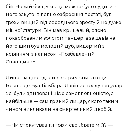
бій. Новий боєць, як це можна було судити з
його закутої в повне озброєння постаті, був
трохи вищий від середнього зросту й не дуже
міцної статури. Він мав крицевий, рясно
покарбований золотом панцер, а за девіз на
його щиті був молодий дуб, видертий з
корінням, з написом: «Позбавлений
Спадщини».
Лицар міцно вдарив вістрям списа в щит
Бріяна де Буа-Гільбера. Дзвінко пролунав удар.
Усі були здивовані цією самовпевненістю, а
найбільше — сам грізний лицар, якого таким
чином викликали на смертельний двобій.
— Чи спокутував ти гріхи свої, брате мій? —