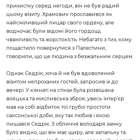
прихистку серед негоди, він не був радий
цьому візиту. Храмовик прославився як
найсміливіший лицар свого ордену, але
водночас були відомі його гордощі,
чванливість та жорстокість. Небагато з тих, кому
пощастило повернутися з Палестини,
говорили, що це людина з безжальним серцем.
Однак Седрік, хоча й не був вдоволений
візитом непроханих гостей, запросив їх до
вечері. У кімнаті на стінах була розвішана
вояцька та мисливська зброя, увесь інтер’єр
мав на собі відбиток тої грубої простоти
саксонської доби, яку так любив і якою
пишався Седрїк. З обличчя володаря замку
було видно, що він має щиру, але запальну та