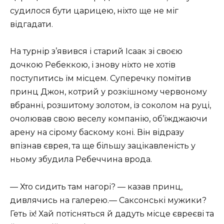
судилося бути царицею, ніхто ще не міг
відгадати.
На турнір з’явився і старий Ісаак зі своєю
дочкою Ребеккою, і знову ніхто не хотів
поступитись їм місцем. Суперечку помітив
принц Джон, котрий у розкішному червоному
вбранні, розшитому золотом, із соколом на руці,
очолював свою веселу компанію, об’їжджаючи
арену на сірому баскому коні. Він відразу
впізнав єврея, та ще більшу зацікавленість у
ньому збудила Ребеччина врода.
— Хто сидить там нагорі? — казав принц,
дивлячись на галерею.— Саксонські мужики?
Геть їх! Хай потісняться й дадуть місце євреєві та