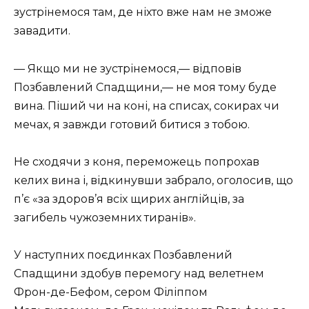
зустрінемося там, де ніхто вже нам не зможе
завадити.
— Якщо ми не зустрінемося,— відповів
Позбавлений Спадщини,— не моя тому буде
вина. Піший чи на коні, на списах, сокирах чи
мечах, я завжди готовий битися з тобою.
Не сходячи з коня, переможець попрохав
келих вина і, відкинувши забрало, оголосив, що
п’є «за здоров’я всіх щирих англійців, за
загибель чужоземних тиранів».
У наступних поєдинках Позбавлений
Спадщини здобув перемогу над велетнем
Фрон-де-Бефом, сером Філіппом