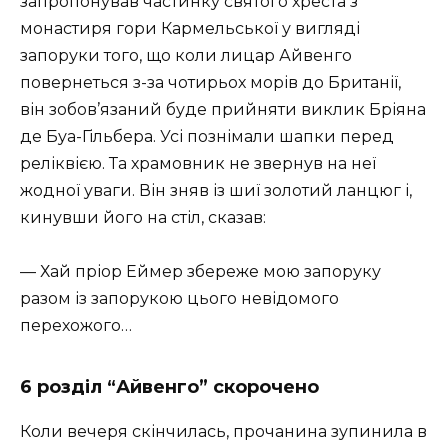
запропонував частинку святого хреста з
монастиря гори Кармельської у вигляді
запоруки того, що коли лицар Айвенго
повернеться з-за чотирьох морів до Британії,
він зобов’язаний буде прийняти виклик Бріяна
де Буа-Гільбера. Усі познімали шапки перед
реліквією. Та храмовник не звернув на неї
жодної уваги. Він зняв із шиї золотий ланцюг і,
кинувши його на стіл, сказав:
— Хай пріор Еймер збереже мою запоруку
разом із запорукою цього невідомого
перехожого…
6 розділ “Айвенго” скорочено
Коли вечеря скінчилась, прочанина зупинила в