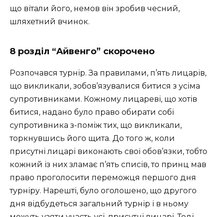
що вітали його, немов він зробив чесний,
шляхетний вчинок.
8 розділ “Айвенго” скорочено
Розпочався турнір. За правилами, п’ять лицарів,
що викликали, зобов’язувалися битися з усіма
супротивниками. Кожному лицареві, що хотів
битися, надано було право обирати собі
супротивника з-поміж тих, що викликали,
торкнувшись його щита. До того ж, коли
присутні лицарі виконають свої обов’язки, тобто
кожний із них зламає п’ять списів, то принц мав
право проголосити переможця першого дня
турніру. Нарешті, було оголошено, що другого
дня відбудеться загальний турнір і в ньому
можуть узяти участь усі, присутні лицарі. Тоді