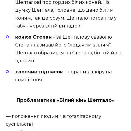
Шепталові про гордих білих коней. На
думку Шептала, головне, що дано білим
коням, так це розум. Шептало потрапив у
табун через злий випадок.
конюх Степан
– за Шепталову сваволю
Степан називав його “ледачим зіллям”.
Шептало образився на Степана, бо той його
вдарив.
хлопчик-підпасок
– поранив шкіру на
спині коня.
Проблематика «Білий кінь Шептало»
— положення людини в тоталітарному
суспільстві;