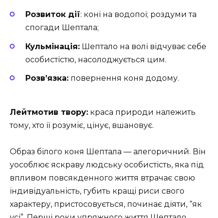
Розвиток дії
: коні на водопої; роздуми та
спогади Шептала;
Кульмінація:
Шептало на волі відчуває себе
особистістю, насолоджується цим.
Розв’язка:
повернення коня додому.
Лейтмотив твору:
краса природи належить
тому, хто її розуміє, цінує, вшановує.
Образ білого коня Шептала — алегоричний. Він
уособлює яскраву людську особистість, яка під
впливом повсякденного життя втрачає свою
індивідуальність, губить кращі риси свого
характеру, пристосовується, починає діяти, “як
усі”. Перші роки упряжного життя Шептало