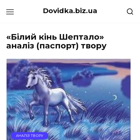
Перейти
Dovidka.biz.ua
до
вмісту
«Білий кінь Шептало»
аналіз (паспорт) твору
АНАЛІЗ ТВОРУ