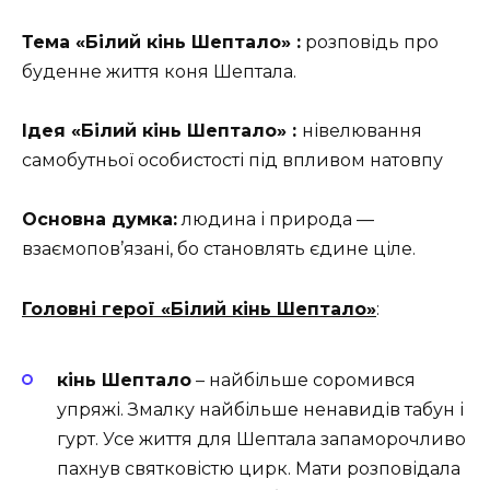
Тема «Білий кінь Шептало» :
розповідь про
буденне життя коня Шептала.
Ідея «Білий кінь Шептало» :
нівелювання
самобутньої особистості під впливом натовпу
Основна думка:
людина і природа —
взаємопов’язані, бо становлять єдине ціле.
Головні герої «Білий кінь Шептало»
:
кінь Шептало
– найбільше соромився
упряжі. Змалку найбільше ненавидів табун і
гурт. Усе життя для Шептала запаморочливо
пахнув святковістю цирк. Мати розповідала