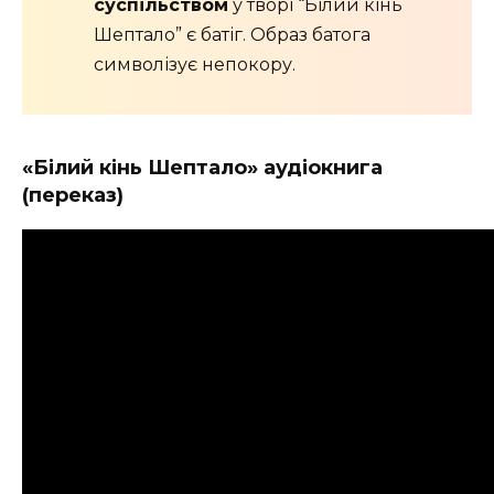
суспільством
у творі “Б
ілий кінь
Шептало”
є батіг. Образ батога
символізує непокору.
«Білий кінь Шептало» аудіокнига
(переказ)