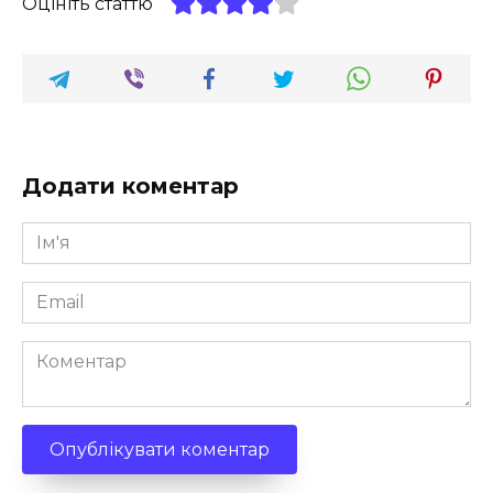
Оцініть статтю
Додати коментар
Ім'я
*
Email
*
Коментар