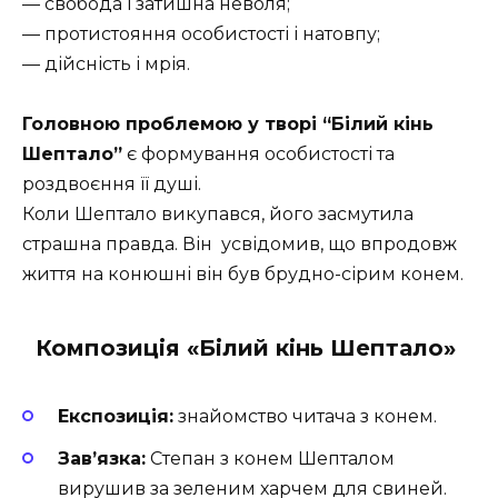
— свобода і затишна неволя;
— протистояння особистості і натовпу;
— дійсність і мрія.
Головною проблемою у творі “Білий кінь
Шептало”
є формування особистості та
роздвоєння її душі.
Коли Шептало викупався, його засмутила
страшна правда. Він усвідомив, що впродовж
життя на конюшні він був брудно-сірим конем.
Композиція «Білий кінь Шептало»
Експозиція:
знайомство читача з конем.
Зав’язка:
Степан з конем Шепталом
вирушив за зеленим харчем для свиней.