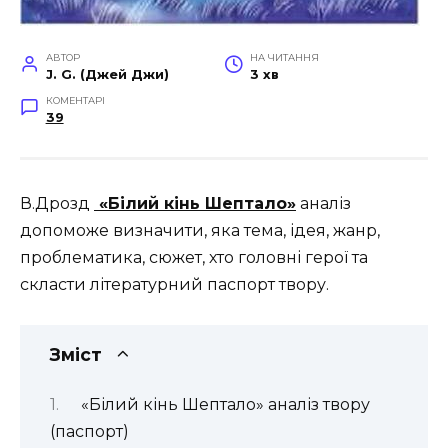
АВТОР
НА ЧИТАННЯ
J. G. (Джей Джи)
3 хв
КОМЕНТАРІ
39
В.Дрозд
«Білий кінь Шептало»
аналіз
допоможе визначити, яка тема, ідея, жанр,
проблематика, сюжет, хто головні герої та
скласти літературний паспорт твору.
Зміст
«Білий кінь Шептало» аналіз твору
(паспорт)