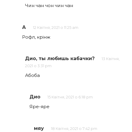
Чин чан чон чин чан
А
12 Квітня, 2021 о 11:25 am
Рофл, крінж
Дио, ты любишь кабачки?
13 Квітня,
2021 о 3:31 pm
Абоба
Дио
15 Квітня, 2021 о 6:18 pm
Яре-яре
мяу
18 Квітня, 2021 о 7:42 pm