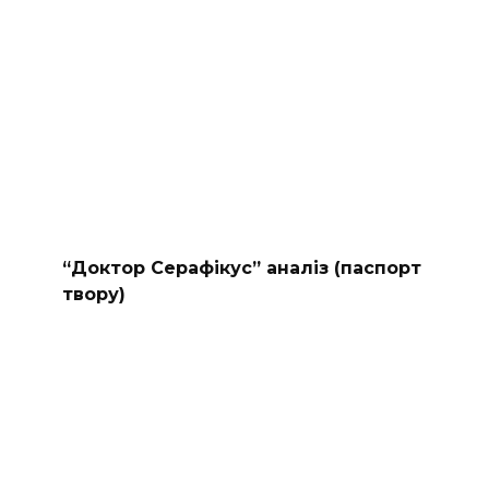
“Доктор Серафікус” аналіз (паспорт
твору)