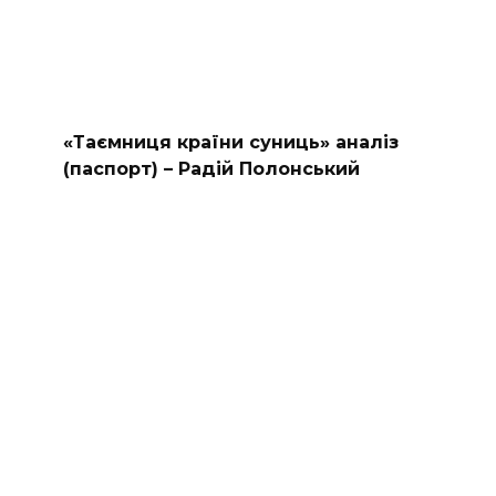
«Таємниця країни суниць» аналіз
(паспорт) – Радій Полонський