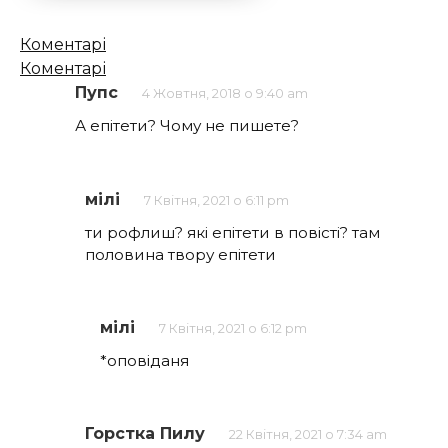
Кількість
Коментарі
коментарів
Коментарі
Пупс
4 Жовтня, 2018 о 9:40 am
А епітети? Чому не пишете?
мілі
7 Квітня, 2021 о 6:11 pm
ти рофлиш? які епітети в повісті? там
половина твору епітети
мілі
7 Квітня, 2021 о 6:12 pm
*оповіданя
Горстка Пилу
22 Квітня, 2021 о 7:34 am