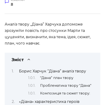
КОМЕНТАРІ
0
Аналіз твору „Діана” Харчука допоможе
зрозуміти повість про стосунки Марти та
цуценяти, визначити, яка тема, ідея, сюжет,
план, чого навчає.
Зміст
Борис Харчук “Діана” аналіз твору
“Діана” план твору
Проблематика твору “Діана”
Композиція та сюжет твору:
«Діана» характеристика героїв