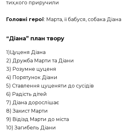
тих,кого приручили
Головні герої
: Марта, її бабуся, собака Діана
“Діана” план твору
1)Цуценя Діана
2) Дружба Марти та Діани
3) Розумне цуценя
4) Порятунок Діани
5) Ставлення цуценяти до сусідів
6) Радість дітей
7) Діана дорослішає
8) Захист Марти
9) Відїзд Марти до міста
10) Загибель Діани