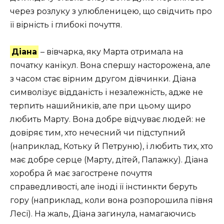
через розлуку з улюбленицею, що свідчить про
її вірність і глибокі почуття.
Діана
– вівчарка, яку Марта отримала на
початку канікул. Вона спершу насторожена, але
з часом стає вірним другом дівчинки. Діана
символізує відданість і незалежність, адже не
терпить нашийників, але при цьому щиро
любить Марту. Вона добре відчуває людей: не
довіряє тим, хто нечесний чи підступний
(наприклад, Котьку й Петруню), і любить тих, хто
має добре серце (Марту, дітей, Палажку). Діана
хоробра й має загострене почуття
справедливості, але іноді її інстинкти беруть
гору (наприклад, коли вона розпорошила півня
Лесі). На жаль, Діана загинула, намагаючись