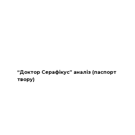
“Доктор Серафікус” аналіз (паспорт
твору)