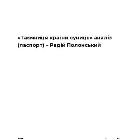
«Таємниця країни суниць» аналіз
(паспорт) – Радій Полонський