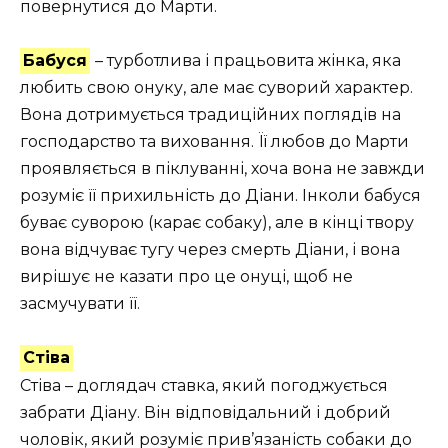
повернутися до Марти.
Бабуся
– турботлива і працьовита жінка, яка
любить свою онуку, але має суворий характер.
Вона дотримується традиційних поглядів на
господарство та виховання. Її любов до Марти
проявляється в піклуванні, хоча вона не завжди
розуміє її прихильність до Діани. Інколи бабуся
буває суворою (карає собаку), але в кінці твору
вона відчуває тугу через смерть Діани, і вона
вирішує не казати про це онуці, щоб не
засмучувати її.
Стіва
Стіва – доглядач ставка, який погоджується
забрати Діану. Він відповідальний і добрий
чоловік, який розуміє прив’язаність собаки до