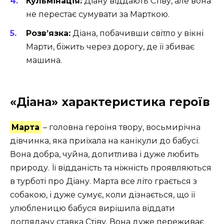
Кульмінація:
Діану віддають Стіву, але вона
не перестає сумувати за Марткою.
Розв’язка:
Діана, побачивши світло у вікні
Марти, біжить через дорогу, де її збиває
машина.
«Діана» характеристика героїв
Марта
– головна героїня твору, восьмирічна
дівчинка, яка приїхала на канікули до бабусі.
Вона добра, чуйна, допитлива і дуже любить
природу. Її відданість та ніжність проявляються
в турботі про Діану. Марта все літо грається з
собакою, і дуже сумує, коли дізнається, що її
улюбленицю бабуся вирішила віддати
доглядачу ставка Стіву. Вона дуже переживає