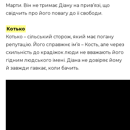
Марти. Він не тримає Діану на прив’язі, що
свідчить про його повагу до її свободи.
Котько
Котько – сільський сторож, який має погану
репутацію. Його справжнє ім’я – Кость, але через
схильність до крадіжок люди не вважають його
гідним людського імені. Діана не довіряє йому
й завжди гавкає, коли бачить.