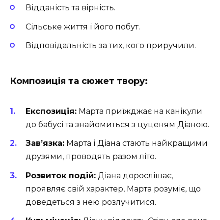
Відданість та вірність.
Сільське життя і його побут.
Відповідальність за тих, кого приручили.
Композиція та сюжет твору:
Експозиція:
Марта приїжджає на канікули
до бабусі та знайомиться з цуценям Діаною.
Зав’язка:
Марта і Діана стають найкращими
друзями, проводять разом літо.
Розвиток подій:
Діана дорослішає,
проявляє свій характер, Марта розуміє, що
доведеться з нею розлучитися.