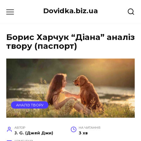
Перейти
Dovidka.biz.ua
до
вмісту
Борис Харчук “Діана” аналіз
твору (паспорт)
АНАЛІЗ ТВОРУ
АВТОР
НА ЧИТАННЯ
J. G. (Джей Джи)
3 хв