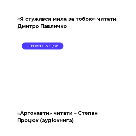
«Я стужився мила за тобою» читати.
Дмитро Павличко
СТЕПАН ПРОЦЮК
«Аргонавти» читати – Степан
Процюк (аудіокнига)