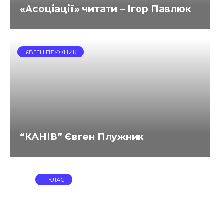
«Асоціації» читати – Ігор Павлюк
ЄВГЕН ПЛУЖНИК
“КАНІВ” Євген Плужник
11 КЛАС