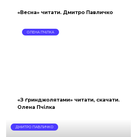
«Весна» читати. Дмитро Павличко
ОЛЕНА ПЧІЛКА
«З ґринджолятами» читати, скачати.
Олена Пчілка
ДМИТРО ПАВЛИЧКО