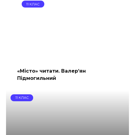
11 КЛАС
«Місто» читати. Валер’ян
Підмогильний
11 КЛАС