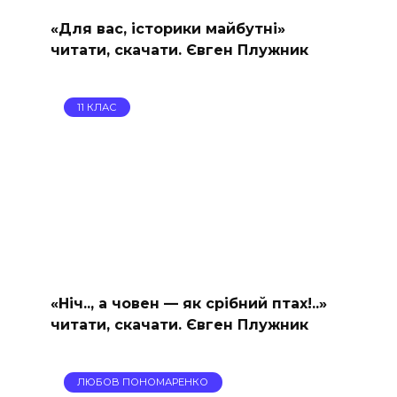
«Для вас, історики майбутні»
читати, скачати. Євген Плужник
11 КЛАС
«Ніч.., а човен — як срібний птах!..»
читати, скачати. Євген Плужник
ЛЮБОВ ПОНОМАРЕНКО