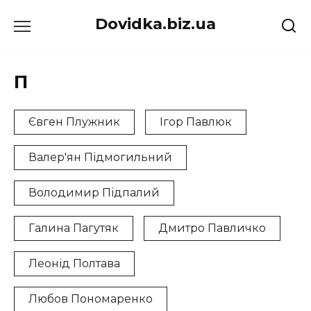
Перейти
Dovidka.biz.ua
до
вмісту
П
Євген Плужник
Ігор Павлюк
Валер'ян Підмогильний
Володимир Підпалий
Галина Пагутяк
Дмитро Павличко
Леонід Полтава
Любов Пономаренко