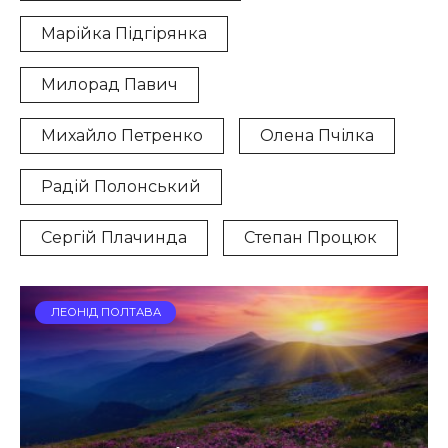
Марійка Підгірянка
Милорад Павич
Михайло Петренко
Олена Пчілка
Радій Полонський
Сергій Плачинда
Степан Процюк
ЛЕОНІД ПОЛТАВА