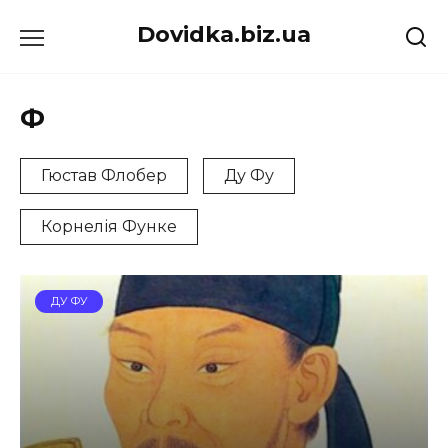
Перейти
Dovidka.biz.ua
до
вмісту
Ф
Гюстав Флобер
Ду Фу
Корнелія Функе
ДУ ФУ