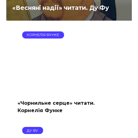
«Весняні надії» читати. Ду Фу
КОРНЕЛІЯ ФУНКЕ
«Чорнильне серце» читати.
Корнелія Функе
ДУ ФУ