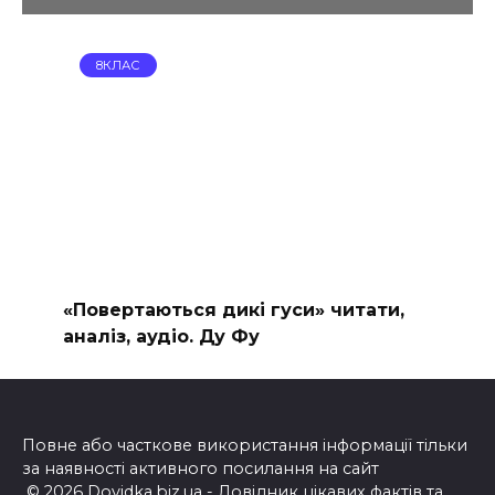
8КЛАС
«Повертаються дикі гуси» читати,
аналіз, аудіо. Ду Фу
Повне або часткове використання інформації тільки
за наявності активного посилання на сайт
© 2026 Dovidka.biz.ua - Довідник цікавих фактів та