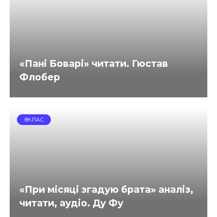
«Пані Боварі» читати. Гюстав
Флобер
8КЛАС
«При місяці згадую брата» аналіз,
читати, аудіо. Ду Фу