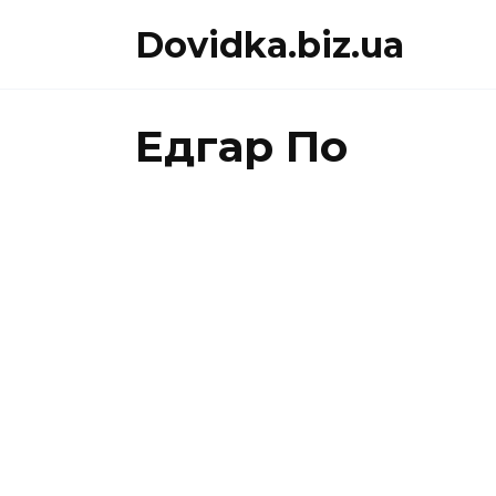
Перейти
Dovidka.biz.ua
до
вмісту
Едгар По
ЕДГАР ПО
КОРОТ