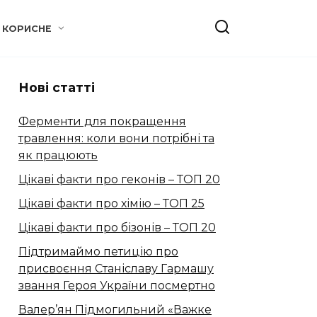
КОРИСНЕ
Нові статті
Ферменти для покращення
травлення: коли вони потрібні та
як працюють
Цікаві факти про геконів – ТОП 20
Цікаві факти про хімію – ТОП 25
Цікаві факти про бізонів – ТОП 20
Підтримаймо петицію про
присвоєння Станіславу Гармашу
звання Героя України посмертно
Валер’ян Підмогильний «Важке