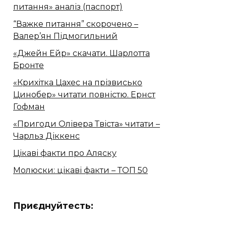
питання» аналіз (паспорт)
“Важке питання” скорочено –
Валер’ян Підмогильний
«Джейн Ейр» скачати. Шарлотта
Бронте
«Крихітка Цахес на прізвисько
Цинобер» читати повністю. Ернст
Гофман
«Пригоди Олівера Твіста» читати –
Чарльз Діккенс
Цікаві факти про Аляску
Молюски: цікаві факти – ТОП 50
Приєднуйтесть: