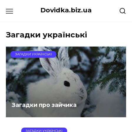
Перейти
Dovidka.biz.ua
до
вмісту
Загадки українські
ЗАГАДКИ УКРАЇНСЬКІ
Загадки про зайчика
ЗАГАДКИ УКРАЇНСЬКІ