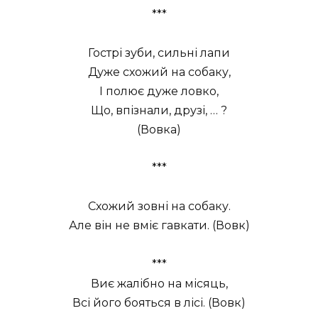
***
Гострі зуби, сильні лапи
Дуже схожий на собаку,
І полює дуже ловко,
Що, впізнали, друзі, … ?
(Вовка)
***
Схожий зовні на собаку.
Але він не вміє гавкати. (Вовк)
***
Виє жалібно на місяць,
Всі його бояться в лісі. (Вовк)