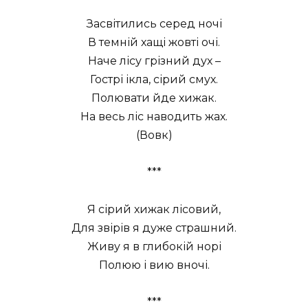
Засвітились серед ночі
В темній хащі жовті очі.
Наче лісу грізний дух –
Гострі ікла, сірий смух.
Полювати йде хижак.
На весь ліс наводить жах.
(Вовк)
***
Я сірий хижак лісовий,
Для звірів я дуже страшний.
Живу я в глибокій норі
Полюю і вию вночі.
***