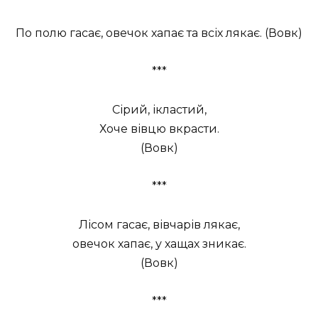
По полю гасає, овечок хапає та всіх лякає. (Вовк)
***
Сірий, ікластий,
Хоче вівцю вкрасти.
(Вовк)
***
Лісом гасає, вівчарів лякає,
овечок хапає, у хащах зникає.
(Вовк)
***