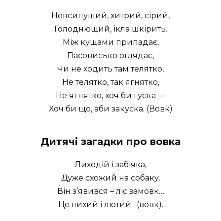
Невсипущий, хитрий, сірий,
Голоднющий, ікла шкірить.
Між кущами припадає,
Пасовисько оглядає,
Чи не ходить там телятко,
Не телятко, так ягнятко,
Не ягнятко, хоч би гуска —
Хоч би що, аби закуска. (Вовк)
Дитячі загадки про вовка
Лиходій і забіяка,
Дуже схожий на собаку.
Він з’явився – ліс замовк…
Це лихий і лютий…(вовк).