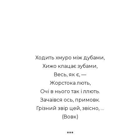
Ходить хмуро між дубами,
Хижо клацає зубами,
Весь, як є, —
Жорстока лють,
Очі в нього так і ллють.
Зачаївся ось, примовк.
Грізний звір цей, звісно, …
(Вовк)
***