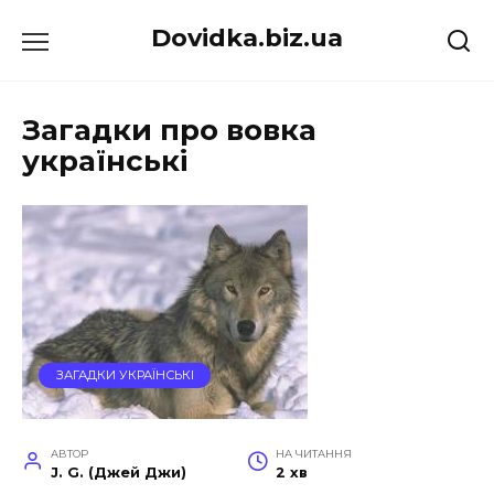
Перейти
Dovidka.biz.ua
до
вмісту
Загадки про вовка
українські
ЗАГАДКИ УКРАЇНСЬКІ
АВТОР
НА ЧИТАННЯ
J. G. (Джей Джи)
2 хв