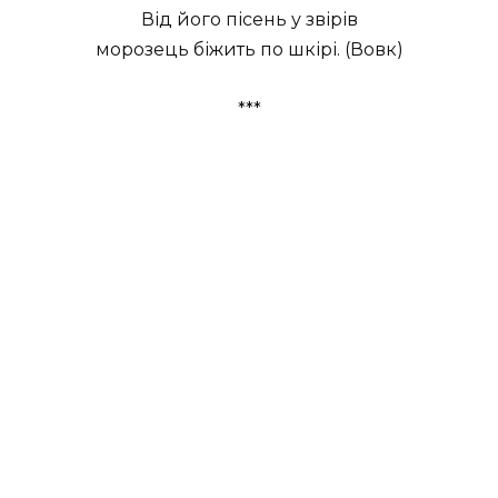
Від його пісень у звірів
морозець біжить по шкірі. (Вовк)
***