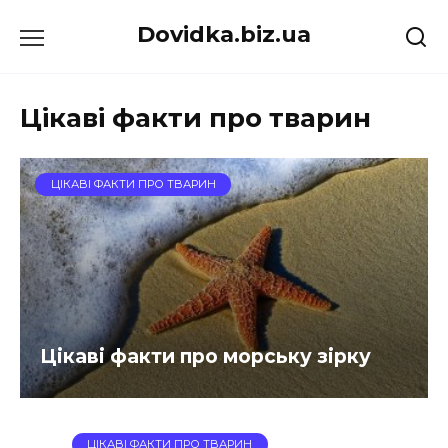
Перейти
Dovidka.biz.ua
до
вмісту
Цікаві факти про тварин
ЦІКАВІ ФАКТИ ПРО ТВАРИН
Цікаві факти про морську зірку
ЦІКАВІ ФАКТИ ПРО ТВАРИН