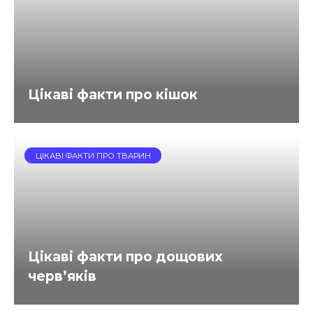
Цікаві факти про кішок
ЦІКАВІ ФАКТИ ПРО ТВАРИН
Цікаві факти про дощових
черв’яків