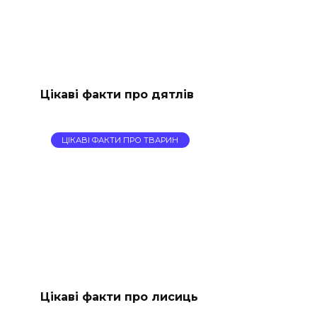
Цікаві факти про дятлів
ЦІКАВІ ФАКТИ ПРО ТВАРИН
Цікаві факти про лисиць