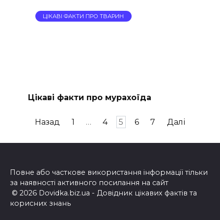
ЦІКАВІ ФАКТИ ПРО ТВАРИН
Цікаві факти про мурахоїда
Пагінація
Назад
1
…
4
5
6
7
Далі
записів
Повне або часткове використання інформації тільки
за наявності активного посилання на сайт
© 2026 Dovidka.biz.ua - Довідник цікавих фактів та
корисних знань