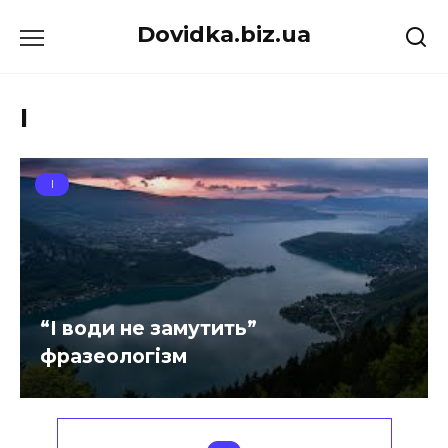
Перейти
Dovidka.biz.ua
до
вмісту
І
І
“І води не замутить”
фразеологізм