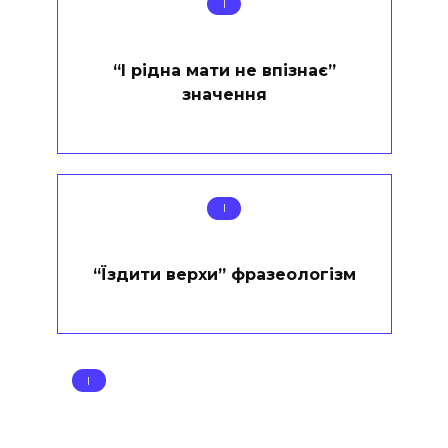
І
“І рідна мати не впізнає”
значення
І
“Їздити верхи” фразеологізм
І