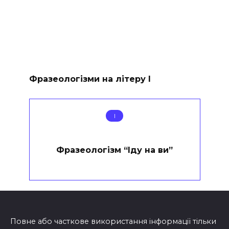
Фразеологізми на літеру І
І
Фразеологізм “Іду на ви”
Повне або часткове використання інформації тільки