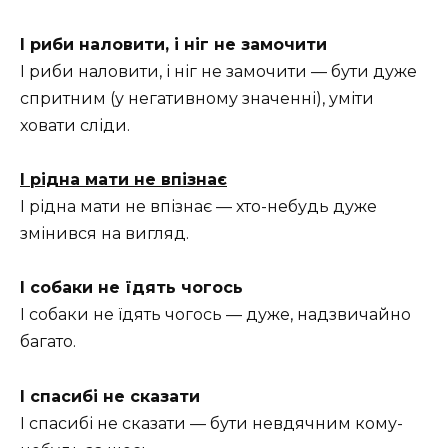
І риби наловити, і ніг не замочити
І риби наловити, і ніг не замочити — бути дуже
спритним (у негативному значенні), уміти
ховати сліди.
І рідна мати не впізнає
І рідна мати не впізнає — хто-небудь дуже
змінився на вигляд.
І собаки не їдять чогось
І собаки не їдять чогось — дуже, надзвичайно
багато.
І спасибі не сказати
І спасибі не сказати — бути невдячним кому-