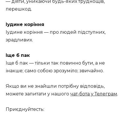
— діяти, уникаючи будь-яких труднощів,
перешкод.
Іудине коріння
Іудине коріння — про людей підступних,
зрадливих.
Іще б пак
Іще б пак — тільки так повинно бути, а не
інакше; само собою зрозуміло; звичайно.
Якщо ви не знайшли потрібну відповідь,
можете запитати у нашого
чат-бота у Телеграм
.
Приєднуйтесть: