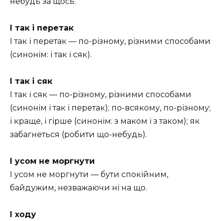
небудь за щось.
І так і перетак
І так і перетак — по-різному, різними способами
(синонім: і так і сяк).
І так і сяк
І так і сяк — по-різному, різними способами
(синонім і так і перетак); по-всякому, по-різному;
і краще, і гірше (синонім: з маком і з таком); як
забагнеться (робити що-небудь).
І усом не моргнути
І усом не моргнути — бути спокійним,
байдужим, незважаючи ні на що.
І ходу