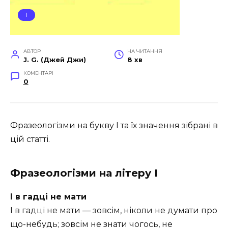
І
АВТОР
НА ЧИТАННЯ
J. G. (Джей Джи)
8 хв
КОМЕНТАРІ
0
Фразеологізми на букву І та їх значення зібрані в
цій статті.
Фразеологізми на літеру І
І в гадці не мати
І в гадці не мати — зовсім, ніколи не думати про
що-небудь; зовсім не знати чогось, не