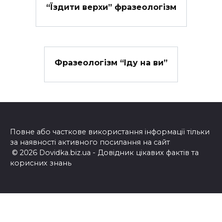
“Їздити верхи” фразеологізм
Фразеологізм “Іду на ви”
Повне або часткове використання інформації тільки
за наявності активного посилання на сайт
© 2026 Dovidka.biz.ua - Довідник цікавих фактів та
корисних знань