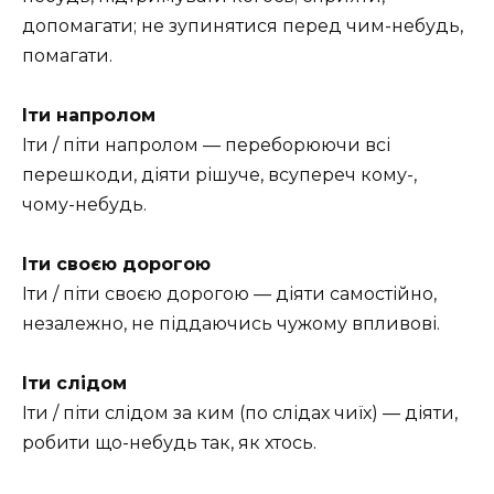
допомагати; не зупинятися перед чим-небудь,
помагати.
Іти напролом
Іти / піти напролом — переборюючи всі
перешкоди, діяти рішуче, всупереч кому-,
чому-небудь.
Іти своєю дорогою
Іти / піти своєю дорогою — діяти самостійно,
незалежно, не піддаючись чужому впливові.
Іти слідом
Іти / піти слідом за ким (по слідах чиїх) — діяти,
робити що-небудь так, як хтось.