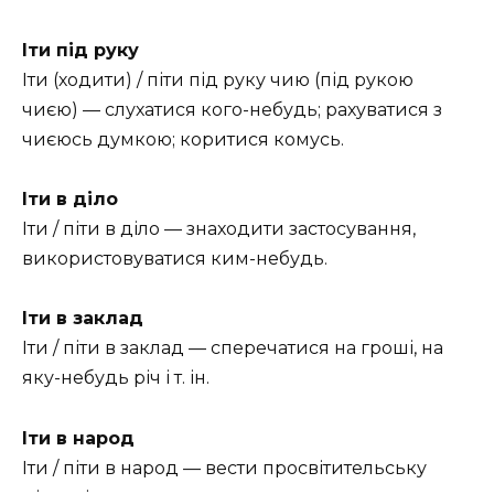
Іти під руку
Іти (ходити) / піти під руку чию (під рукою
чиєю) — слухатися кого-небудь; рахуватися з
чиєюсь думкою; коритися комусь.
Іти в діло
Іти / піти в діло — знаходити застосування,
використовуватися ким-небудь.
Іти в заклад
Іти / піти в заклад — сперечатися на гроші, на
яку-небудь річ і т. ін.
Іти в народ
Іти / піти в народ — вести просвітительську