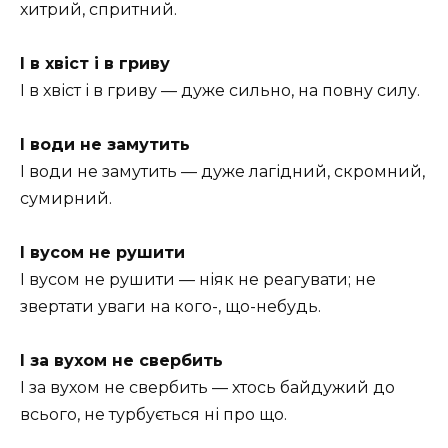
хитрий, спритний.
І в хвіст і в гриву
І в хвіст і в гриву — дуже сильно, на повну силу.
І води не замутить
І води не замутить — дуже лагідний, скромний,
сумирний.
І вусом не рушити
І вусом не рушити — ніяк не реагувати; не
звертати уваги на кого-, що-небудь.
І за вухом не свербить
І за вухом не свербить — хтось байдужий до
всього, не турбується ні про що.