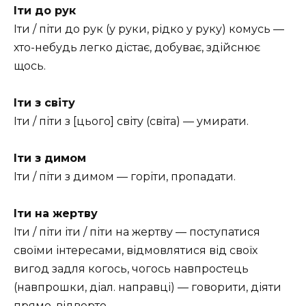
Іти до рук
Іти / піти до рук (у руки, рідко у руку) комусь —
хто-небудь легко дістає, добуває, здійснює
щось.
Іти з світу
Іти / піти з [цього] світу (світа) — умирати.
Іти з димом
Іти / піти з димом — горіти, пропадати.
Іти на жертву
Іти / піти іти / піти на жертву — поступатися
своїми інтересами, відмовлятися від своїх
вигод задля когось, чогось навпростець
(навпрошки, діал. направці) — говорити, діяти
прямо, відверто.