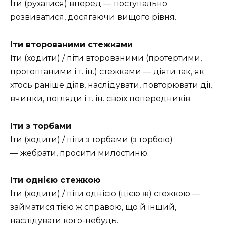
Іти (рухатися) вперед — поступально
розвиватися, досягаючи вищого рівня.
Іти второваними стежками
Іти (ходити) / піти второваними (протертими,
протоптаними і т. ін.) стежками — діяти так, як
хтось раніше діяв, наслідувати, повторювати дії,
вчинки, погляди і т. ін. своїх попередників.
Іти з торбами
Іти (ходити) / піти з торбами (з торбою)
— жебрати, просити милостиню.
Іти однією стежкою
Іти (ходити) / піти однією (цією ж) стежкою —
займатися тією ж справою, що й інший,
наслідувати кого-небудь.