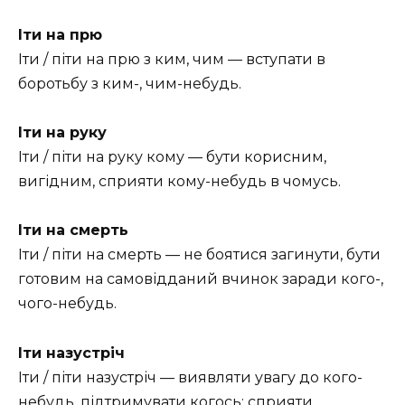
Іти на прю
Іти / піти на прю з ким, чим — вступати в
боротьбу з ким-, чим-небудь.
Іти на руку
Іти / піти на руку кому — бути корисним,
вигідним, сприяти кому-небудь в чомусь.
Іти на смерть
Іти / піти на смерть — не боятися загинути, бути
готовим на самовідданий вчинок заради кого-,
чого-небудь.
Іти назустріч
Іти / піти назустріч — виявляти увагу до кого-
небудь, підтримувати когось; сприяти,