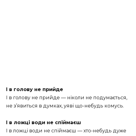
І в голову не прийде
І в голову не прийде — ніколи не подумається,
не з’явиться в думках, уяві що-небудь комусь.
І в ложці води не спіймаєш
І в ложці води не спіймаєш — хто-небудь дуже