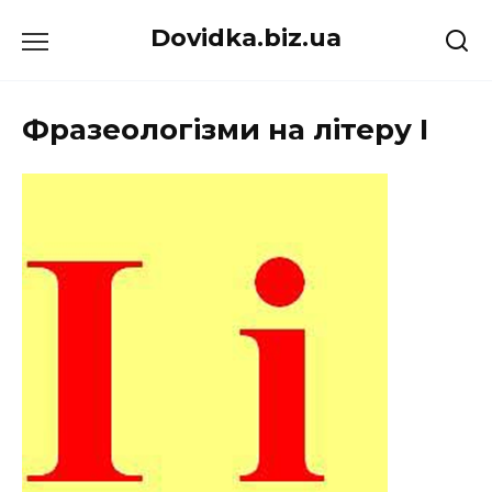
Перейти
Dovidka.biz.ua
до
вмісту
Фразеологізми на літеру І