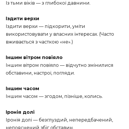
Із тьми віків — з глибокої давнини.
Іздити верхи
Іздити верхи — підкорити, уміти
використовувати у власних інтересах. (Часто
вживається з часткою «не».)
Іншим вітром повіяло
Іншим вітром повіяло — відчутно змінилися
обставини, настрої, погляди.
Іншим часом
Іншим часом — згодом, пізніше, колись.
Іронія долі
Іронія долі — безглуздий, непередбачений,
непояснений збіг обставин.