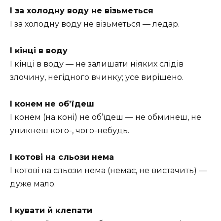
І за холодну воду не візьметься
І за холодну воду не візьметься — ледар.
І кінці в воду
І кінці в воду — не залишати ніяких слідів
злочину, негідного вчинку; усе вирішено.
І конем не об’їдеш
І конем (на коні) не об’їдеш — не обминеш, не
уникнеш кого-, чого-небудь.
І котові на сльози нема
І котові на сльози нема (немає, не вистачить) —
дуже мало.
І кувати й клепати