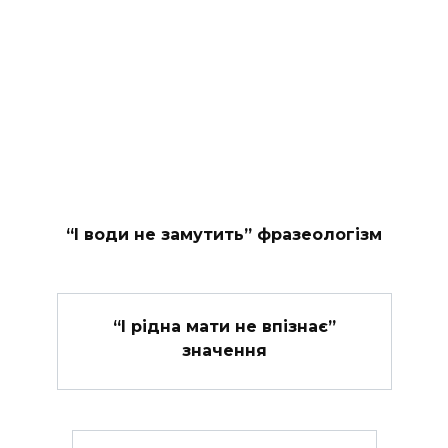
“І води не замутить” фразеологізм
“І рідна мати не впізнає”
значення