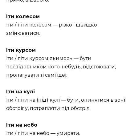
Іти колесом
Іти / піти колесом — різко і швидко
змінюватися.
Іти курсом
Іти / піти курсом якимось — бути
послідовником кого-небудь, відстоювати,
пропагувати ті самі ідеї.
Іти на кулі
Іти / піти на (під) кулі — бути, опинятися в зоні
обстрілу, потрапляти під обстріл.
Іти на небо
Іти / піти на небо — умирати.