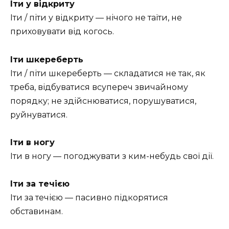
Іти у відкриту
Іти / піти у відкриту — нічого не таїти, не
приховувати від когось.
Іти шкереберть
Іти / піти шкереберть — складатися не так, як
треба, відбуватися всупереч звичайному
порядку; не здійснюватися, порушуватися,
руйнуватися.
Іти в ногу
Іти в ногу — погоджувати з ким-небудь свої дії.
Іти за течією
Іти за течією — пасивно підкорятися
обставинам.