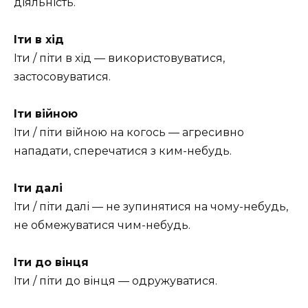
діяльність.
Іти в хід
Іти / піти в хід — використовуватися,
застосовуватися.
Іти війною
Іти / піти війною на когось — агресивно
нападати, сперечатися з ким-небудь.
Іти далі
Іти / піти далі — не зупинятися на чому-небудь,
не обмежуватися чим-небудь.
Іти до вінця
Іти / піти до вінця — одружуватися.