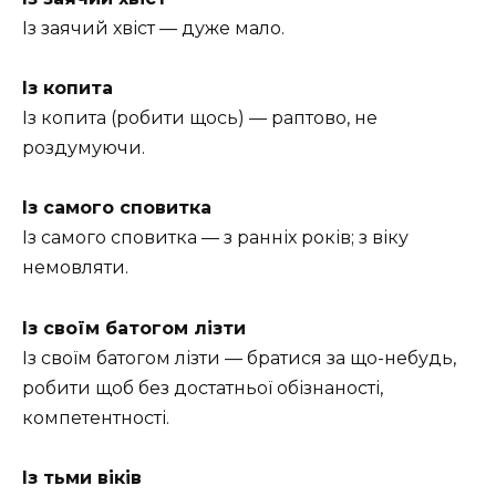
Із заячий хвіст — дуже мало.
Із копита
Із копита (робити щось) — раптово, не
роздумуючи.
Із самого сповитка
Із самого сповитка — з ранніх років; з віку
немовляти.
Із своїм батогом лізти
Із своїм батогом лізти — братися за що-небудь,
робити щоб без достатньої обізнаності,
компетентності.
Із тьми віків