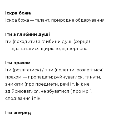
Іскра божа
Іскра божа — талант, природне обдарування.
Іти з глибини душі
Іти (походити) з глибини душі (серця)
— відзначатися щирістю, відвертістю.
Іти прахом
Іти (розлітатися) / піти (полетіти, розлетітися)
прахом — пропадати; руйнуватися, гинути,
зникати (про предмети, речі і т. ін.); не
здійснюватися, не збуватися ( про мрії,
сподівання і т.ін.
Іти вперед