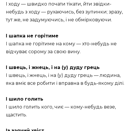
І ходу — швидко почати тікати, йти звідки-
небудь з ходу — рухаючись, без зупинки; зразу,
тут же, не задумуючись, і не обмірковуючи.
І шапка не горітиме
І шапка не горітиме на кому — хто-небудь не
відчуває сорому за свою вину.
І швець, і жнець, і на (у) дуду грець
І швець, і жнець, і на (у) дуду грець — людина,
яка вміє все робити і вправна в будь-якому ділі.
І шило голить
І шило голить кого, чиє — кому-небудь везе,
щастить.
Із заячий хвіст