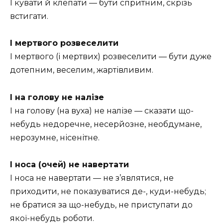
І кувати й клепати — бути спритним, скрізь
встигати.
І мертвого розвеселити
І мертвого (і мертвих) розвеселити — бути дуже
дотепним, веселим, жартівливим.
І на голову не налізе
І на голову (на вуха) не налізе — сказати що-
небудь недоречне, несерйозне, необдумане,
нерозумне, нісенітне.
І носа (очей) не навертати
І носа не навертати — не з’являтися, не
приходити, не показуватися де-, куди-небудь;
не братися за що-небудь, не приступати до
якої-небудь роботи.