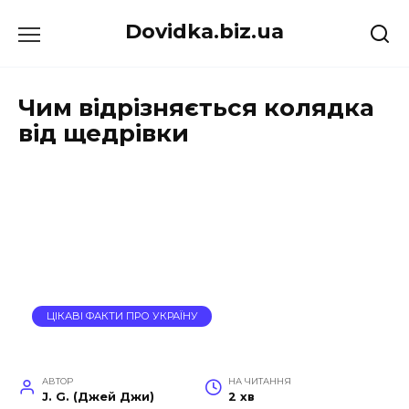
Перейти
Dovidka.biz.ua
до
вмісту
Чим відрізняється колядка
від щедрівки
ЦІКАВІ ФАКТИ ПРО УКРАЇНУ
АВТОР
НА ЧИТАННЯ
J. G. (Джей Джи)
2 хв