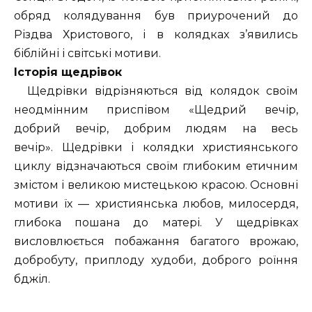
обряд колядування був приурочений до
Різдва Христового, і в колядках з’явились
біблійні і світські мотиви.
Історія щедрівок
Щедрівки відрізняються від колядок своїм
неодмінним приспівом «Щедрий вечір,
добрий вечір, добрим людям на весь
вечір». Щедрівки і колядки християнського
циклу відзначаються своїм глибоким етичним
змістом і великою мистецькою красою. Основні
мотиви їх — християнська любов, милосердя,
глибока пошана до матері. У щедрівках
висловлюється побажання багатого врожаю,
добробуту, приплоду худоби, доброго роїння
бджіл.