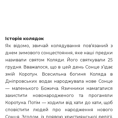
Історія колядок
Як відомо, звичай колядування пов’язаний з
днем зимового сонцестояння, яке наші предки
називали святом Коляди. Його святкували 25
грудня. Вважалося, що в цей день Сонце з’їдає
змій Коротун. Всесильна богиня Коляда в
Дніпровських водах народжувала нове Сонце
— маленького Божича. Язичники намагалися
захистити новонародженого та проганяли
Коротуна. Потім — ходили від хати до хати, щоб
сповістити людей про народження нового
Сонця. Згодом, із появою християнської релігії,