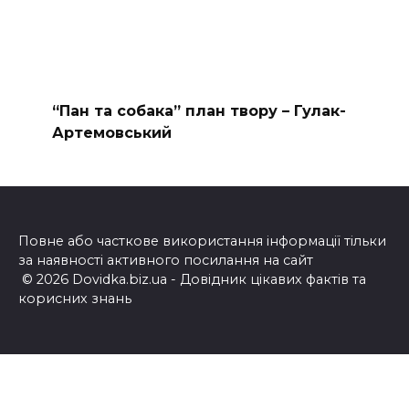
“Пан та собака” план твору – Гулак-
Артемовський
Повне або часткове використання інформації тільки
за наявності активного посилання на сайт
© 2026 Dovidka.biz.ua - Довідник цікавих фактів та
корисних знань