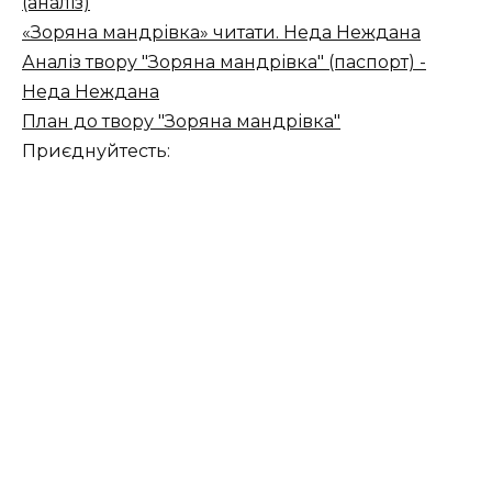
(аналіз)
«Зоряна мандрівка» читати. Неда Неждана
Аналіз твору "Зоряна мандрівка" (паспорт) -
Неда Неждана
План до твору "Зоряна мандрівка"
Приєднуйтесть: