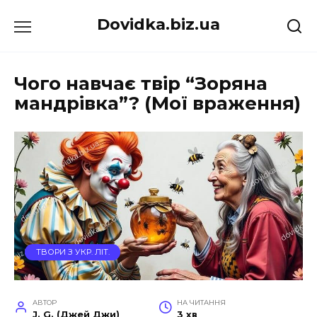
Перейти
Dovidka.biz.ua
до
вмісту
Чого навчає твір “Зоряна
мандрівка”? (Мої враження)
ТВОРИ З УКР. ЛІТ.
АВТОР
НА ЧИТАННЯ
J. G. (Джей Джи)
3 хв