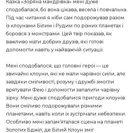
Казка «Зоряна мандрівка» мені дуже
сподобалася, бо вона цікава, весела і повчальна.
Під час читання я ніби сам подорожував разом
із клоунами Білим і Рудим по різних планетах і
боровся з монстрами. Цей твір показав, як
важливо мати добрих друзів, які готові
допомогти навіть у найважчій ситуації.
Мені сподобалося, що головні герої — це
звичайні клоуни, які не мали чарівної сили, але
завдяки сміливості, розуму і дружбі змогли
врятувати Фею і допомогти запалити чарівну
зірку. Мені дуже сподобалися пригоди клоунів.
Вони сміливо подорожували різними
планетами, навіть коли їх зустрічали небезпеки.
Особливо мені запам’яталася сцена на планеті
Золотих Бджіл, де Білий Клоун зміг