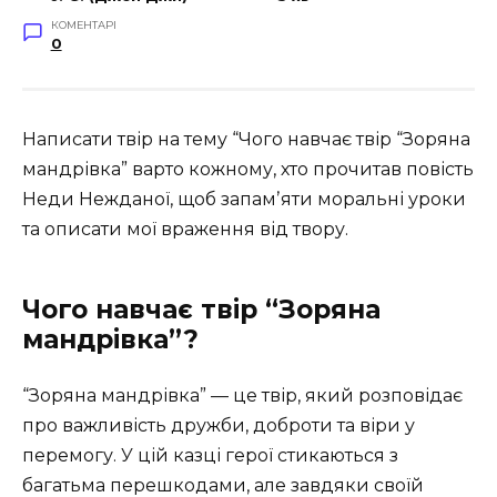
КОМЕНТАРІ
0
Написати твір на тему “Чого навчає твір “Зоряна
мандрівка” варто кожному, хто прочитав повість
Неди Нежданої, щоб запамʼяти моральні уроки
та описати мої враження від твору.
Чого навчає твір “Зоряна
мандрівка”?
“Зоряна мандрівка” — це твір, який розповідає
про важливість дружби, доброти та віри у
перемогу. У цій казці герої стикаються з
багатьма перешкодами, але завдяки своїй