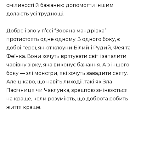
сміливості й бажанню допомогти іншим
долають усі труднощі.
Добро і зло у п’єсі “Зоряна мандрівка”
протистоять одне одному. З одного боку, є
добрі герої, як-от клоуни Білий і Рудий, Фея та
Феїнка. Вони хочуть врятувати світ і запалити
чарівну зірку, яка виконує бажання. А з іншого
боку — злі монстри, які хочуть завадити святу.
Але цікаво, що навіть лиходії, такі як Зла
Пасічниця чи Чаклунка, зрештою змінюються
на краще, коли розуміють, що доброта робить
життя краще.