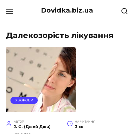
Перейти
Dovidka.biz.ua
до
вмісту
Далекозорість лікування
ХВОРОБИ
АВТОР
НА ЧИТАННЯ
J. G. (Джей Джи)
3 хв