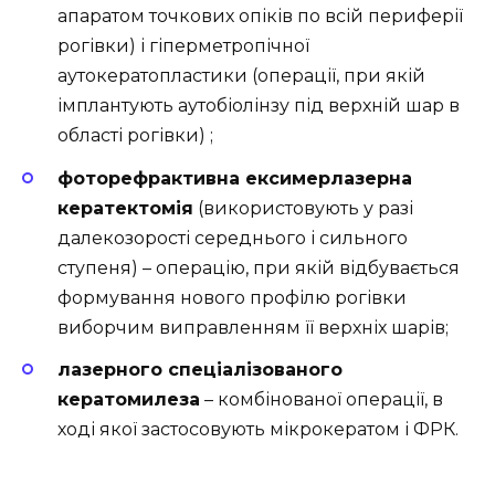
апаратом точкових опіків по всій периферії
рогівки) і гіперметропічної
аутокератопластики (операції, при якій
імплантують аутобіолінзу під верхній шар в
області рогівки) ;
фоторефрактивна ексимерлазерна
кератектомія
(використовують у разі
далекозорості середнього і сильного
ступеня) – операцію, при якій відбувається
формування нового профілю рогівки
виборчим виправленням її верхніх шарів;
лазерного спеціалізованого
кератомилеза
– комбінованої операції, в
ході якої застосовують мікрокератом і ФРК.