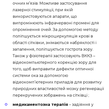
очних м’язів. Можливе застосування
лазерної стимуляції, при якій
використовуються апарати, що
випромінюють інфрачервоні промені для
опромінення очей. За допомогою методу
поліпшується мікроциркуляція крові в
області сітківки, знімаються набряклості і
запалення, поліпшується гострота зору.
Також у фізіотерапії застосовують ВККЗ –
відеокомпьютерного корекцію зору для
того, щоб виправити дефекти оптичної
системи ока за допомогою
відеокомп’ютерних приладів для розвитку
природних властивостей мозку регенерації
перекручених зображень на сітківці ;
медикаментозна терапія
– задіяння у