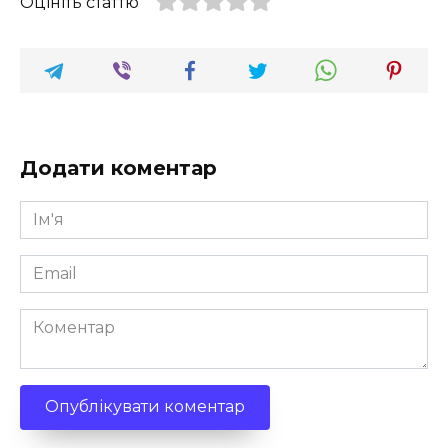
Оцініть статтю
Додати коментар
Ім'я
*
Email
*
Коментар