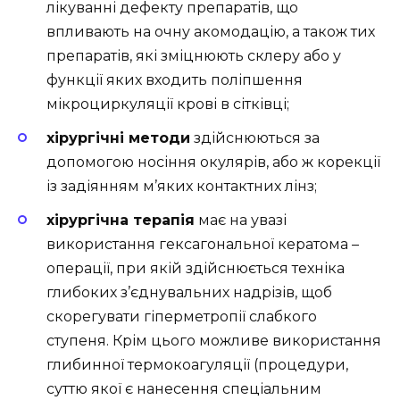
лікуванні дефекту препаратів, що
впливають на очну акомодацію, а також тих
препаратів, які зміцнюють склеру або у
функції яких входить поліпшення
мікроциркуляції крові в сітківці;
хірургічні методи
здійснюються за
допомогою носіння окулярів, або ж корекції
із задіянням м’яких контактних лінз;
хірургічна терапія
має на увазі
використання гексагональної кератома –
операції, при якій здійснюється техніка
глибоких з’єднувальних надрізів, щоб
скорегувати гіперметропії слабкого
ступеня. Крім цього можливе використання
глибинної термокоагуляції (процедури,
суттю якої є нанесення спеціальним