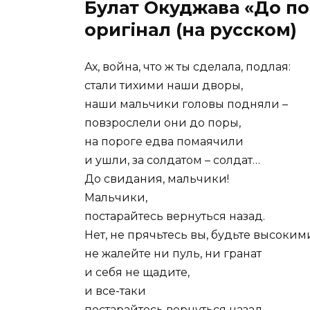
Булат Окуджава «До по
оригінал (на русском)
Ах, война, что ж ты сделала, подлая:
стали тихими наши дворы,
наши мальчики головы подняли –
повзрослели они до поры,
на пороге едва помаячили
и ушли, за солдатом – солдат…
До свидания, мальчики!
Мальчики,
постарайтесь вернуться назад.
Нет, не прячьтесь вы, будьте высоким
не жалейте ни пуль, ни гранат
и себя не щадите,
и все-таки
постарайтесь вернуться назад.