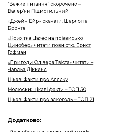
“Важке питання” скорочено –
Валер’ян Підмогильний
«Джейн Ейр» скачати. Шарлотта
Бронте
«Крихітка Цахес на прізвисько
Цинобер» читати повністю. Ернст
Гофман
«Пригоди Олівера Твіста» читати –
Чарльз Діккенс
Цікаві факти про Аляску
Молюски: цікаві факти – ТОП 50
Цікаві факти про алкоголь – ТОП 21
Додатково: