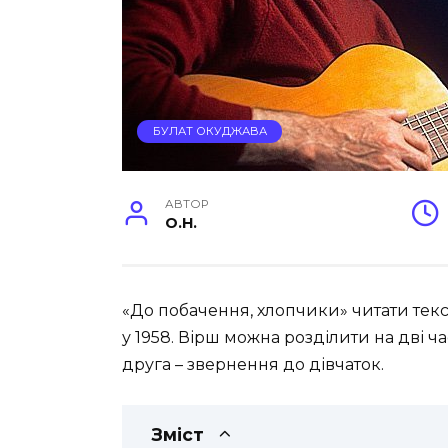
БУЛАТ ОКУДЖАВА
АВТОР
O.H.
«До побачення, хлопчики» читати тек
у 1958. Вірш можна розділити на дві ч
друга – звернення до дівчаток.
Зміст