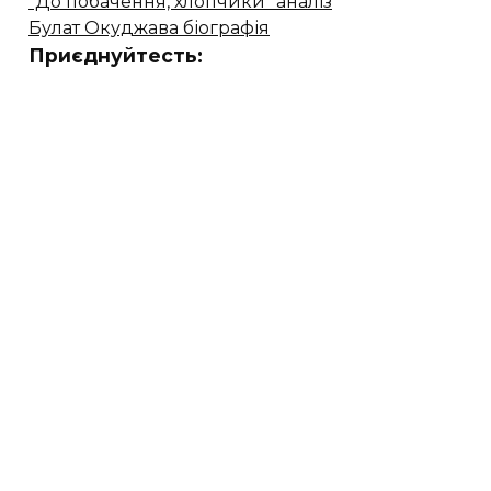
"До побачення, хлопчики" аналіз
Булат Окуджава біографія
Приєднуйтесть: