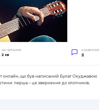
НА ЧИТАННЯ
КОМЕНТАРІ
2 хв
0
ст онлайн, що був написаний Булат Окуджавою
астини: перша – це звернення до хлопчиків,