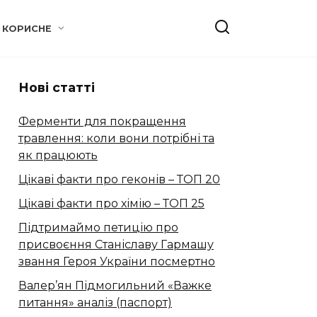
КОРИСНЕ
Нові статті
Ферменти для покращення
травлення: коли вони потрібні та
як працюють
Цікаві факти про геконів – ТОП 20
Цікаві факти про хімію – ТОП 25
Підтримаймо петицію про
присвоєння Станіславу Гармашу
звання Героя України посмертно
Валер’ян Підмогильний «Важке
питання» аналіз (паспорт)