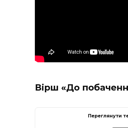
Вірш «До побаченн
Переглянути те