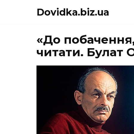
Перейти
Dovidka.biz.ua
до
вмісту
«До побачення
читати. Булат