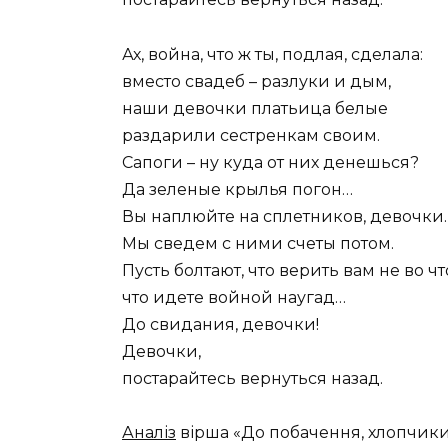
Ах, война, что ж ты, подлая, сделала:
вместо свадеб – разлуки и дым,
наши девочки платьица белые
раздарили сестренкам своим.
Сапоги – ну куда от них денешься?
Да зеленые крылья погон…
Вы наплюйте на сплетников, девочки.
Мы сведем с ними счеты потом.
Пусть болтают, что верить вам не во чт
что идете войной наугад…
До свидания, девочки!
Девочки,
постарайтесь вернуться назад.
Аналіз
вірша «До побачення, хлопчики