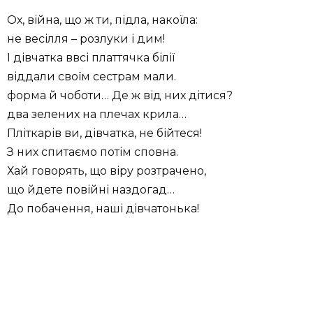
Ох, війна, що ж ти, підла, накоїла:
не весілля – розлуки і дим!
І дівчатка ввсі платтячка білії
віддали своїм сестрам мали.
форма й чоботи… Де ж від них дітися?
два зелених на плечах крила…
Пліткарів ви, дівчатка, не бійтеся!
З них спитаємо потім сповна.
Хай говорять, що віру розтрачено,
що йдете повійні наздогад…
До побачення, наші дівчатонька!