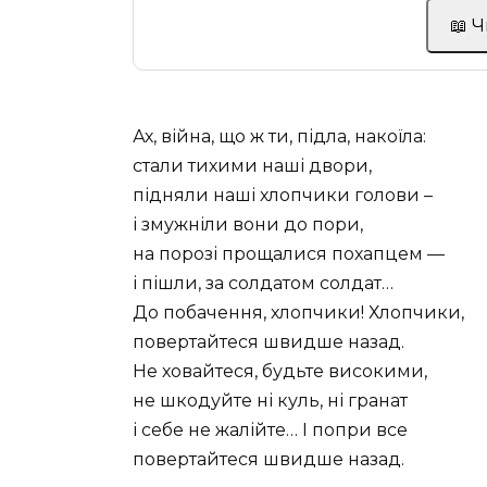
📖 
Ах, війна, що ж ти, підла, накоїла:
стали тихими наші двори,
підняли наші хлопчики голови –
і змужніли вони до пори,
на порозі прощалися похапцем —
і пішли, за солдатом солдат…
До побачення, хлопчики! Хлопчики,
повертайтеся швидше назад.
Не ховайтеся, будьте високими,
не шкодуйте ні куль, ні гранат
і себе не жалійте… І попри все
повертайтеся швидше назад.