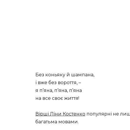
Без коньяку й шампана,
і вже без вороття, –
я п’яна, п’яна, п’яна
на все своє життя!
Вірші Ліни Костенко
популярні не лише 
багатьма мовами.