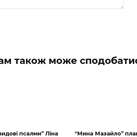
ам також може сподобати
видові псалми” Ліна
“Мина Мазайло” пла