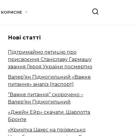
КОРИСНЕ
Нові статті
Підтримаймо петицію про
присвоєння Станіславу Гармашу
звання Героя України посмертно
Валер’ян Підмогильний «Важке
питання» аналіз (паспорт)
“Важке питання” скорочено –
Валер’ян Підмогильний
«Джейн Ейр» скачати. Шарлотта
Бронте
«Крихітка Цахес на прізвисько