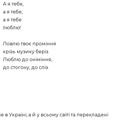
А я тебе,
а я тебе,
а я тебе
люблю!
Ловлю твоє проміння
крізь музику беріз.
Люблю до оніміння,
до стогону, до сліз.
в Україні, а й у всьому світі та перекладені