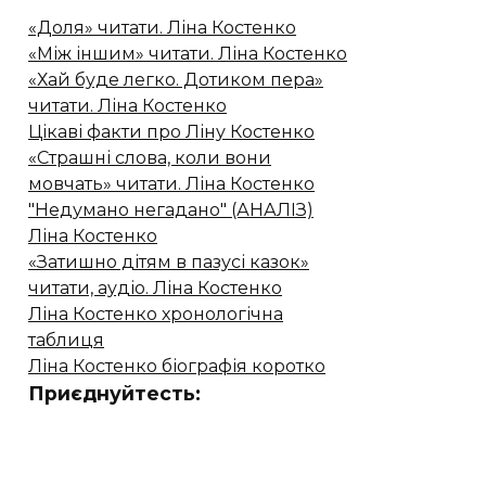
«Доля» читати. Ліна Костенко
«Між іншим» читати. Ліна Костенко
«Хай буде легко. Дотиком пера»
читати. Ліна Костенко
Цікаві факти про Ліну Костенко
«Страшні слова, коли вони
мовчать» читати. Ліна Костенко
"Недумано негадано" (АНАЛІЗ)
Ліна Костенко
«Затишно дітям в пазусі казок»
читати, аудіо. Ліна Костенко
Ліна Костенко хронологічна
таблиця
Ліна Костенко біографія коротко
Приєднуйтесть: