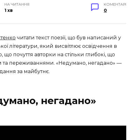
НА ЧИТАННЯ
КОМЕНТАРІ
1 хв
0
стенко
читати текст поезії, що був написаний у
ької літератури, який висвітлює освідчення в
 що почуття авторки на стільки глибокі, що
 та переживаннями. «Недумано, негадано» —
дання за майбутнє.
думано, негадано»