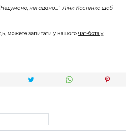
 “Недумано, негадано…”
Ліни Костенко щоб
дь, можете запитати у нашого
чат-бота у