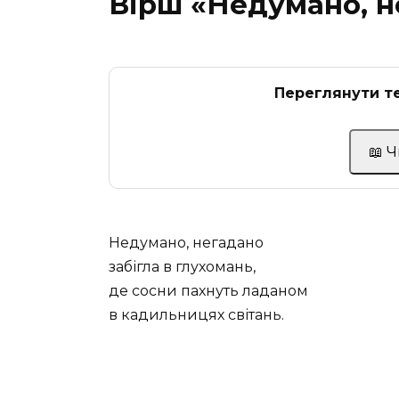
Вірш «Недумано, н
Переглянути те
📖 
Недумано, негадано
забігла в глухомань,
де сосни пахнуть ладаном
в кадильницях світань.