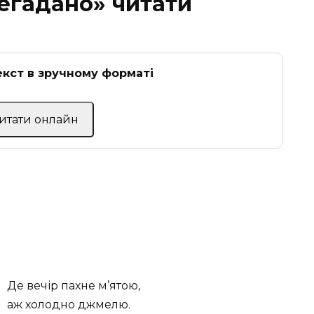
егадано»
читати
кст в зручному форматі
Читати онлайн
Де вечір пахне м’ятою,
аж холодно джмелю.