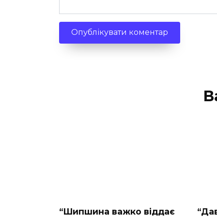
В
“Шипшина важко віддає
“Да