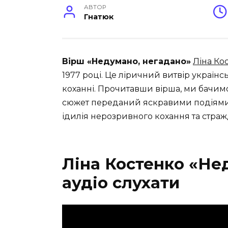
АВТОР
Гнатюк
Вірш «Недумано, негадано»
Ліна Ко
1977 році. Це ліричний витвір українс
коханні. Прочитавши вірша, ми бачимо,
сюжет переданий яскравими подіями
ідилія нерозривного кохання та страж
Ліна Костенко «Не
аудіо слухати