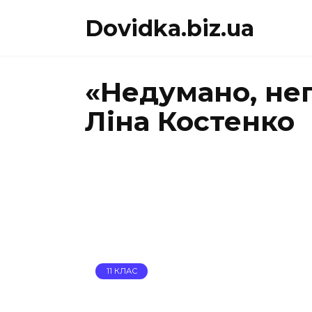
Перейти
Dovidka.biz.ua
до
вмісту
«Недумано, нег
Ліна Костенко
11 КЛАС