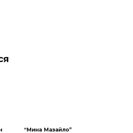
ся
н
“Мина Мазайло”