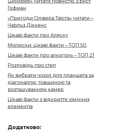
Цинобер» читати повністю. Ернст
Гофман
«Пригоди Олівера Твіста» читати –
Чарльз Діккенс
Цікаві факти про Аляску
Молюски: цікаві факти – ТОП 50
Цікаві факти про алкоголь – ТОП 21
Розповідь про степ
Як вибрати чохол для планшета за
діагоналлю, товщиною та
розташуванням камер
Цікаві факти з відкриття хімічних
елементів
Додатково: