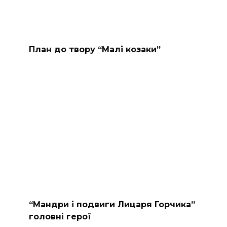
План до твору “Малі козаки”
“Мандри і подвиги Лицаря Горчика”
головні герої