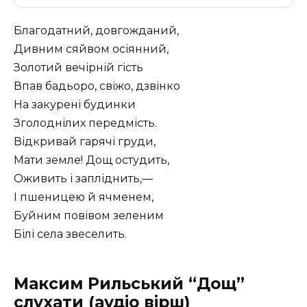
Благодатний, довгожданий,
Дивним сяйвом осіянний,
Золотий вечірній гість
Впав бадьоро, свіжо, дзвінко
На закурені будинки
Зголоднілих передмість.
Відкривай гарячі груди,
Мати земле! Дощ остудить,
Оживить і запліднить,—
І пшеницею й ячменем,
Буйним повівом зеленим
Білі села звеселить.
Максим Рильський “Дощ”
слухати
(аудіо вірш)