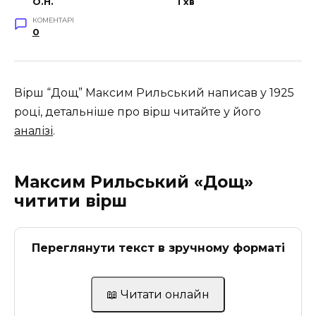
O.H.
1 хв
КОМЕНТАРІ
0
Вірш “Дощ” Максим Рильський написав у 1925
році, детальніше про вірш читайте у його
аналізі
.
Максим Рильський «Дощ»
читити вірш
Переглянути текст в зручному форматі
📖 Читати онлайн