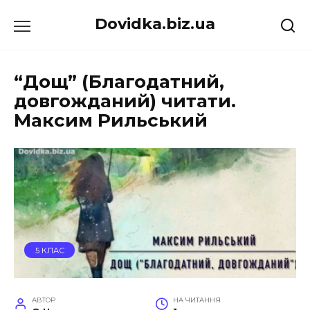
Перейти
Dovidka.biz.ua
до
вмісту
“Дощ” (Благодатний,
довгожданий) читати.
Максим Рильський
5 КЛАС
АВТОР
НА ЧИТАННЯ