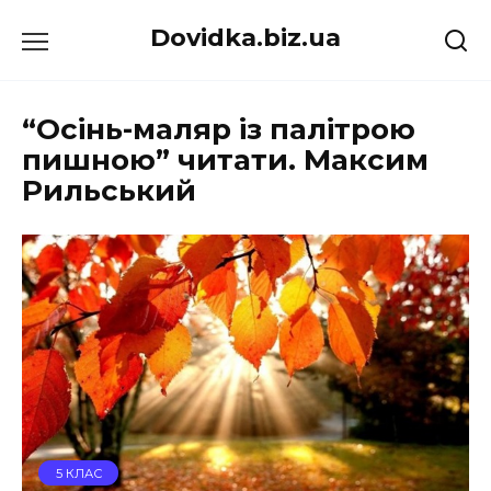
Перейти
Dovidka.biz.ua
до
вмісту
“Осінь-маляр із палітрою
пишною” читати. Максим
Рильський
5 КЛАС