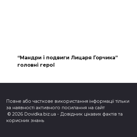
“Мандри і подвиги Лицаря Горчика”
головні герої
Повне або часткове використання інформації тільки
за наявності активного посилання на сайт
© 2026 Dovidka.biz.ua - Довідник цікавих фактів та
корисних знань