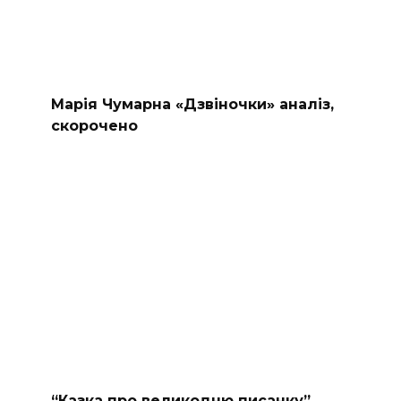
Марія Чумарна «Дзвіночки» аналіз,
скорочено
“Казка про великодню писанку”