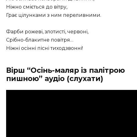
Ніжно сміється до вітру,
Грає цілунками з ним переливними.
Фарби рожеві, злотисті, червоні,
Срібно-блакитне повітря…
Ніжні осінні пісні тиходзвонні!
Вірш “Осінь-маляр із палітрою
пишною” аудіо (слухати)