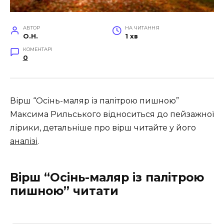
АВТОР
НА ЧИТАННЯ
O.H.
1 хв
КОМЕНТАРІ
0
Вірш “Осінь-маляр із палітрою пишною”
Максима Рильського відноситься до пейзажної
лірики, детальніше про вірш читайте у його
аналізі
.
Вірш
“Осінь-маляр із палітрою
пишною” читати