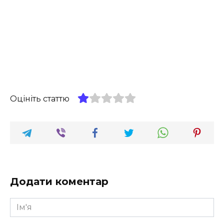
Оцініть статтю
Додати коментар
Ім'я
*