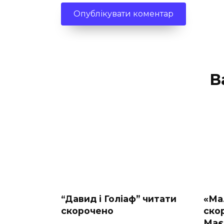
В
“Давид і Голіаф” читати
«Ма
скорочено
ско
Має