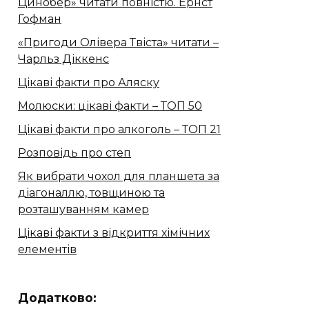
Цинобер» читати повністю. Ернст
Гофман
«Пригоди Олівера Твіста» читати –
Чарльз Діккенс
Цікаві факти про Аляску
Молюски: цікаві факти – ТОП 50
Цікаві факти про алкоголь – ТОП 21
Розповідь про степ
Як вибрати чохол для планшета за
діагоналлю, товщиною та
розташуванням камер
Цікаві факти з відкриття хімічних
елементів
Додатково: