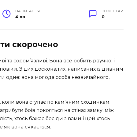
НА ЧИТАННЯ
КОМЕНТАРІ
4 хв
0
ти скорочено
ві та сором’язливі. Вона все робить рвучко: і
ає повіки. З цих досконалих, написаних із дивним
ти одне: вона молода особа незвичайного,
, коли вона ступає по кам’яним сходинкам.
атрибути боїв покояться на стінах замку, між
сть, хтось бажає бесіди з вами і цей хтось
е як вона сякається.