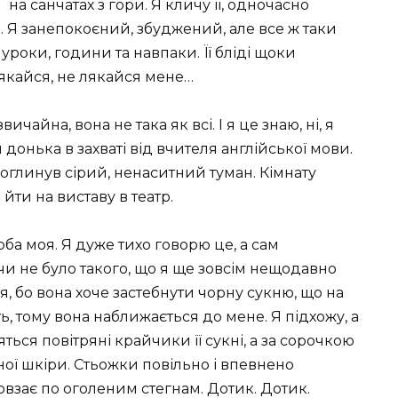
на санчатах з гори. Я кличу її, одночасно
. Я занепокоєний, збуджений, але все ж таки
уроки, години та навпаки. Її бліді щоки
лякайся, не лякайся мене…
чайна, вона не така як всі. І я це знаю, ні, я
донька в захваті від вчителя англійської мови.
оглинув сірий, ненаситний туман. Кімнату
йти на виставу в театр.
юба моя. Я дуже тихо говорю це, а сам
и не було такого, що я ще зовсім нещодавно
ся, бо вона хоче застебнути чорну сукню, що на
ть, тому вона наближається до мене. Я підхожу, а
яться повітряні крайчики її сукні, а за сорочкою
ьної шкіри. Стьожки повільно і впевнено
овзає по оголеним стегнам. Дотик. Дотик.