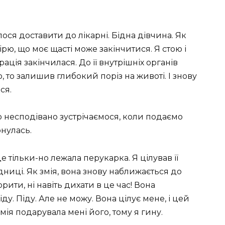
ося доставити до лікарні. Бідна дівчина. Як
ірю, що моє щасті може закінчитися. Я стою і
ція закінчилася. До її внутрішніх органів
о, то залишив глибокий поріз на животі. І знову
ся.
ю несподівано зустрічаємося, коли подаємо
рнулась.
е тільки-но лежала перукарка. Я цілував її
дниці. Як змія, вона знову наближається до
рити, ні навіть дихати в це час! Вона
у. Піду. Але не можу. Вона цілує мене, і цей
мія подарувала мені його, тому я гину.