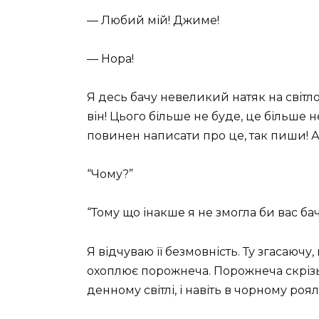
— Любий мій! Джиме!
— Нора!
Я десь бачу невеликий натяк на світло.
він! Цього більше не буде, це більше не
повинен написати про це, так пиши!
“Чому?”
“Тому що інакше я не змогла би вас ба
Я відчуваю її безмовність. Ту згасаюч
охоплює порожнеча. Порожнеча скрізь. 
денному світлі, і навіть в чорному роя