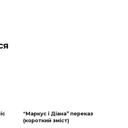
ся
іс
“Маркус і Діана” переказ
(короткий зміст)