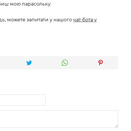
биш мою парасольку.
дь, можете запитати у нашого
чат-бота у