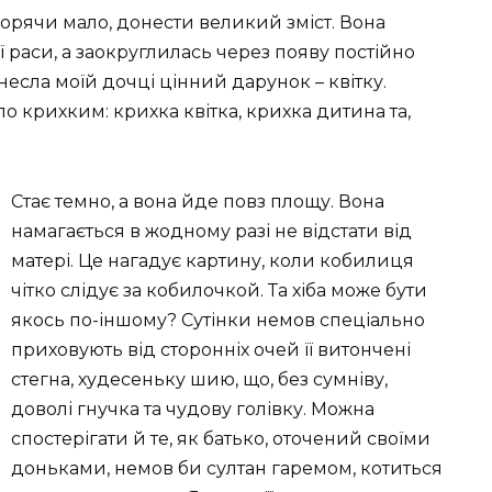
ворячи мало, донести великий зміст. Вона
 раси, а заокруглилась через появу постійно
піднесла моїй дочці цінний дарунок – квітку.
ло крихким: крихка квітка, крихка дитина та,
Стає темно, а вона йде повз площу. Вона
намагається в жодному разі не відстати від
матері. Це нагадує картину, коли кобилиця
чітко слідує за кобилочкой. Та хіба може бути
якось по-іншому? Сутінки немов спеціально
приховують від сторонніх очей її витончені
стегна, худесеньку шию, що, без сумніву,
доволі гнучка та чудову голівку. Можна
спостерігати й те, як батько, оточений своїми
доньками, немов би султан гаремом, котиться