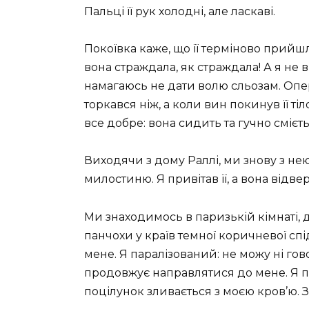
Пальці її рук холодні, але ласкаві.
Покоївка каже, що її терміново прийшл
вона страждала, як страждала! А я не в
намагаюсь не дати волю сльозам. Опера
торкався ніж, а коли вин покинув її тіл
все добре: вона сидить та гучно смієть
Виходячи з дому Раллі, ми знову з не
милостиню. Я привітав її, а вона відве
Ми знаходимось в паризькій кімнаті, д
панчохи у країв темної коричневої спі
мене. Я паралізований: не можу ні гово
продовжує направлятися до мене. Я під
поцілунок зливається з моєю кров’ю. З