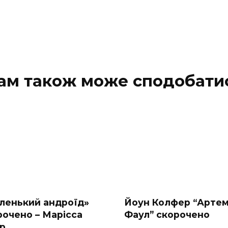
ам також може сподобати
ленький андроїд»
Йоун Колфер “Артем
рочено – Марісса
Фаул” скорочено
р