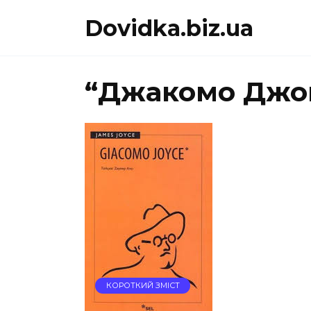
Перейти
Dovidka.biz.ua
до
вмісту
“Джакомо Джо
КОРОТКИЙ ЗМІСТ