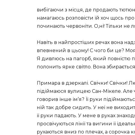
вибігаючи з місця, де продають тютюн
намагаюсь розповісти їй хоч щось про 
починають червоніти. О,ні! Тільки не 
Навіть в найпростіших речах вона надзви
впевнений в цьому! С чого би це? Моя 
Я дивлюсь на пагорб, який повністю п
полонить ярке світло. Вона збирається 
Примара в дзеркалі. Свічки! Свічки! Л
підіймаюся вулицею Сан-Мікеле. Але ч
говорив інше ім’я? Її руки підіймають
ній так добре сидить. У неї не виходи
її руки падають. У мене в руках знаход
просвічуються лінії та вигини її ідеал
рухаються вниз по плечах, а сорочка к