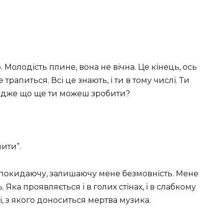
 Молодість плине, вона не вічна. Це кінець, ось
 трапиться. Всі це знають, і ти в тому числі. Ти
 Адже що ще ти можеш зробити?
чити”.
у, покидаючу, залишаючу мене безмовність. Мене
Яка проявляється і в голих стінах, і в слабкому
лі, з якого доноситься мертва музика.