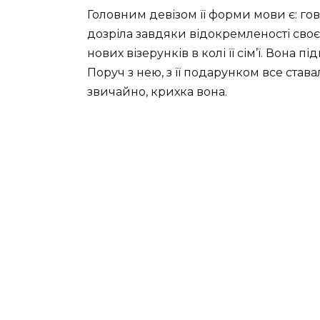
Головним девізом її форми мови є: го
дозріла завдяки відокремленості своєї
нових візерунків в колі її сім’ї. Вона 
Поруч з нею, з її подарунком все става
звичайно, крихка вона.