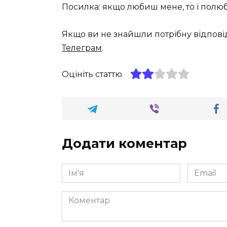
Посилка: якщо любиш мене, то і полю
Якщо ви не знайшли потрібну відпові
Телеграм
.
Оцініть статтю
Додати коментар
Ім'я
Email
*
*
Коментар