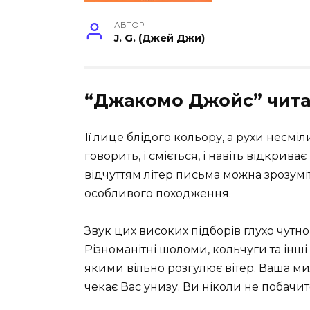
АВТОР
J. G. (Джей Джи)
“Джакомо Джойс” чита
Її лице блідого кольору, а рухи несміли
говорить, і сміється, і навіть відкрив
відчуттям літер письма можна зрозумі
особливого походження.
Звук цих високих підборів глухо чутно
Різноманітні шоломи, кольчуги та інші 
якими вільно розгулює вітер. Ваша милі
чекає Вас унизу. Ви ніколи не побачит