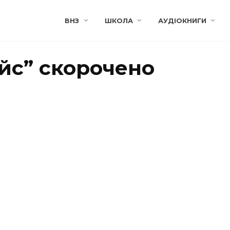
ВНЗ
ШКОЛА
АУДІОКНИГИ
йс” скорочено