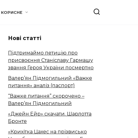
КОРИСНЕ
Нові статті
Підтримаймо петицію про
присвоєння Станіславу Гармашу
звання Героя України посмертно
Валер’ян Підмогильний «Важке
питання» аналіз (паспорт)
“Важке питання” скорочено –
Валер’ян Підмогильний
«Джейн Ейр» скачати. Шарлотта
Бронте
«Крихітка Цахес на прізвисько