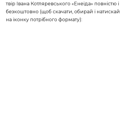
твір Івана Котляревського «Енеїда» повністю і
безкоштовно (щоб скачати, обирай і натискай
на іконку потрібного формату):