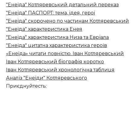
"Енеїда" Котляревський детальний переказ
"Енеїда" ПАСПОРТ: тема, ідея, герої
"Енеїда" скорочено по частинам Котляревський
"Енеїда" характеристика Енея
"Енеїда" характеристика Низа та Евріала
"Енеїда" цитатна характеристика героїв
«Енеїда» читати повністю. Іван Котляревський
Іван Котляревський біографія коротко
Іван Котляревський хронологічна таблиця
Аналіз "Енеїди" Котляревського
Приєднуйтесть: