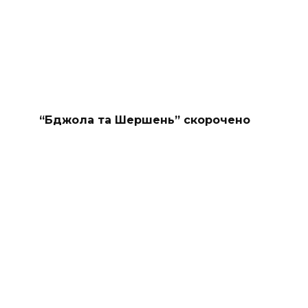
“Бджола та Шершень” скорочено