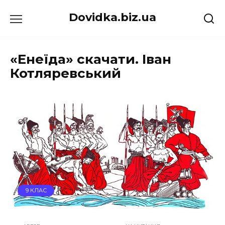
Перейти
Dovidka.biz.ua
до
вмісту
«Енеїда» скачати. Іван
Котляревський
9 КЛАС