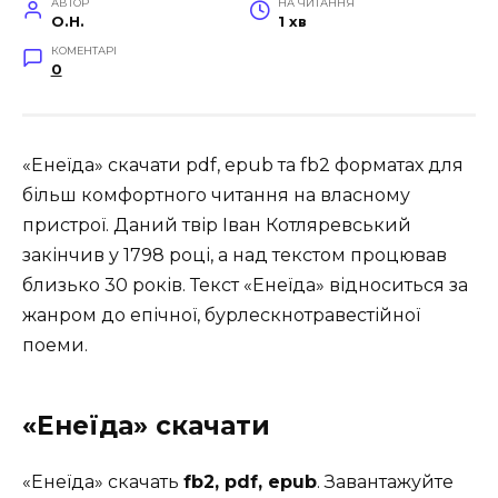
АВТОР
НА ЧИТАННЯ
O.H.
1 хв
КОМЕНТАРІ
0
«Енеїда» скачати pdf, epub та fb2 форматах для
більш комфортного читання на власному
пристрої. Даний твір Іван Котляревський
закінчив у 1798 році, а над текстом процював
близько 30 років. Текст «Енеїда» відноситься за
жанром до епічної, бурлескнотравестійної
поеми.
«Енеїда» скачати
«Енеїда» скачать
fb2, pdf, epub
. Завантажуйте